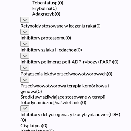
Tebentafusp
(
0
)
Erybulina
(
0
)
Adagrazyb
(
0
)
Retynoidy stosowane w leczeniu raka
(
0
)
Inhibitory proteasomu
(
0
)
Inhibitory szlaku Hedgehog
(
0
)
Inhibitory polimeraz poli-ADP-rybozy (PARP)
(
0
)
Połączenia leków przeciwnowotworowych
(
0
)
Przeciwnowotworowa terapia komórkowa i
genowa
(
0
)
Środki uwrażliwiające stosowane w terapii
fotodynamicznej/naświetlaniu
(
0
)
Inhibitory dehydrogenazy izocytrynianowej (IDH)
(
0
)
Cisplatyna
(
0
)
Karboplatyna
(
0
)