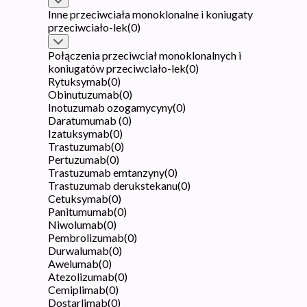
Inne przeciwciała monoklonalne i koniugaty
przeciwciało-lek
(
0
)
Połączenia przeciwciał monoklonalnych i
koniugatów przeciwciało-lek
(
0
)
Rytuksymab
(
0
)
Obinutuzumab
(
0
)
Inotuzumab ozogamycyny
(
0
)
Daratumumab
(
0
)
Izatuksymab
(
0
)
Trastuzumab
(
0
)
Pertuzumab
(
0
)
Trastuzumab emtanzyny
(
0
)
Trastuzumab derukstekanu
(
0
)
Cetuksymab
(
0
)
Panitumumab
(
0
)
Niwolumab
(
0
)
Pembrolizumab
(
0
)
Durwalumab
(
0
)
Awelumab
(
0
)
Atezolizumab
(
0
)
Cemiplimab
(
0
)
Dostarlimab
(
0
)