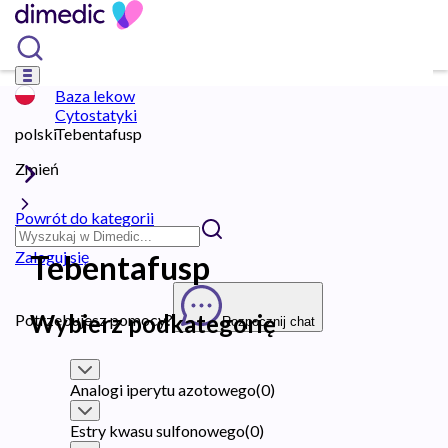
Baza lekow
Cytostatyki
polski
Tebentafusp
Zmień
Powrót do kategorii
Zaloguj się
Tebentafusp
Wybierz podkategorię
Potrzebujesz pomocy?
Rozpocznij chat
Analogi iperytu azotowego
(
0
)
Estry kwasu sulfonowego
(
0
)