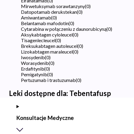
Elranatamab
(
0
)
Mirwetuksymab sorawtanzyny
(
0
)
Datopotamab derukstekan
(
0
)
Amiwantamab
(
0
)
Belantamab mafodotin
(
0
)
Cytarabina w połączeniu z daunorubicyną
(
0
)
Aksykabtagen cyloleucel
(
0
)
Tisagenlecleucel
(
0
)
Breksukabtagen autoleucel
(
0
)
Lizokabtagen maraleucel
(
0
)
Iwosydenib
(
0
)
Worasydenib
(
0
)
Erdafitynib
(
0
)
Pemigatynib
(
0
)
Pertuzumab i trastuzumab
(
0
)
Leki dostępne dla:
Tebentafusp
Konsultacje Medyczne