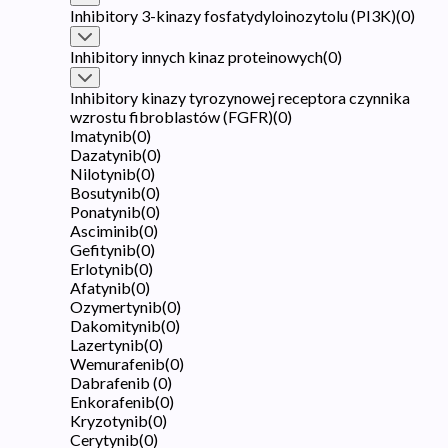
Inhibitory 3-kinazy fosfatydyloinozytolu (PI3K)
(
0
)
Inhibitory innych kinaz proteinowych
(
0
)
Inhibitory kinazy tyrozynowej receptora czynnika
wzrostu fibroblastów (FGFR)
(
0
)
Imatynib
(
0
)
Dazatynib
(
0
)
Nilotynib
(
0
)
Bosutynib
(
0
)
Ponatynib
(
0
)
Asciminib
(
0
)
Gefitynib
(
0
)
Erlotynib
(
0
)
Afatynib
(
0
)
Ozymertynib
(
0
)
Dakomitynib
(
0
)
Lazertynib
(
0
)
Wemurafenib
(
0
)
Dabrafenib
(
0
)
Enkorafenib
(
0
)
Kryzotynib
(
0
)
Cerytynib
(
0
)