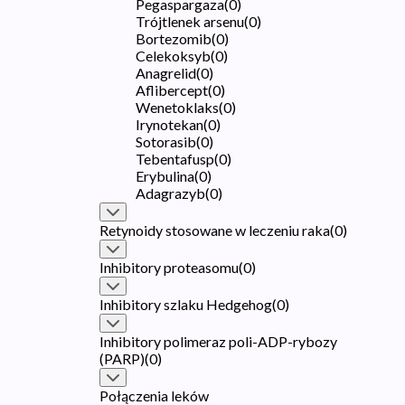
Pegaspargaza
(
0
)
Trójtlenek arsenu
(
0
)
Bortezomib
(
0
)
Celekoksyb
(
0
)
Anagrelid
(
0
)
Aflibercept
(
0
)
Wenetoklaks
(
0
)
Irynotekan
(
0
)
Sotorasib
(
0
)
Tebentafusp
(
0
)
Erybulina
(
0
)
Adagrazyb
(
0
)
Retynoidy stosowane w leczeniu raka
(
0
)
Inhibitory proteasomu
(
0
)
Inhibitory szlaku Hedgehog
(
0
)
Inhibitory polimeraz poli-ADP-rybozy
(PARP)
(
0
)
Połączenia leków