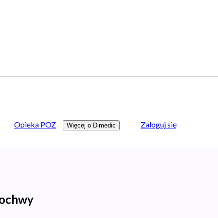
Opieka POZ
Zaloguj się
Więcej o Dimedic
 pochwy