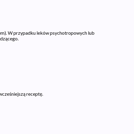
kiem). W przypadku leków psychotropowych lub
adzącego.
wcześniejszą receptę.