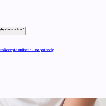
tryskiem online?
tra
Recepta online
Leki na potencję