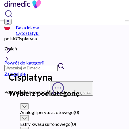
Baza lekow
Cytostatyki
polski
Cisplatyna
Zmień
Powrót do kategorii
Zaloguj się
Cisplatyna
Wybierz podkategorię
Potrzebujesz pomocy?
Rozpocznij chat
Analogi iperytu azotowego
(
0
)
Estry kwasu sulfonowego
(
0
)