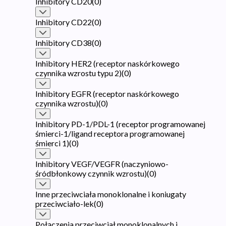
Inhibitory CD20
(
0
)
Inhibitory CD22
(
0
)
Inhibitory CD38
(
0
)
Inhibitory HER2 (receptor naskórkowego
czynnika wzrostu typu 2)
(
0
)
Inhibitory EGFR (receptor naskórkowego
czynnika wzrostu)
(
0
)
Inhibitory PD-1/PDL-1 (receptor programowanej
śmierci-1/ligand receptora programowanej
śmierci 1)
(
0
)
Inhibitory VEGF/VEGFR (naczyniowo-
śródbłonkowy czynnik wzrostu)
(
0
)
Inne przeciwciała monoklonalne i koniugaty
przeciwciało-lek
(
0
)
Połączenia przeciwciał monoklonalnych i