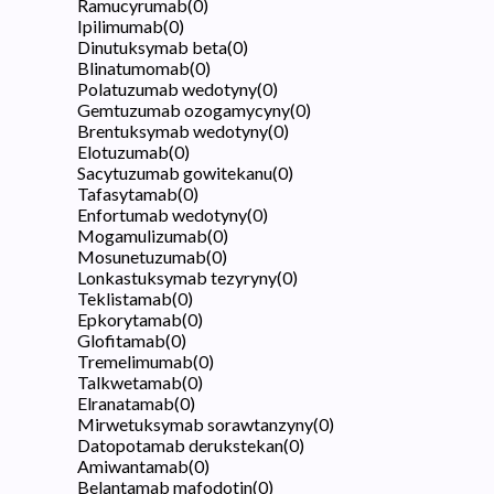
Ramucyrumab
(
0
)
Ipilimumab
(
0
)
Dinutuksymab beta
(
0
)
Blinatumomab
(
0
)
Polatuzumab wedotyny
(
0
)
Gemtuzumab ozogamycyny
(
0
)
Brentuksymab wedotyny
(
0
)
Elotuzumab
(
0
)
Sacytuzumab gowitekanu
(
0
)
Tafasytamab
(
0
)
Enfortumab wedotyny
(
0
)
Mogamulizumab
(
0
)
Mosunetuzumab
(
0
)
Lonkastuksymab tezyryny
(
0
)
Teklistamab
(
0
)
Epkorytamab
(
0
)
Glofitamab
(
0
)
Tremelimumab
(
0
)
Talkwetamab
(
0
)
Elranatamab
(
0
)
Mirwetuksymab sorawtanzyny
(
0
)
Datopotamab derukstekan
(
0
)
Amiwantamab
(
0
)
Belantamab mafodotin
(
0
)