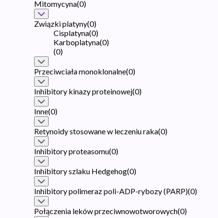
Mitomycyna
(
0
)
Związki platyny
(
0
)
Cisplatyna
(
0
)
Karboplatyna
(
0
)
(
0
)
Przeciwciała monoklonalne
(
0
)
Inhibitory kinazy proteinowej
(
0
)
Inne
(
0
)
Retynoidy stosowane w leczeniu raka
(
0
)
Inhibitory proteasomu
(
0
)
Inhibitory szlaku Hedgehog
(
0
)
Inhibitory polimeraz poli-ADP-rybozy (PARP)
(
0
)
Połączenia leków przeciwnowotworowych
(
0
)