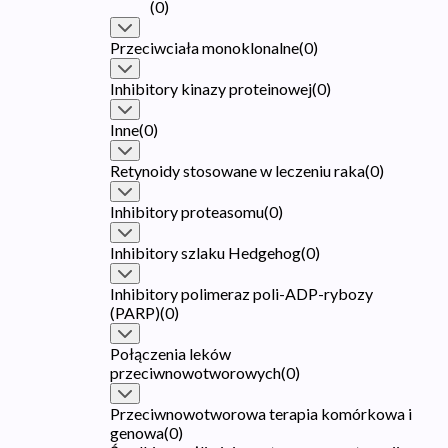
(
0
)
Przeciwciała monoklonalne
(
0
)
Inhibitory kinazy proteinowej
(
0
)
Inne
(
0
)
Retynoidy stosowane w leczeniu raka
(
0
)
Inhibitory proteasomu
(
0
)
Inhibitory szlaku Hedgehog
(
0
)
Inhibitory polimeraz poli-ADP-rybozy
(PARP)
(
0
)
Połączenia leków
przeciwnowotworowych
(
0
)
Przeciwnowotworowa terapia komórkowa i
genowa
(
0
)