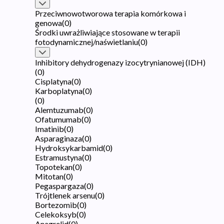
Przeciwnowotworowa terapia komórkowa i
genowa
(
0
)
Środki uwrażliwiające stosowane w terapii
fotodynamicznej/naświetlaniu
(
0
)
Inhibitory dehydrogenazy izocytrynianowej (IDH)
(
0
)
Cisplatyna
(
0
)
Karboplatyna
(
0
)
(
0
)
Alemtuzumab
(
0
)
Ofatumumab
(
0
)
Imatinib
(
0
)
Asparaginaza
(
0
)
Hydroksykarbamid
(
0
)
Estramustyna
(
0
)
Topotekan
(
0
)
Mitotan
(
0
)
Pegaspargaza
(
0
)
Trójtlenek arsenu
(
0
)
Bortezomib
(
0
)
Celekoksyb
(
0
)
Anagrelid
(
0
)