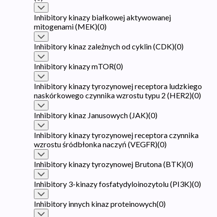
Inhibitory kinazy białkowej aktywowanej
mitogenami (MEK)
(
0
)
Inhibitory kinaz zależnych od cyklin (CDK)
(
0
)
Inhibitory kinazy mTOR
(
0
)
Inhibitory kinazy tyrozynowej receptora ludzkiego
naskórkowego czynnika wzrostu typu 2 (HER2)
(
0
)
Inhibitory kinaz Janusowych (JAK)
(
0
)
Inhibitory kinazy tyrozynowej receptora czynnika
wzrostu śródbłonka naczyń (VEGFR)
(
0
)
Inhibitory kinazy tyrozynowej Brutona (BTK)
(
0
)
Inhibitory 3-kinazy fosfatydyloinozytolu (PI3K)
(
0
)
Inhibitory innych kinaz proteinowych
(
0
)