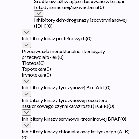
Środki uwrażliwiające stosowane w terapii
fotodynamicznej/naświetlaniu
(
0
)
Inhibitory dehydrogenazy izocytrynianowej
(IDH)
(
0
)
Inhibitory kinaz proteinowych
(
0
)
Przeciwciała monoklonalne i koniugaty
przeciwciało-lek
(
0
)
Tiotepa
(
0
)
Topotekan
(
0
)
Irynotekan
(
0
)
Inhibitory kinazy tyrozynowej Bcr-Abl
(
0
)
Inhibitory kinazy tyrozynowej receptora
naskórkowego czynnika wzrostu (EGFR)
(
0
)
Inhibitory kinazy serynowo-treoninowej BRAF
(
0
)
Inhibitory kinazy chłoniaka anaplastycznego (ALK)
(
0
)