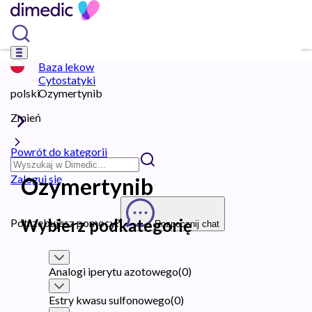
Baza lekow
Cytostatyki
polski
Ozymertynib
Zmień
Powrót do kategorii
Zaloguj się
Ozymertynib
Wybierz podkategorię
Potrzebujesz pomocy?
Rozpocznij chat
Analogi iperytu azotowego
(
0
)
Estry kwasu sulfonowego
(
0
)