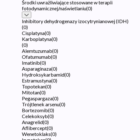
Środki uwrażliwiające stosowane w terapii
fotodynamicznej/naświetlaniu
(
0
)
Inhibitory dehydrogenazy izocytrynianowej (IDH)
(
0
)
Cisplatyna
(
0
)
Karboplatyna
(
0
)
(
0
)
Alemtuzumab
(
0
)
Ofatumumab
(
0
)
Imatinib
(
0
)
Asparaginaza
(
0
)
Hydroksykarbamid
(
0
)
Estramustyna
(
0
)
Topotekan
(
0
)
Mitotan
(
0
)
Pegaspargaza
(
0
)
Trójtlenek arsenu
(
0
)
Bortezomib
(
0
)
Celekoksyb
(
0
)
Anagrelid
(
0
)
Aflibercept
(
0
)
Wenetoklaks
(
0
)
Irynotekan
(
0
)