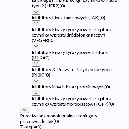
ludzkiego naskórkowego czynnika wzrostu
typu 2 (HER2)
(
0
)
Inhibitory kinaz Janusowych (JAK)
(
0
)
Inhibitory kinazy tyrozynowej receptora
czynnika wzrostu śródbłonka naczyń
(VEGFR)
(
0
)
Inhibitory kinazy tyrozynowej Brutona
(BTK)
(
0
)
Inhibitory 3-kinazy fosfatydyloinozytolu
(PI3K)
(
0
)
Inhibitory innych kinaz proteinowych
(
0
)
Inhibitory kinazy tyrozynowej receptora
czynnika wzrostu fibroblastów (FGFR)
(
0
)
Przeciwciała monoklonalne i koniugaty
przeciwciało-lek
(
0
)
Tiotepa
(
0
)