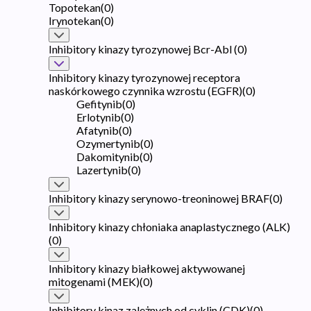
Topotekan
(
0
)
Irynotekan
(
0
)
Inhibitory kinazy tyrozynowej Bcr-Abl
(
0
)
Inhibitory kinazy tyrozynowej receptora
naskórkowego czynnika wzrostu (EGFR)
(
0
)
Gefitynib
(
0
)
Erlotynib
(
0
)
Afatynib
(
0
)
Ozymertynib
(
0
)
Dakomitynib
(
0
)
Lazertynib
(
0
)
Inhibitory kinazy serynowo-treoninowej BRAF
(
0
)
Inhibitory kinazy chłoniaka anaplastycznego (ALK)
(
0
)
Inhibitory kinazy białkowej aktywowanej
mitogenami (MEK)
(
0
)
Inhibitory kinaz zależnych od cyklin (CDK)
(
0
)