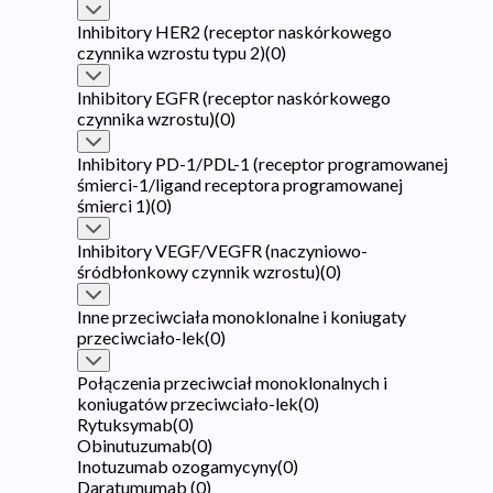
Inhibitory HER2 (receptor naskórkowego
czynnika wzrostu typu 2)
(
0
)
Inhibitory EGFR (receptor naskórkowego
czynnika wzrostu)
(
0
)
Inhibitory PD-1/PDL-1 (receptor programowanej
śmierci-1/ligand receptora programowanej
śmierci 1)
(
0
)
Inhibitory VEGF/VEGFR (naczyniowo-
śródbłonkowy czynnik wzrostu)
(
0
)
Inne przeciwciała monoklonalne i koniugaty
przeciwciało-lek
(
0
)
Połączenia przeciwciał monoklonalnych i
koniugatów przeciwciało-lek
(
0
)
Rytuksymab
(
0
)
Obinutuzumab
(
0
)
Inotuzumab ozogamycyny
(
0
)
Daratumumab
(
0
)