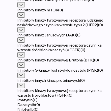
Inhibitory kinazy mTOR
(
0
)
Inhibitory kinazy tyrozynowej receptora ludzkiego
naskórkowego czynnika wzrostu typu 2 (HER2)
(
0
)
Inhibitory kinaz Janusowych (JAK)
(
0
)
Inhibitory kinazy tyrozynowej receptora czynnika
wzrostu śródbłonka naczyń (VEGFR)
(
0
)
Inhibitory kinazy tyrozynowej Brutona (BTK)
(
0
)
Inhibitory 3-kinazy fosfatydyloinozytolu (PI3K)
(
0
)
Inhibitory innych kinaz proteinowych
(
0
)
Inhibitory kinazy tyrozynowej receptora czynnika
wzrostu fibroblastów (FGFR)
(
0
)
Imatynib
(
0
)
Dazatynib
(
0
)
Nilotynib
(
0
)