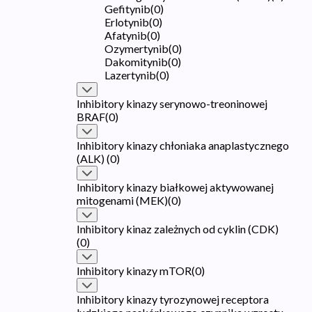
Gefitynib
(
0
)
Erlotynib
(
0
)
Afatynib
(
0
)
Ozymertynib
(
0
)
Dakomitynib
(
0
)
Lazertynib
(
0
)
Inhibitory kinazy serynowo-treoninowej
BRAF
(
0
)
Inhibitory kinazy chłoniaka anaplastycznego
(ALK)
(
0
)
Inhibitory kinazy białkowej aktywowanej
mitogenami (MEK)
(
0
)
Inhibitory kinaz zależnych od cyklin (CDK)
(
0
)
Inhibitory kinazy mTOR
(
0
)
Inhibitory kinazy tyrozynowej receptora