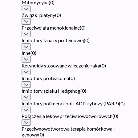
Mitomycyna
(
0
)
Związki platyny
(
0
)
Przeciwciała monoklonalne
(
0
)
Inhibitory kinazy proteinowej
(
0
)
Inne
(
0
)
Retynoidy stosowane w leczeniu raka
(
0
)
Inhibitory proteasomu
(
0
)
Inhibitory szlaku Hedgehog
(
0
)
Inhibitory polimeraz poli-ADP-rybozy (PARP)
(
0
)
Połączenia leków przeciwnowotworowych
(
0
)
Przeciwnowotworowa terapia komórkowa i
genowa
(
0
)