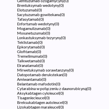
Gemtuzumab ozogamycyny
(
0
)
Brentuksymab wedotyny
(
0
)
Elotuzumab
(
0
)
Sacytuzumab gowitekanu
(
0
)
Tafasytamab
(
0
)
Enfortumab wedotyny
(
0
)
Mogamulizumab
(
0
)
Mosunetuzumab
(
0
)
Lonkastuksymab tezyryny
(
0
)
Teklistamab
(
0
)
Epkorytamab
(
0
)
Glofitamab
(
0
)
Tremelimumab
(
0
)
Talkwetamab
(
0
)
Elranatamab
(
0
)
Mirwetuksymab sorawtanzyny
(
0
)
Datopotamab derukstekan
(
0
)
Amiwantamab
(
0
)
Belantamab mafodotin
(
0
)
Cytarabina w połączeniu z daunorubicyną
(
0
)
Aksykabtagen cyloleucel
(
0
)
Tisagenlecleucel
(
0
)
Breksukabtagen autoleucel
(
0
)
Lizokabtagen maraleucel
(
0
)