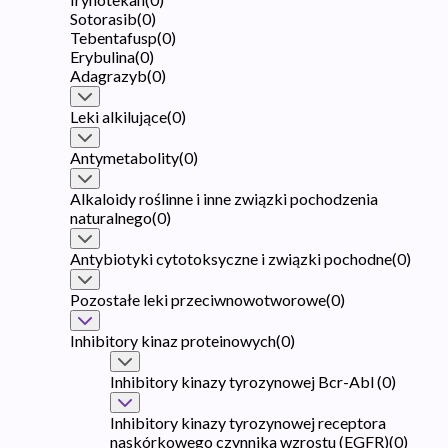
Sotorasib
(
0
)
Tebentafusp
(
0
)
Erybulina
(
0
)
Adagrazyb
(
0
)
Leki alkilujące
(
0
)
Antymetabolity
(
0
)
Alkaloidy roślinne i inne związki pochodzenia
naturalnego
(
0
)
Antybiotyki cytotoksyczne i związki pochodne
(
0
)
Pozostałe leki przeciwnowotworowe
(
0
)
Inhibitory kinaz proteinowych
(
0
)
Inhibitory kinazy tyrozynowej Bcr-Abl
(
0
)
Inhibitory kinazy tyrozynowej receptora
naskórkowego czynnika wzrostu (EGFR)
(
0
)