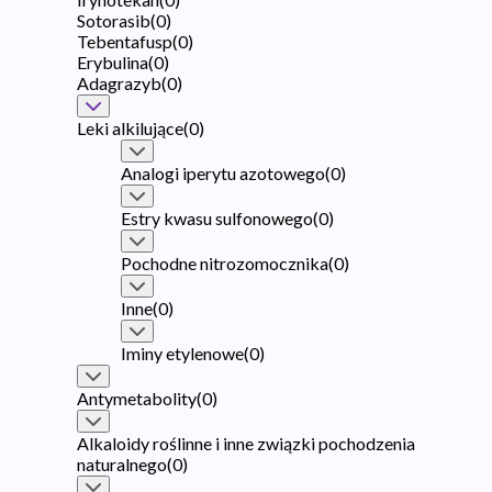
Sotorasib
(
0
)
Tebentafusp
(
0
)
Erybulina
(
0
)
Adagrazyb
(
0
)
Leki alkilujące
(
0
)
Analogi iperytu azotowego
(
0
)
Estry kwasu sulfonowego
(
0
)
Pochodne nitrozomocznika
(
0
)
Inne
(
0
)
Iminy etylenowe
(
0
)
Antymetabolity
(
0
)
Alkaloidy roślinne i inne związki pochodzenia
naturalnego
(
0
)