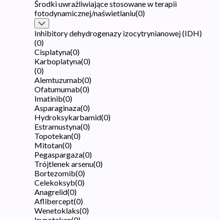
Środki uwrażliwiające stosowane w terapii
fotodynamicznej/naświetlaniu
(
0
)
Inhibitory dehydrogenazy izocytrynianowej (IDH)
(
0
)
Cisplatyna
(
0
)
Karboplatyna
(
0
)
(
0
)
Alemtuzumab
(
0
)
Ofatumumab
(
0
)
Imatinib
(
0
)
Asparaginaza
(
0
)
Hydroksykarbamid
(
0
)
Estramustyna
(
0
)
Topotekan
(
0
)
Mitotan
(
0
)
Pegaspargaza
(
0
)
Trójtlenek arsenu
(
0
)
Bortezomib
(
0
)
Celekoksyb
(
0
)
Anagrelid
(
0
)
Aflibercept
(
0
)
Wenetoklaks
(
0
)
Irynotekan
(
0
)