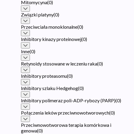
Mitomycyna
(
0
)
Związki platyny
(
0
)
Przeciwciała monoklonalne
(
0
)
Inhibitory kinazy proteinowej
(
0
)
Inne
(
0
)
Retynoidy stosowane w leczeniu raka
(
0
)
Inhibitory proteasomu
(
0
)
Inhibitory szlaku Hedgehog
(
0
)
Inhibitory polimeraz poli-ADP-rybozy (PARP)
(
0
)
Połączenia leków przeciwnowotworowych
(
0
)
Przeciwnowotworowa terapia komórkowa i
genowa
(
0
)