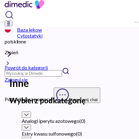
Baza lekow
Cytostatyki
polski
Inne
Zmień
Powrót do kategorii
Zaloguj się
Inne
Wybierz podkategorię
Potrzebujesz pomocy?
Rozpocznij chat
Analogi iperytu azotowego
(
0
)
Estry kwasu sulfonowego
(
0
)