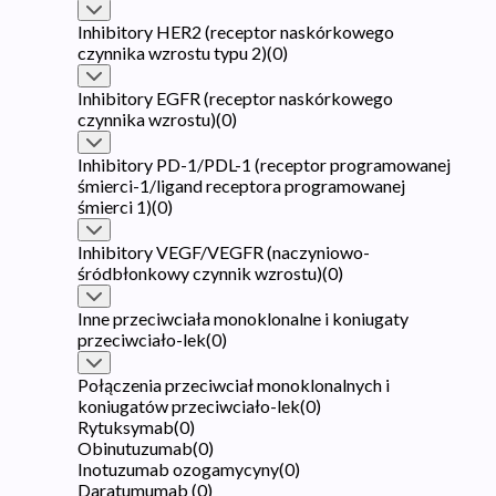
Inhibitory HER2 (receptor naskórkowego
czynnika wzrostu typu 2)
(
0
)
Inhibitory EGFR (receptor naskórkowego
czynnika wzrostu)
(
0
)
Inhibitory PD-1/PDL-1 (receptor programowanej
śmierci-1/ligand receptora programowanej
śmierci 1)
(
0
)
Inhibitory VEGF/VEGFR (naczyniowo-
śródbłonkowy czynnik wzrostu)
(
0
)
Inne przeciwciała monoklonalne i koniugaty
przeciwciało-lek
(
0
)
Połączenia przeciwciał monoklonalnych i
koniugatów przeciwciało-lek
(
0
)
Rytuksymab
(
0
)
Obinutuzumab
(
0
)
Inotuzumab ozogamycyny
(
0
)
Daratumumab
(
0
)