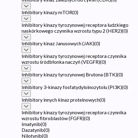
Inhibitory kinazy mTOR
(
0
)
Inhibitory kinazy tyrozynowej receptora ludzkiego
naskórkowego czynnika wzrostu typu 2 (HER2)
(
0
)
Inhibitory kinaz Janusowych (JAK)
(
0
)
Inhibitory kinazy tyrozynowej receptora czynnika
wzrostu śródbłonka naczyń (VEGFR)
(
0
)
Inhibitory kinazy tyrozynowej Brutona (BTK)
(
0
)
Inhibitory 3-kinazy fosfatydyloinozytolu (PI3K)
(
0
)
Inhibitory innych kinaz proteinowych
(
0
)
Inhibitory kinazy tyrozynowej receptora czynnika
wzrostu fibroblastów (FGFR)
(
0
)
Imatynib
(
0
)
Dazatynib
(
0
)
Nilotynib
(
0
)