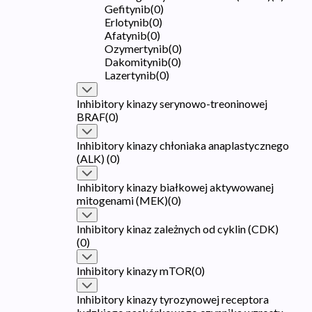
Gefitynib
(
0
)
Erlotynib
(
0
)
Afatynib
(
0
)
Ozymertynib
(
0
)
Dakomitynib
(
0
)
Lazertynib
(
0
)
Inhibitory kinazy serynowo-treoninowej
BRAF
(
0
)
Inhibitory kinazy chłoniaka anaplastycznego
(ALK)
(
0
)
Inhibitory kinazy białkowej aktywowanej
mitogenami (MEK)
(
0
)
Inhibitory kinaz zależnych od cyklin (CDK)
(
0
)
Inhibitory kinazy mTOR
(
0
)
Inhibitory kinazy tyrozynowej receptora