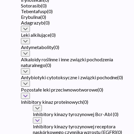
Sotorasib
(
0
)
Tebentafusp
(
0
)
Erybulina
(
0
)
Adagrazyb
(
0
)
Leki alkilujące
(
0
)
Antymetabolity
(
0
)
Alkaloidy roślinne i inne związki pochodzenia
naturalnego
(
0
)
Antybiotyki cytotoksyczne i związki pochodne
(
0
)
Pozostałe leki przeciwnowotworowe
(
0
)
Inhibitory kinaz proteinowych
(
0
)
Inhibitory kinazy tyrozynowej Bcr-Abl
(
0
)
Inhibitory kinazy tyrozynowej receptora
naskórkowego czynnika wzrostu (EGFR)
(
0
)