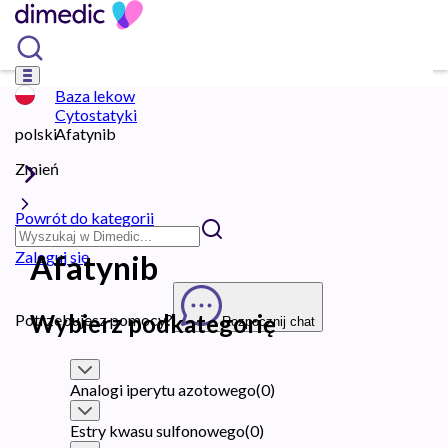
Baza lekow
Cytostatyki
polski
Afatynib
Zmień
Powrót do kategorii
Zaloguj się
Afatynib
Wybierz podkategorię
Potrzebujesz pomocy?
Rozpocznij chat
Analogi iperytu azotowego
(
0
)
Estry kwasu sulfonowego
(
0
)