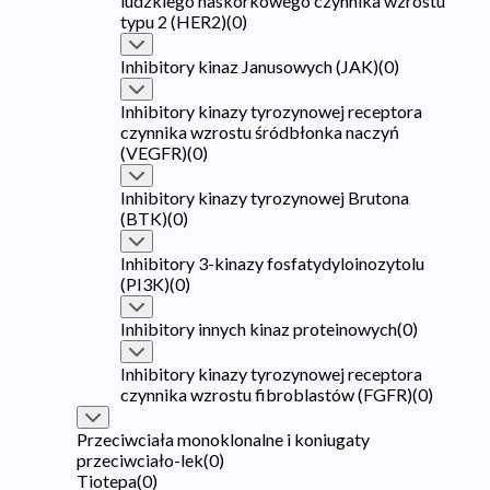
ludzkiego naskórkowego czynnika wzrostu
typu 2 (HER2)
(
0
)
Inhibitory kinaz Janusowych (JAK)
(
0
)
Inhibitory kinazy tyrozynowej receptora
czynnika wzrostu śródbłonka naczyń
(VEGFR)
(
0
)
Inhibitory kinazy tyrozynowej Brutona
(BTK)
(
0
)
Inhibitory 3-kinazy fosfatydyloinozytolu
(PI3K)
(
0
)
Inhibitory innych kinaz proteinowych
(
0
)
Inhibitory kinazy tyrozynowej receptora
czynnika wzrostu fibroblastów (FGFR)
(
0
)
Przeciwciała monoklonalne i koniugaty
przeciwciało-lek
(
0
)
Tiotepa
(
0
)