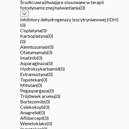
Środki uwrażliwiające stosowane w terapii
fotodynamicznej/naświetlaniu
(
0
)
Inhibitory dehydrogenazy izocytrynianowej (IDH)
(
0
)
Cisplatyna
(
0
)
Karboplatyna
(
0
)
(
0
)
Alemtuzumab
(
0
)
Ofatumumab
(
0
)
Imatinib
(
0
)
Asparaginaza
(
0
)
Hydroksykarbamid
(
0
)
Estramustyna
(
0
)
Topotekan
(
0
)
Mitotan
(
0
)
Pegaspargaza
(
0
)
Trójtlenek arsenu
(
0
)
Bortezomib
(
0
)
Celekoksyb
(
0
)
Anagrelid
(
0
)
Aflibercept
(
0
)
Wenetoklaks
(
0
)
Irynotekan
(
0
)