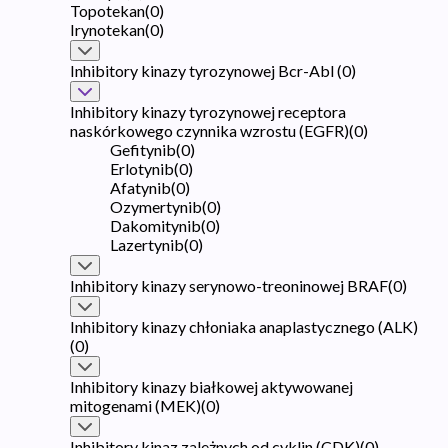
Topotekan
(
0
)
Irynotekan
(
0
)
Inhibitory kinazy tyrozynowej Bcr-Abl
(
0
)
Inhibitory kinazy tyrozynowej receptora
naskórkowego czynnika wzrostu (EGFR)
(
0
)
Gefitynib
(
0
)
Erlotynib
(
0
)
Afatynib
(
0
)
Ozymertynib
(
0
)
Dakomitynib
(
0
)
Lazertynib
(
0
)
Inhibitory kinazy serynowo-treoninowej BRAF
(
0
)
Inhibitory kinazy chłoniaka anaplastycznego (ALK)
(
0
)
Inhibitory kinazy białkowej aktywowanej
mitogenami (MEK)
(
0
)
Inhibitory kinaz zależnych od cyklin (CDK)
(
0
)