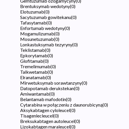
Gemtuzumab ozogamycyny
(
0
)
Brentuksymab wedotyny
(
0
)
Elotuzumab
(
0
)
Sacytuzumab gowitekanu
(
0
)
Tafasytamab
(
0
)
Enfortumab wedotyny
(
0
)
Mogamulizumab
(
0
)
Mosunetuzumab
(
0
)
Lonkastuksymab tezyryny
(
0
)
Teklistamab
(
0
)
Epkorytamab
(
0
)
Glofitamab
(
0
)
Tremelimumab
(
0
)
Talkwetamab
(
0
)
Elranatamab
(
0
)
Mirwetuksymab sorawtanzyny
(
0
)
Datopotamab derukstekan
(
0
)
Amiwantamab
(
0
)
Belantamab mafodotin
(
0
)
Cytarabina w połączeniu z daunorubicyną
(
0
)
Aksykabtagen cyloleucel
(
0
)
Tisagenlecleucel
(
0
)
Breksukabtagen autoleucel
(
0
)
Lizokabtagen maraleucel
(
0
)