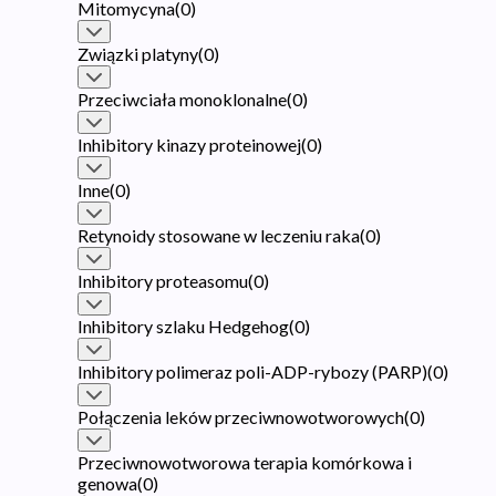
Mitomycyna
(
0
)
Związki platyny
(
0
)
Przeciwciała monoklonalne
(
0
)
Inhibitory kinazy proteinowej
(
0
)
Inne
(
0
)
Retynoidy stosowane w leczeniu raka
(
0
)
Inhibitory proteasomu
(
0
)
Inhibitory szlaku Hedgehog
(
0
)
Inhibitory polimeraz poli-ADP-rybozy (PARP)
(
0
)
Połączenia leków przeciwnowotworowych
(
0
)
Przeciwnowotworowa terapia komórkowa i
genowa
(
0
)