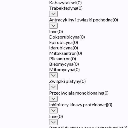
Kabazytaksel
(
0
)
Trabektedyna
(
0
)
Antracykliny i związki pochodne
(
0
)
Inne
(
0
)
Doksorubicyna
(
0
)
Epirubicyna
(
0
)
Idarubicyna
(
0
)
Mitoksantron
(
0
)
Piksantron
(
0
)
Bleomycyna
(
0
)
Mitomycyna
(
0
)
Związki platyny
(
0
)
Przeciwciała monoklonalne
(
0
)
Inhibitory kinazy proteinowej
(
0
)
Inne
(
0
)
Retynoidy stosowane w leczeniu raka
(
0
)