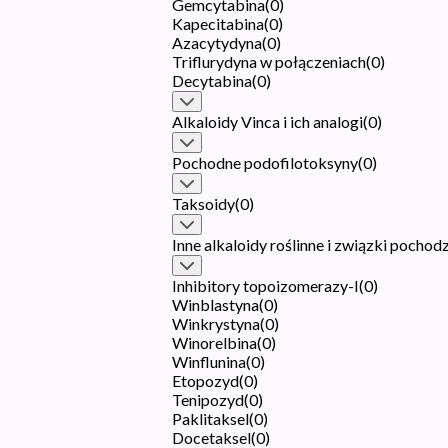
Gemcytabina
(
0
)
Kapecitabina
(
0
)
Azacytydyna
(
0
)
Triflurydyna w połączeniach
(
0
)
Decytabina
(
0
)
Alkaloidy Vinca i ich analogi
(
0
)
Pochodne podofilotoksyny
(
0
)
Taksoidy
(
0
)
Inne alkaloidy roślinne i związki pochod
Inhibitory topoizomerazy-I
(
0
)
Winblastyna
(
0
)
Winkrystyna
(
0
)
Winorelbina
(
0
)
Winflunina
(
0
)
Etopozyd
(
0
)
Tenipozyd
(
0
)
Paklitaksel
(
0
)
Docetaksel
(
0
)