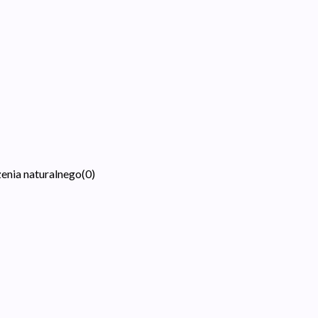
zenia naturalnego
(
0
)