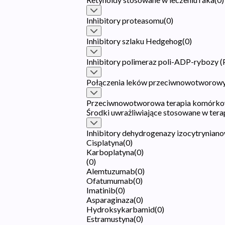
Inhibitory proteasomu
(
0
)
Inhibitory szlaku Hedgehog
(
0
)
Inhibitory polimeraz poli-ADP-rybozy 
Połączenia leków przeciwnowotworow
Przeciwnowotworowa terapia komórko
Środki uwrażliwiające stosowane w tera
Inhibitory dehydrogenazy izocytryniano
Cisplatyna
(
0
)
Karboplatyna
(
0
)
(
0
)
Alemtuzumab
(
0
)
Ofatumumab
(
0
)
Imatinib
(
0
)
Asparaginaza
(
0
)
Hydroksykarbamid
(
0
)
Estramustyna
(
0
)