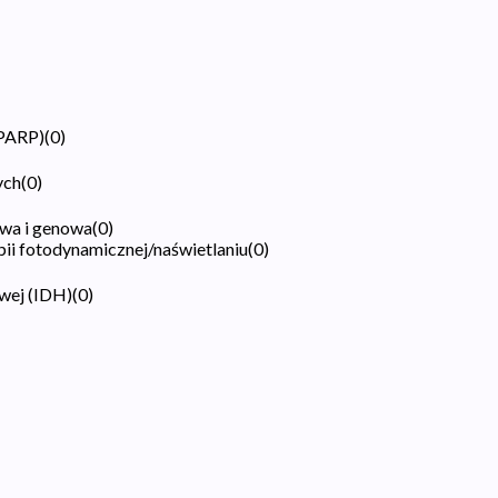
(PARP)
(
0
)
ych
(
0
)
wa i genowa
(
0
)
pii fotodynamicznej/naświetlaniu
(
0
)
wej (IDH)
(
0
)