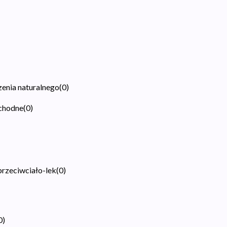
zenia naturalnego
(
0
)
ochodne
(
0
)
przeciwciało-lek
(
0
)
0
)