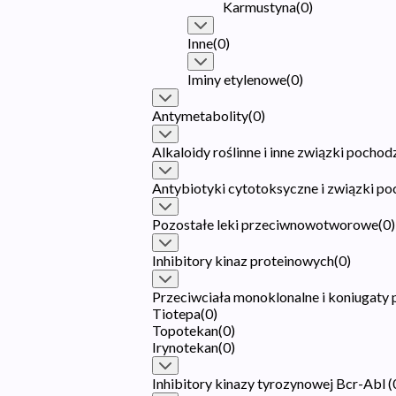
Karmustyna
(
0
)
Inne
(
0
)
Iminy etylenowe
(
0
)
Antymetabolity
(
0
)
Alkaloidy roślinne i inne związki pochod
Antybiotyki cytotoksyczne i związki p
Pozostałe leki przeciwnowotworowe
(
0
)
Inhibitory kinaz proteinowych
(
0
)
Przeciwciała monoklonalne i koniugaty 
Tiotepa
(
0
)
Topotekan
(
0
)
Irynotekan
(
0
)
Inhibitory kinazy tyrozynowej Bcr-Abl
(