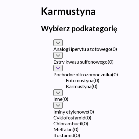
Karmustyna
Wybierz podkategorię
Analogi iperytu azotowego
(
0
)
Estry kwasu sulfonowego
(
0
)
Pochodne nitrozomocznika
(
0
)
Fotemustyna
(
0
)
Karmustyna
(
0
)
Inne
(
0
)
Iminy etylenowe
(
0
)
Cyklofosfamid
(
0
)
Chlorambucil
(
0
)
Melfalan
(
0
)
Ifosfamid
(
0
)