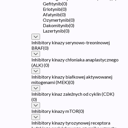
Gefitynib
(
0
)
Erlotynib
(
0
)
Afatynib
(
0
)
Ozymertynib
(
0
)
Dakomitynib
(
0
)
Lazertynib
(
0
)
Inhibitory kinazy serynowo-treoninowej
BRAF
(
0
)
Inhibitory kinazy chłoniaka anaplastycznego
(ALK)
(
0
)
Inhibitory kinazy białkowej aktywowanej
mitogenami (MEK)
(
0
)
Inhibitory kinaz zależnych od cyklin (CDK)
(
0
)
Inhibitory kinazy mTOR
(
0
)
Inhibitory kinazy tyrozynowej receptora