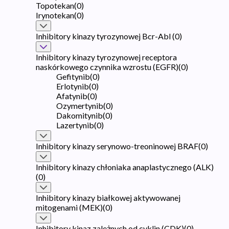
Topotekan
(
0
)
Irynotekan
(
0
)
Inhibitory kinazy tyrozynowej Bcr-Abl
(
0
)
Inhibitory kinazy tyrozynowej receptora
naskórkowego czynnika wzrostu (EGFR)
(
0
)
Gefitynib
(
0
)
Erlotynib
(
0
)
Afatynib
(
0
)
Ozymertynib
(
0
)
Dakomitynib
(
0
)
Lazertynib
(
0
)
Inhibitory kinazy serynowo-treoninowej BRAF
(
0
)
Inhibitory kinazy chłoniaka anaplastycznego (ALK)
(
0
)
Inhibitory kinazy białkowej aktywowanej
mitogenami (MEK)
(
0
)
Inhibitory kinaz zależnych od cyklin (CDK)
(
0
)