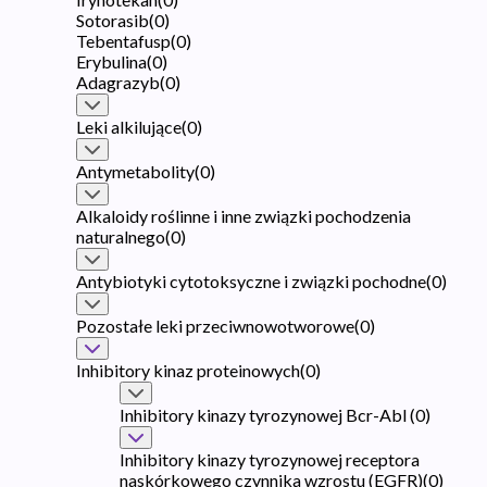
Sotorasib
(
0
)
Tebentafusp
(
0
)
Erybulina
(
0
)
Adagrazyb
(
0
)
Leki alkilujące
(
0
)
Antymetabolity
(
0
)
Alkaloidy roślinne i inne związki pochodzenia
naturalnego
(
0
)
Antybiotyki cytotoksyczne i związki pochodne
(
0
)
Pozostałe leki przeciwnowotworowe
(
0
)
Inhibitory kinaz proteinowych
(
0
)
Inhibitory kinazy tyrozynowej Bcr-Abl
(
0
)
Inhibitory kinazy tyrozynowej receptora
naskórkowego czynnika wzrostu (EGFR)
(
0
)