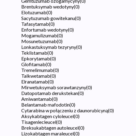
Gemtuzumab ozogamycyny
(
0
)
Brentuksymab wedotyny
(
0
)
Elotuzumab
(
0
)
Sacytuzumab gowitekanu
(
0
)
Tafasytamab
(
0
)
Enfortumab wedotyny
(
0
)
Mogamulizumab
(
0
)
Mosunetuzumab
(
0
)
Lonkastuksymab tezyryny
(
0
)
Teklistamab
(
0
)
Epkorytamab
(
0
)
Glofitamab
(
0
)
Tremelimumab
(
0
)
Talkwetamab
(
0
)
Elranatamab
(
0
)
Mirwetuksymab sorawtanzyny
(
0
)
Datopotamab derukstekan
(
0
)
Amiwantamab
(
0
)
Belantamab mafodotin
(
0
)
Cytarabina w połączeniu z daunorubicyną
(
0
)
Aksykabtagen cyloleucel
(
0
)
Tisagenlecleucel
(
0
)
Breksukabtagen autoleucel
(
0
)
Lizokabtagen maraleucel
(
0
)