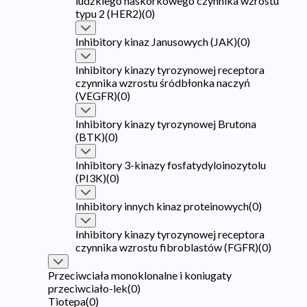
ludzkiego naskórkowego czynnika wzrostu
typu 2 (HER2)
(
0
)
Inhibitory kinaz Janusowych (JAK)
(
0
)
Inhibitory kinazy tyrozynowej receptora
czynnika wzrostu śródbłonka naczyń
(VEGFR)
(
0
)
Inhibitory kinazy tyrozynowej Brutona
(BTK)
(
0
)
Inhibitory 3-kinazy fosfatydyloinozytolu
(PI3K)
(
0
)
Inhibitory innych kinaz proteinowych
(
0
)
Inhibitory kinazy tyrozynowej receptora
czynnika wzrostu fibroblastów (FGFR)
(
0
)
Przeciwciała monoklonalne i koniugaty
przeciwciało-lek
(
0
)
Tiotepa
(
0
)