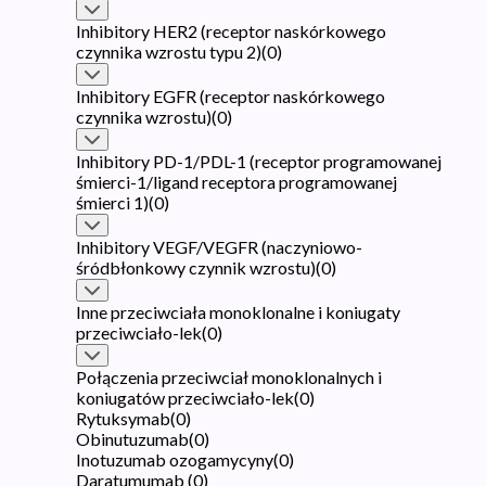
Inhibitory HER2 (receptor naskórkowego
czynnika wzrostu typu 2)
(
0
)
Inhibitory EGFR (receptor naskórkowego
czynnika wzrostu)
(
0
)
Inhibitory PD-1/PDL-1 (receptor programowanej
śmierci-1/ligand receptora programowanej
śmierci 1)
(
0
)
Inhibitory VEGF/VEGFR (naczyniowo-
śródbłonkowy czynnik wzrostu)
(
0
)
Inne przeciwciała monoklonalne i koniugaty
przeciwciało-lek
(
0
)
Połączenia przeciwciał monoklonalnych i
koniugatów przeciwciało-lek
(
0
)
Rytuksymab
(
0
)
Obinutuzumab
(
0
)
Inotuzumab ozogamycyny
(
0
)
Daratumumab
(
0
)