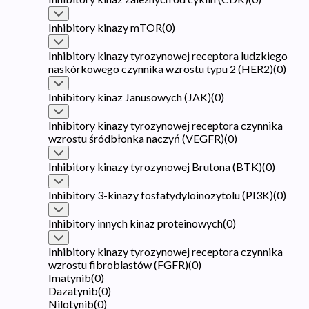
Inhibitory kinazy mTOR
(
0
)
Inhibitory kinazy tyrozynowej receptora ludzkiego
naskórkowego czynnika wzrostu typu 2 (HER2)
(
0
)
Inhibitory kinaz Janusowych (JAK)
(
0
)
Inhibitory kinazy tyrozynowej receptora czynnika
wzrostu śródbłonka naczyń (VEGFR)
(
0
)
Inhibitory kinazy tyrozynowej Brutona (BTK)
(
0
)
Inhibitory 3-kinazy fosfatydyloinozytolu (PI3K)
(
0
)
Inhibitory innych kinaz proteinowych
(
0
)
Inhibitory kinazy tyrozynowej receptora czynnika
wzrostu fibroblastów (FGFR)
(
0
)
Imatynib
(
0
)
Dazatynib
(
0
)
Nilotynib
(
0
)