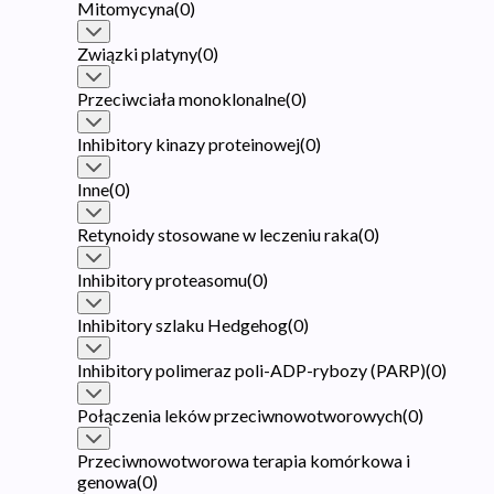
Mitomycyna
(
0
)
Związki platyny
(
0
)
Przeciwciała monoklonalne
(
0
)
Inhibitory kinazy proteinowej
(
0
)
Inne
(
0
)
Retynoidy stosowane w leczeniu raka
(
0
)
Inhibitory proteasomu
(
0
)
Inhibitory szlaku Hedgehog
(
0
)
Inhibitory polimeraz poli-ADP-rybozy (PARP)
(
0
)
Połączenia leków przeciwnowotworowych
(
0
)
Przeciwnowotworowa terapia komórkowa i
genowa
(
0
)