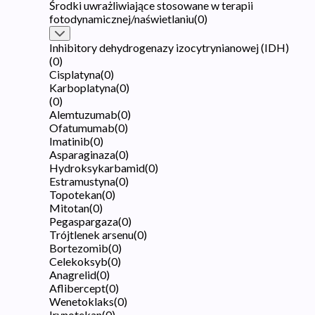
Środki uwrażliwiające stosowane w terapii
fotodynamicznej/naświetlaniu
(
0
)
Inhibitory dehydrogenazy izocytrynianowej (IDH)
(
0
)
Cisplatyna
(
0
)
Karboplatyna
(
0
)
(
0
)
Alemtuzumab
(
0
)
Ofatumumab
(
0
)
Imatinib
(
0
)
Asparaginaza
(
0
)
Hydroksykarbamid
(
0
)
Estramustyna
(
0
)
Topotekan
(
0
)
Mitotan
(
0
)
Pegaspargaza
(
0
)
Trójtlenek arsenu
(
0
)
Bortezomib
(
0
)
Celekoksyb
(
0
)
Anagrelid
(
0
)
Aflibercept
(
0
)
Wenetoklaks
(
0
)
Irynotekan
(
0
)