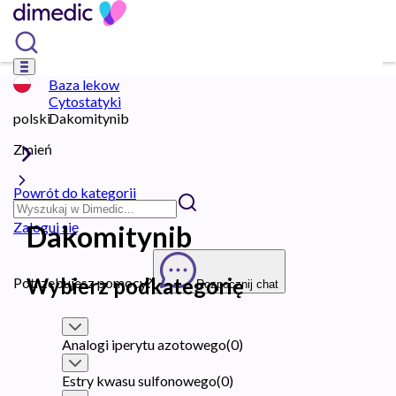
Baza lekow
Cytostatyki
polski
Dakomitynib
Zmień
Powrót do kategorii
Zaloguj się
Dakomitynib
Wybierz podkategorię
Potrzebujesz pomocy?
Rozpocznij chat
Analogi iperytu azotowego
(
0
)
Estry kwasu sulfonowego
(
0
)