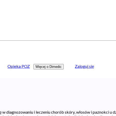
Opieka POZ
Zaloguj się
Więcej o Dimedic
ię w diagnozowaniu i leczeniu chorób skóry, włosów i paznokci u d