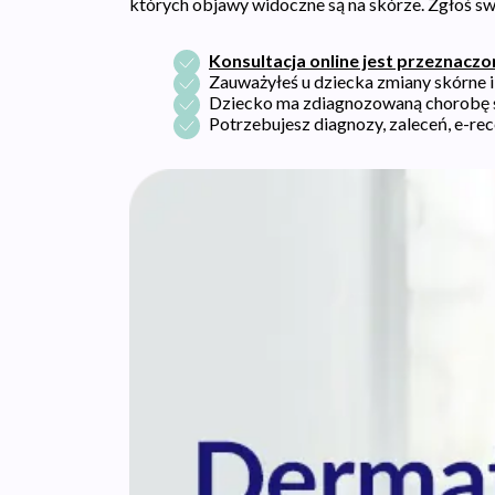
których objawy widoczne są na skórze. Zgłoś swo
Konsultacja online jest przeznaczon
Zauważyłeś u dziecka zmiany skórne 
Dziecko ma zdiagnozowaną chorobę skó
Potrzebujesz diagnozy, zaleceń, e-re