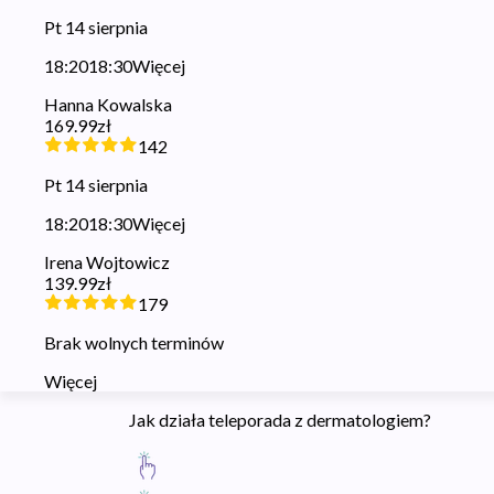
Pt 14 sierpnia
18:20
18:30
Więcej
Hanna Kowalska
169.99zł
142
Pt 14 sierpnia
18:20
18:30
Więcej
Irena Wojtowicz
139.99zł
179
Brak wolnych terminów
Więcej
Jak działa teleporada z dermatologiem?