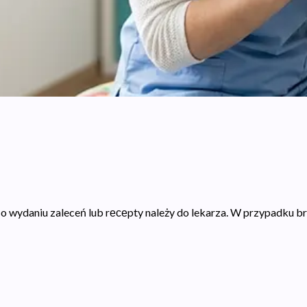
wydaniu zaleceń lub ​r​е​с⁠⁠​е⁠​p​t​y należy do lekarza. W przypadk