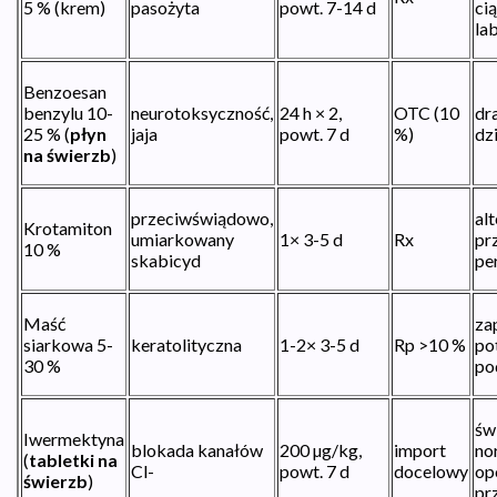
5 % (krem)
pasożyta
powt. 7-14 d
cią
lab
Benzoesan
benzylu 10-
neurotoksyczność,
24 h × 2,
OTC (10
dr
25 % (
płyn
jaja
powt. 7 d
%)
dzi
na świerzb
)
przeciwświądowo,
al
Krotamiton
umiarkowany
1× 3-5 d
Rx
prz
10 %
skabicyd
pe
Maść
za
siarkowa 5-
keratolityczna
1-2× 3-5 d
Rp >10 %
po
30 %
po
św
Iwermektyna
blokada kanałów
200 µg/kg,
import
no
(
tabletki na
Cl-
powt. 7 d
docelowy
op
świerzb
)
pr