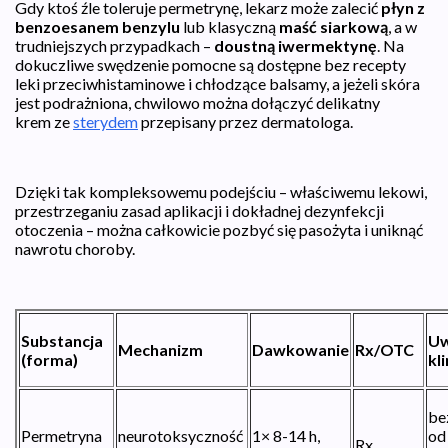
Gdy ktoś źle toleruje permetrynę, lekarz może zalecić
płyn z
benzoesanem benzylu
lub klasyczną
maść siarkową
, a w
trudniejszych przypadkach –
doustną iwermektynę
. Na
dokuczliwe swędzenie pomocne są dostępne bez recepty
leki przeciwhistaminowe i chłodzące balsamy, a jeżeli skóra
jest podrażniona, chwilowo można dołączyć delikatny
krem ze
sterydem
przepisany przez dermatologa.
Dzięki tak kompleksowemu podejściu – właściwemu lekowi,
przestrzeganiu zasad aplikacji i dokładnej dezynfekcji
otoczenia – można całkowicie pozbyć się pasożyta i uniknąć
nawrotu choroby.
Substancja
Uw
Mechanizm
Dawkowanie
Rx/OTC
(forma)
kl
be
Permetryna
neurotoksyczność
1× 8-14 h,
od 
Rx