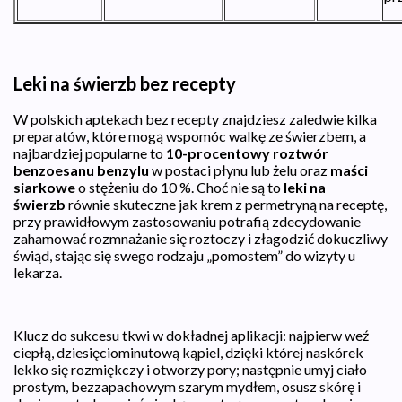
Leki na świerzb bez recepty
W polskich aptekach bez recepty znajdziesz zaledwie kilka
preparatów, które mogą wspomóc walkę ze świerzbem, a
najbardziej popularne to
10-procentowy roztwór
benzoesanu benzylu
w postaci płynu lub żelu oraz
maści
siarkowe
o stężeniu do 10 %. Choć nie są to
leki na
świerzb
równie skuteczne jak krem z permetryną na receptę,
przy prawidłowym zastosowaniu potrafią zdecydowanie
zahamować rozmnażanie się roztoczy i złagodzić dokuczliwy
świąd, stając się swego rodzaju „pomostem” do wizyty u
lekarza.
Klucz do sukcesu tkwi w dokładnej aplikacji: najpierw weź
ciepłą, dziesięciominutową kąpiel, dzięki której naskórek
lekko się rozmiękczy i otworzy pory; następnie umyj ciało
prostym, bezzapachowym szarym mydłem, osusz skórę i