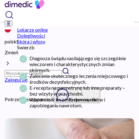
Lekarze online
Dolegliwości
polski
Skóra i włosy
Swierzb
Zmień
Diagnoza świądu nasilającego się szczególnie
wieczorem i charakterystycznych zmian
skórnych.
Zalecenie skutecznego leczenia miejscowego i
Zaloguj się
środków dezynfekcyjnych.
E-recepta na permetrynę lub inne preparaty –
bez wizyty w przychodni.
Potrzebujesz pomocy?
Wsparcie w leczeniu domowników i
Rozpocznij chat
zapobieganiu nawrotom.