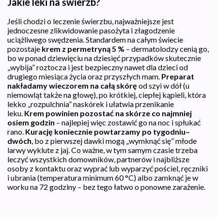
Jakie leki na świerzb?
Jeśli chodzi o leczenie świerzbu, najważniejsze jest
jednoczesne zlikwidowanie pasożyta i złagodzenie
uciążliwego swędzenia. Standardem na całym świecie
pozostaje
krem z permetryną 5 %
– dermatolodzy cenią go,
bo w ponad dziewięciu na dziesięć przypadków skutecznie
„wybija” roztocza i jest bezpieczny nawet dla dzieci od
drugiego miesiąca życia oraz przyszłych mam.
Preparat
nakładamy wieczorem na całą skórę
od szyi w dół (u
niemowląt także na głowę), po krótkiej, ciepłej kąpieli, która
lekko „rozpulchnia” naskórek i ułatwia przenikanie
leku.
Krem powinien pozostać na skórze co najmniej
osiem godzin
– najlepiej więc zostawić go na noc i spłukać
rano.
Kurację koniecznie powtarzamy po tygodniu–
dwóch
, bo z pierwszej dawki mogą „wymknąć się” młode
larwy wyklute z jaj. Co ważne, w tym samym czasie trzeba
leczyć wszystkich domowników, partnerów i najbliższe
osoby z kontaktu oraz wyprać lub wyparzyć pościel, ręczniki
i ubrania (temperatura minimum 60 °C) albo zamknąć je w
worku na 72 godziny – bez tego łatwo o ponowne zarażenie.