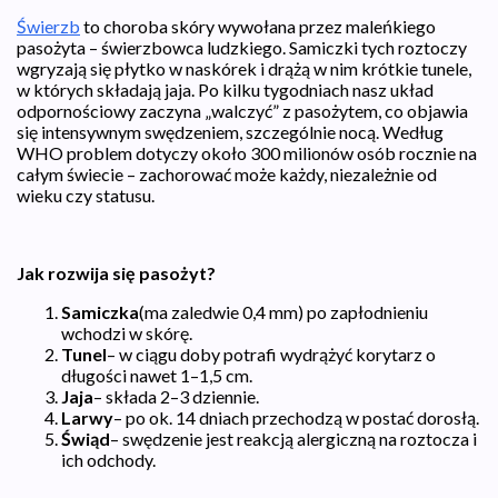
Świerzb
to choroba skóry wywołana przez maleńkiego
pasożyta – świerzbowca ludzkiego. Samiczki tych roztoczy
wgryzają się płytko w naskórek i drążą w nim krótkie tunele,
w których składają jaja. Po kilku tygodniach nasz układ
odpornościowy zaczyna „walczyć” z pasożytem, co objawia
się intensywnym swędzeniem, szczególnie nocą. Według
WHO problem dotyczy około 300 milionów osób rocznie na
całym świecie – zachorować może każdy, niezależnie od
wieku czy statusu.
Jak rozwija się pasożyt?
Samiczka
(ma zaledwie 0,4 mm) po zapłodnieniu
wchodzi w skórę.
Tunel
– w ciągu doby potrafi wydrążyć korytarz o
długości nawet 1–1,5 cm.
Jaja
– składa 2–3 dziennie.
Larwy
– po ok. 14 dniach przechodzą w postać dorosłą.
Świąd
– swędzenie jest reakcją alergiczną na roztocza i
ich odchody.