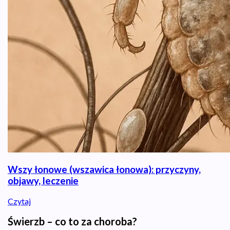
Wszy łonowe (wszawica łonowa): przyczyny,
objawy, leczenie
Czytaj
Świerzb – co to za choroba?