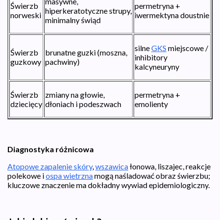
masywne,
Świerzb
permetryna +
hiperkeratotyczne strupy,
norweski
iwermektyna doustnie
minimalny świąd
silne
GKS
miejscowe /
Świerzb
brunatne guzki (moszna,
inhibitory
guzkowy
pachwiny)
kalcyneuryny
Świerzb
zmiany na głowie,
permetryna +
dziecięcy
dłoniach i podeszwach
emolienty
Diagnostyka różnicowa
Atopowe zapalenie skóry
,
wszawica
łonowa, liszajec, reakcje
polekowe i
ospa wietrzna
mogą naśladować obraz świerzbu;
kluczowe znaczenie ma dokładny wywiad epidemiologiczny.