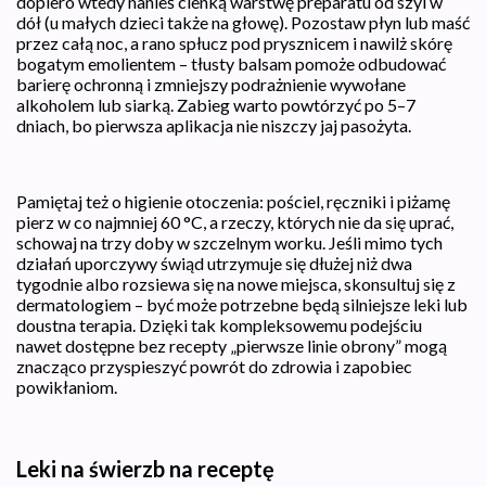
dopiero wtedy nanieś cienką warstwę preparatu od szyi w
dół (u małych dzieci także na głowę). Pozostaw płyn lub maść
przez całą noc, a rano spłucz pod prysznicem i nawilż skórę
bogatym emolientem – tłusty balsam pomoże odbudować
barierę ochronną i zmniejszy podrażnienie wywołane
alkoholem lub siarką. Zabieg warto powtórzyć po 5–7
dniach, bo pierwsza aplikacja nie niszczy jaj pasożyta.
Pamiętaj też o higienie otoczenia: pościel, ręczniki i piżamę
pierz w co najmniej 60 °C, a rzeczy, których nie da się uprać,
schowaj na trzy doby w szczelnym worku. Jeśli mimo tych
działań uporczywy świąd utrzymuje się dłużej niż dwa
tygodnie albo rozsiewa się na nowe miejsca, skonsultuj się z
dermatologiem – być może potrzebne będą silniejsze leki lub
doustna terapia. Dzięki tak kompleksowemu podejściu
nawet dostępne bez recepty „pierwsze linie obrony” mogą
znacząco przyspieszyć powrót do zdrowia i zapobiec
powikłaniom.
Leki na świerzb na receptę