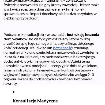
rozległymi, nawracającymi zmianami – zwłaszcza w
świerzbie norweskim lub gdy kremy zawodzą – lekarz może
wystawić receptę na doustną
iwermektynę
; to lek
sprowadzany na import docelowy, ale bardzo przydatny w
ciężkich przypadkach.
Podczas e-konsultacji otrzymasz także
instrukcję leczenia
domowników
, bo wszyscy mieszkający razem muszą
przejść terapię tego samego dnia, aby uniknąć „błędnego
koła” reinfekcji. Jeśli świąd lub
bezsenność
utrudniają
normalne funkcjonowanie, lekarz może wypisać
zwolnienie
lekarskie
na kilka dni, a w razie nadkażenia bakteryjnego
dodać antybiotyk miejscowy lub doustny. Dzięki temu
kompleksowemu podejściu – precyzyjnie dobranym lekom,
jasnym instrukcjom i telemedycznej kontroli postępów –
większość pacjentów pozbywa się świerzbu w ciągu 2–3
tygodni i wraca do codziennych aktywności bez obaw o
nawroty.
Konsultacje Medyczne