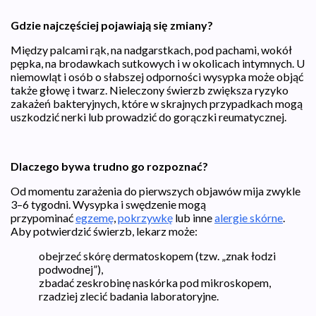
Gdzie najczęściej pojawiają się zmiany?
Między palcami rąk, na nadgarstkach, pod pachami, wokół
pępka, na brodawkach sutkowych i w okolicach intymnych. U
niemowląt i osób o słabszej odporności wysypka może objąć
także głowę i twarz. Nie­leczo­ny świerzb zwiększa ryzyko
zakażeń bakteryjnych, które w skrajnych przypadkach mogą
uszkodzić nerki lub prowadzić do gorączki reumatycznej.
Dlaczego bywa trudno go rozpoznać?
Od momentu zarażenia do pierwszych objawów mija zwykle
3–6 tygodni. Wysypka i swędzenie mogą
przypominać
egzemę
,
pokrzywkę
lub inne
alergie skórne
.
Aby potwierdzić świerzb, lekarz może:
obejrzeć skórę dermatoskopem (tzw. „znak łodzi
podwodnej”),
zbadać zeskrobinę naskórka pod mikroskopem,
rzadziej zlecić badania laboratoryjne.