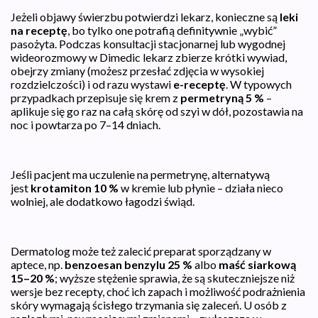
Jeżeli objawy świerzbu potwierdzi lekarz, konieczne są
leki
na receptę
, bo tylko one potrafią definitywnie „wybić”
pasożyta. Podczas konsultacji stacjonarnej lub wygodnej
wideorozmowy w Dimedic lekarz zbierze krótki wywiad,
obejrzy zmiany (możesz przesłać zdjęcia w wysokiej
rozdzielczości) i od razu wystawi
e-receptę
. W typowych
przypadkach przepisuje się krem z
permetryną 5 %
–
aplikuje się go raz na całą skórę od szyi w dół, pozostawia na
noc i powtarza po 7–14 dniach.
Jeśli pacjent ma uczulenie na permetrynę, alternatywą
jest
krotamiton 10 %
w kremie lub płynie – działa nieco
wolniej, ale dodatkowo łagodzi świąd.
Dermatolog może też zalecić preparat sporządzany w
aptece, np.
benzoesan benzylu 25 %
albo
maść siarkową
15–20 %
; wyższe stężenie sprawia, że są skuteczniejsze niż
wersje bez recepty, choć ich zapach i możliwość podrażnienia
skóry wymagają ścisłego trzymania się zaleceń. U osób z