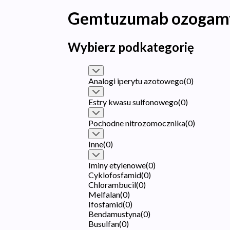
Gemtuzumab ozogam
Wybierz podkategorię
Analogi iperytu azotowego
(
0
)
Estry kwasu sulfonowego
(
0
)
Pochodne nitrozomocznika
(
0
)
Inne
(
0
)
Iminy etylenowe
(
0
)
Cyklofosfamid
(
0
)
Chlorambucil
(
0
)
Melfalan
(
0
)
Ifosfamid
(
0
)
Bendamustyna
(
0
)
Busulfan
(
0
)