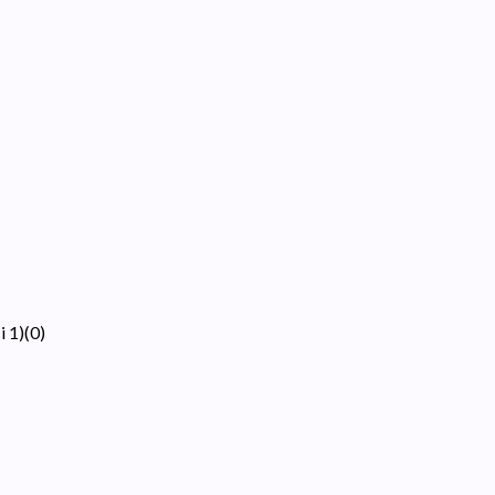
i 1)
(
0
)