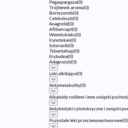
Pegaspargaza
(
0
)
Trójtlenek arsenu
(
0
)
Bortezomib
(
0
)
Celekoksyb
(
0
)
Anagrelid
(
0
)
Aflibercept
(
0
)
Wenetoklaks
(
0
)
Irynotekan
(
0
)
Sotorasib
(
0
)
Tebentafusp
(
0
)
Erybulina
(
0
)
Adagrazyb
(
0
)
Leki alkilujące
(
0
)
Antymetabolity
(
0
)
Alkaloidy roślinne i inne związki pochod
Antybiotyki cytotoksyczne i związki p
Pozostałe leki przeciwnowotworowe
(
0
)