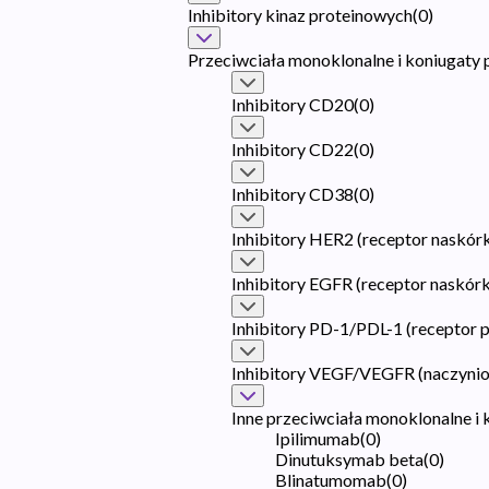
Inhibitory kinaz proteinowych
(
0
)
Przeciwciała monoklonalne i koniugaty 
Inhibitory CD20
(
0
)
Inhibitory CD22
(
0
)
Inhibitory CD38
(
0
)
Inhibitory HER2 (receptor naskór
Inhibitory EGFR (receptor naskór
Inhibitory PD-1/PDL-1 (receptor 
Inhibitory VEGF/VEGFR (naczyni
Inne przeciwciała monoklonalne i 
Ipilimumab
(
0
)
Dinutuksymab beta
(
0
)
Blinatumomab
(
0
)