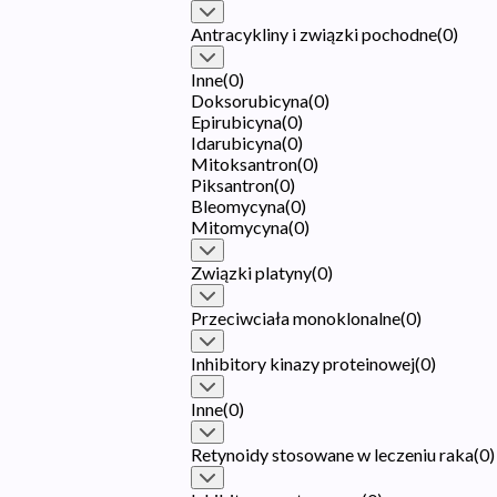
Antracykliny i związki pochodne
(
0
)
Inne
(
0
)
Doksorubicyna
(
0
)
Epirubicyna
(
0
)
Idarubicyna
(
0
)
Mitoksantron
(
0
)
Piksantron
(
0
)
Bleomycyna
(
0
)
Mitomycyna
(
0
)
Związki platyny
(
0
)
Przeciwciała monoklonalne
(
0
)
Inhibitory kinazy proteinowej
(
0
)
Inne
(
0
)
Retynoidy stosowane w leczeniu raka
(
0
)