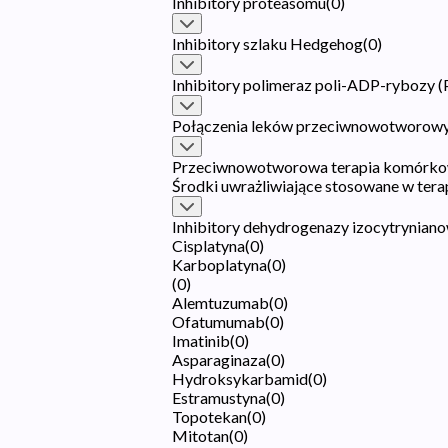
Inhibitory proteasomu
(
0
)
Inhibitory szlaku Hedgehog
(
0
)
Inhibitory polimeraz poli-ADP-rybozy 
Połączenia leków przeciwnowotworow
Przeciwnowotworowa terapia komórko
Środki uwrażliwiające stosowane w tera
Inhibitory dehydrogenazy izocytryniano
Cisplatyna
(
0
)
Karboplatyna
(
0
)
(
0
)
Alemtuzumab
(
0
)
Ofatumumab
(
0
)
Imatinib
(
0
)
Asparaginaza
(
0
)
Hydroksykarbamid
(
0
)
Estramustyna
(
0
)
Topotekan
(
0
)
Mitotan
(
0
)