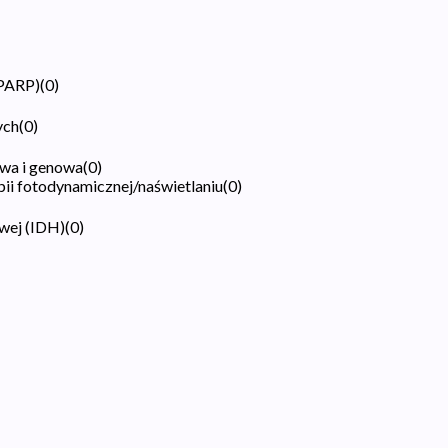
(PARP)
(
0
)
ych
(
0
)
wa i genowa
(
0
)
pii fotodynamicznej/naświetlaniu
(
0
)
wej (IDH)
(
0
)