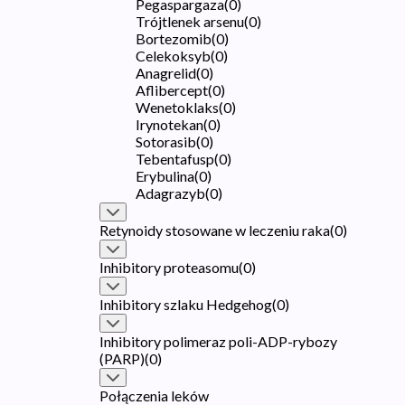
Pegaspargaza
(
0
)
Trójtlenek arsenu
(
0
)
Bortezomib
(
0
)
Celekoksyb
(
0
)
Anagrelid
(
0
)
Aflibercept
(
0
)
Wenetoklaks
(
0
)
Irynotekan
(
0
)
Sotorasib
(
0
)
Tebentafusp
(
0
)
Erybulina
(
0
)
Adagrazyb
(
0
)
Retynoidy stosowane w leczeniu raka
(
0
)
Inhibitory proteasomu
(
0
)
Inhibitory szlaku Hedgehog
(
0
)
Inhibitory polimeraz poli-ADP-rybozy
(PARP)
(
0
)
Połączenia leków