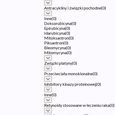
Antracykliny i związki pochodne
(
0
)
Inne
(
0
)
Doksorubicyna
(
0
)
Epirubicyna
(
0
)
Idarubicyna
(
0
)
Mitoksantron
(
0
)
Piksantron
(
0
)
Bleomycyna
(
0
)
Mitomycyna
(
0
)
Związki platyny
(
0
)
Przeciwciała monoklonalne
(
0
)
Inhibitory kinazy proteinowej
(
0
)
Inne
(
0
)
Retynoidy stosowane w leczeniu raka
(
0
)