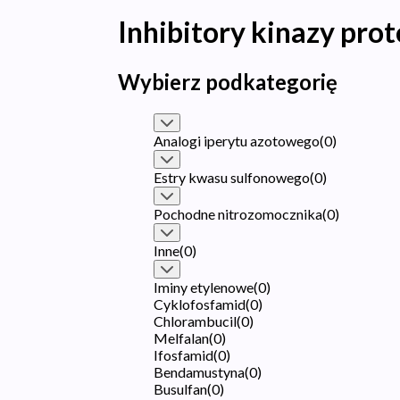
Inhibitory kinazy pro
Wybierz podkategorię
Analogi iperytu azotowego
(
0
)
Estry kwasu sulfonowego
(
0
)
Pochodne nitrozomocznika
(
0
)
Inne
(
0
)
Iminy etylenowe
(
0
)
Cyklofosfamid
(
0
)
Chlorambucil
(
0
)
Melfalan
(
0
)
Ifosfamid
(
0
)
Bendamustyna
(
0
)
Busulfan
(
0
)