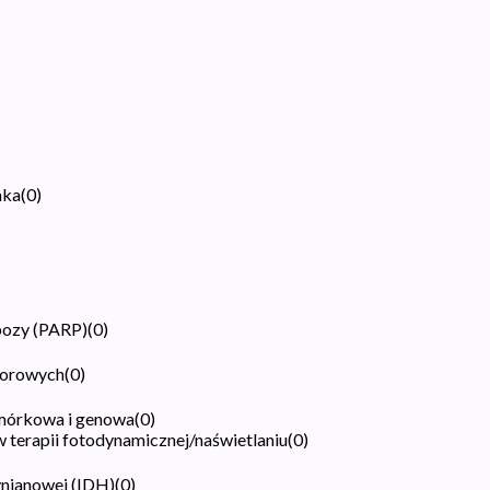
aka
(
0
)
bozy (PARP)
(
0
)
worowych
(
0
)
mórkowa i genowa
(
0
)
 terapii fotodynamicznej/naświetlaniu
(
0
)
ynianowej (IDH)
(
0
)