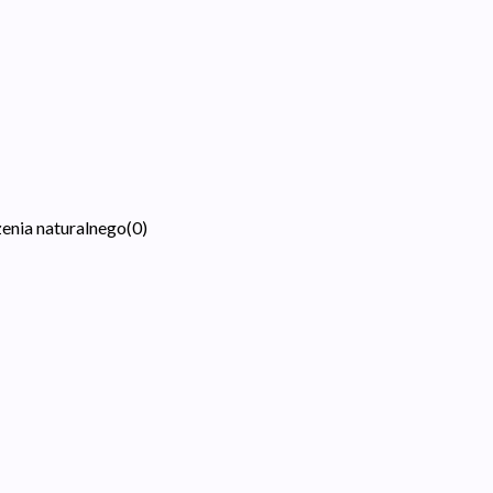
zenia naturalnego
(
0
)