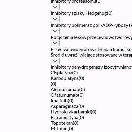
Inhibitory proteasomu
(
0
)
Inhibitory szlaku Hedgehog
(
0
)
Inhibitory polimeraz poli-ADP-rybozy 
Połączenia leków przeciwnowotworow
Przeciwnowotworowa terapia komórko
Środki uwrażliwiające stosowane w tera
Inhibitory dehydrogenazy izocytryniano
Cisplatyna
(
0
)
Karboplatyna
(
0
)
(
0
)
Alemtuzumab
(
0
)
Ofatumumab
(
0
)
Imatinib
(
0
)
Asparaginaza
(
0
)
Hydroksykarbamid
(
0
)
Estramustyna
(
0
)
Topotekan
(
0
)
Mitotan
(
0
)