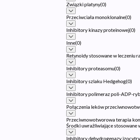
Związki platyny
(
0
)
Przeciwciała monoklonalne
(
0
)
Inhibitory kinazy proteinowej
(
0
)
Inne
(
0
)
Retynoidy stosowane w leczeniu r
Inhibitory proteasomu
(
0
)
Inhibitory szlaku Hedgehog
(
0
)
Inhibitory polimeraz poli-ADP-ry
Połączenia leków przeciwnowot
Przeciwnowotworowa terapia ko
Środki uwrażliwiające stosowane w
Inhibitory dehydrogenazy izocytr