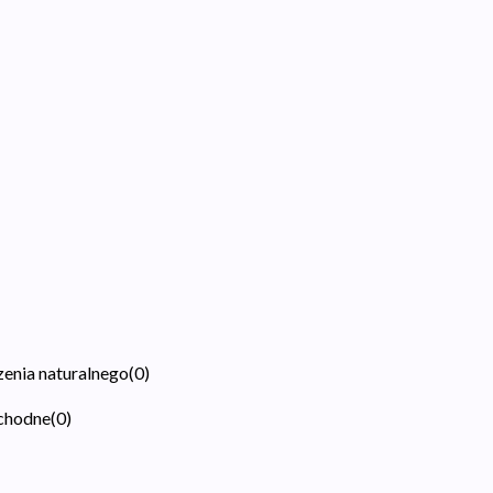
zenia naturalnego
(
0
)
ochodne
(
0
)