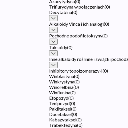
Azacytydyna
(
0
)
Triflurydyna w połączeniach
(
0
)
Decytabina
(
0
)
Alkaloidy Vinca i ich analogi
(
0
)
Pochodne podofilotoksyny
(
0
)
Taksoidy
(
0
)
Inne alkaloidy roślinne i związki pochod
Inhibitory topoizomerazy-I
(
0
)
Winblastyna
(
0
)
Winkrystyna
(
0
)
Winorelbina
(
0
)
Winflunina
(
0
)
Etopozyd
(
0
)
Tenipozyd
(
0
)
Paklitaksel
(
0
)
Docetaksel
(
0
)
Kabazytaksel
(
0
)
Trabektedyna
(
0
)