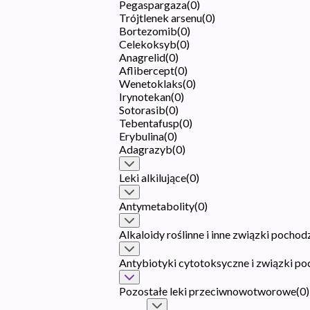
Pegaspargaza
(
0
)
Trójtlenek arsenu
(
0
)
Bortezomib
(
0
)
Celekoksyb
(
0
)
Anagrelid
(
0
)
Aflibercept
(
0
)
Wenetoklaks
(
0
)
Irynotekan
(
0
)
Sotorasib
(
0
)
Tebentafusp
(
0
)
Erybulina
(
0
)
Adagrazyb
(
0
)
Leki alkilujące
(
0
)
Antymetabolity
(
0
)
Alkaloidy roślinne i inne związki pochod
Antybiotyki cytotoksyczne i związki p
Pozostałe leki przeciwnowotworowe
(
0
)