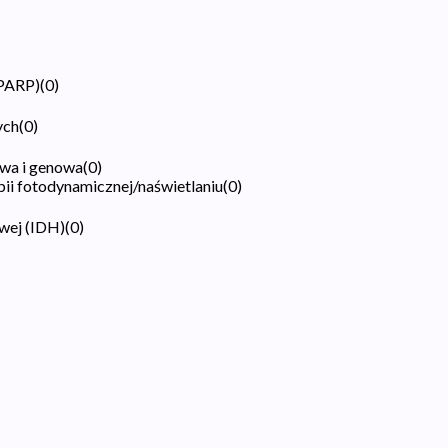
(PARP)
(
0
)
ych
(
0
)
wa i genowa
(
0
)
pii fotodynamicznej/naświetlaniu
(
0
)
wej (IDH)
(
0
)