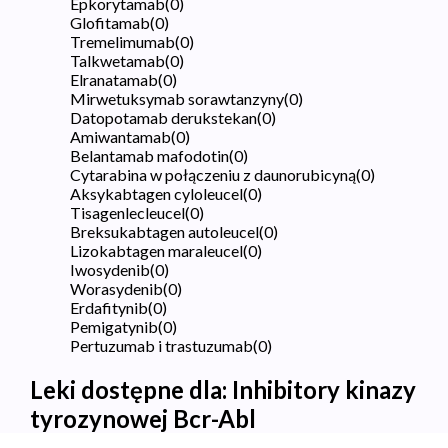
Epkorytamab
(
0
)
Glofitamab
(
0
)
Tremelimumab
(
0
)
Talkwetamab
(
0
)
Elranatamab
(
0
)
Mirwetuksymab sorawtanzyny
(
0
)
Datopotamab derukstekan
(
0
)
Amiwantamab
(
0
)
Belantamab mafodotin
(
0
)
Cytarabina w połączeniu z daunorubicyną
(
0
)
Aksykabtagen cyloleucel
(
0
)
Tisagenlecleucel
(
0
)
Breksukabtagen autoleucel
(
0
)
Lizokabtagen maraleucel
(
0
)
Iwosydenib
(
0
)
Worasydenib
(
0
)
Erdafitynib
(
0
)
Pemigatynib
(
0
)
Pertuzumab i trastuzumab
(
0
)
Leki dostępne dla:
Inhibitory kinazy
tyrozynowej Bcr-Abl