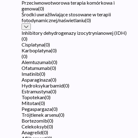
Przeciwnowotworowa terapia komórkowa i
genowa
(
0
)
Środki uwrażliwiające stosowane w terapii
fotodynamicznej/naświetlaniu
(
0
)
Inhibitory dehydrogenazy izocytrynianowej (IDH)
(
0
)
Cisplatyna
(
0
)
Karboplatyna
(
0
)
(
0
)
Alemtuzumab
(
0
)
Ofatumumab
(
0
)
Imatinib
(
0
)
Asparaginaza
(
0
)
Hydroksykarbamid
(
0
)
Estramustyna
(
0
)
Topotekan
(
0
)
Mitotan
(
0
)
Pegaspargaza
(
0
)
Trójtlenek arsenu
(
0
)
Bortezomib
(
0
)
Celekoksyb
(
0
)
Anagrelid
(
0
)