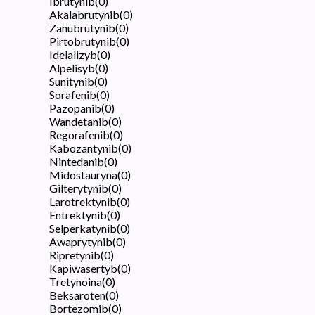
Ibrutynib
(
0
)
Akalabrutynib
(
0
)
Zanubrutynib
(
0
)
Pirtobrutynib
(
0
)
Idelalizyb
(
0
)
Alpelisyb
(
0
)
Sunitynib
(
0
)
Sorafenib
(
0
)
Pazopanib
(
0
)
Wandetanib
(
0
)
Regorafenib
(
0
)
Kabozantynib
(
0
)
Nintedanib
(
0
)
Midostauryna
(
0
)
Gilterytynib
(
0
)
Larotrektynib
(
0
)
Entrektynib
(
0
)
Selperkatynib
(
0
)
Awaprytynib
(
0
)
Ripretynib
(
0
)
Kapiwasertyb
(
0
)
Tretynoina
(
0
)
Beksaroten
(
0
)
Bortezomib
(
0
)