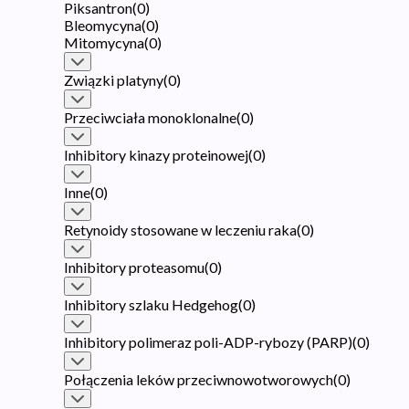
Piksantron
(
0
)
Bleomycyna
(
0
)
Mitomycyna
(
0
)
Związki platyny
(
0
)
Przeciwciała monoklonalne
(
0
)
Inhibitory kinazy proteinowej
(
0
)
Inne
(
0
)
Retynoidy stosowane w leczeniu raka
(
0
)
Inhibitory proteasomu
(
0
)
Inhibitory szlaku Hedgehog
(
0
)
Inhibitory polimeraz poli-ADP-rybozy (PARP)
(
0
)
Połączenia leków przeciwnowotworowych
(
0
)