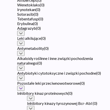
Aflibercept
(
0
)
Wenetoklaks
(
0
)
Irynotekan
(
0
)
Sotorasib
(
0
)
Tebentafusp
(
0
)
Erybulina
(
0
)
Adagrazyb
(
0
)
Leki alkilujące
(
0
)
Antymetabolity
(
0
)
Alkaloidy roślinne i inne związki pochodzenia
naturalnego
(
0
)
Antybiotyki cytotoksyczne i związki pochodne
(
0
)
Pozostałe leki przeciwnowotworowe
(
0
)
Inhibitory kinaz proteinowych
(
0
)
Inhibitory kinazy tyrozynowej Bcr-Abl
(
0
)