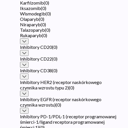
Karfilzomib
(
0
)
Iksazomib
(
0
)
Wismodegib
(
0
)
Olaparyb
(
0
)
Niraparyb
(
0
)
Talazoparyb
(
0
)
Rukaparyb
(
0
)
Inhibitory CD20
(
0
)
Inhibitory CD22
(
0
)
Inhibitory CD38
(
0
)
Inhibitory HER2 (receptor naskórkowego
czynnika wzrostu typu 2)
(
0
)
Inhibitory EGFR (receptor naskórkowego
czynnika wzrostu)
(
0
)
Inhibitory PD-1/PDL-1 (receptor programowanej
śmierci-1/ligand receptora programowanej
śmierci 1)
(
0
)