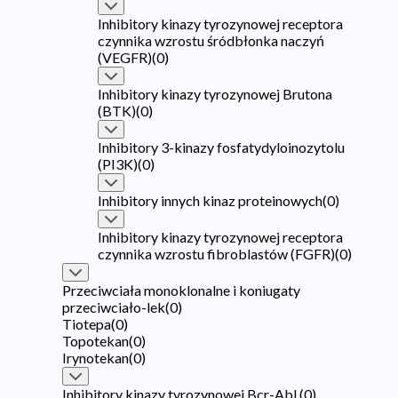
Inhibitory kinazy tyrozynowej receptora
czynnika wzrostu śródbłonka naczyń
(VEGFR)
(
0
)
Inhibitory kinazy tyrozynowej Brutona
(BTK)
(
0
)
Inhibitory 3-kinazy fosfatydyloinozytolu
(PI3K)
(
0
)
Inhibitory innych kinaz proteinowych
(
0
)
Inhibitory kinazy tyrozynowej receptora
czynnika wzrostu fibroblastów (FGFR)
(
0
)
Przeciwciała monoklonalne i koniugaty
przeciwciało-lek
(
0
)
Tiotepa
(
0
)
Topotekan
(
0
)
Irynotekan
(
0
)
Inhibitory kinazy tyrozynowej Bcr-Abl
(
0
)