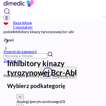
Baza lekow
Cytostatyki
polski
Inhibitory kinazy tyrozynowej bcr abl
Zmień
Powrót do kategorii
Zaloguj się
Inhibitory kinazy
tyrozynowej Bcr-Abl
Potrzebujesz pomocy?
Rozpocznij chat
Wybierz podkategorię
Analogi iperytu azotowego
(
0
)