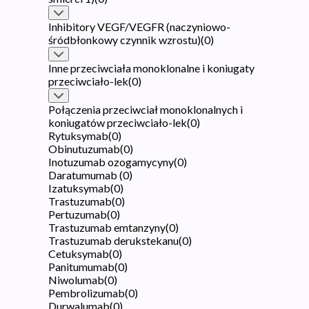
Inhibitory VEGF/VEGFR (naczyniowo-
śródbłonkowy czynnik wzrostu)
(
0
)
Inne przeciwciała monoklonalne i koniugaty
przeciwciało-lek
(
0
)
Połączenia przeciwciał monoklonalnych i
koniugatów przeciwciało-lek
(
0
)
Rytuksymab
(
0
)
Obinutuzumab
(
0
)
Inotuzumab ozogamycyny
(
0
)
Daratumumab
(
0
)
Izatuksymab
(
0
)
Trastuzumab
(
0
)
Pertuzumab
(
0
)
Trastuzumab emtanzyny
(
0
)
Trastuzumab derukstekanu
(
0
)
Cetuksymab
(
0
)
Panitumumab
(
0
)
Niwolumab
(
0
)
Pembrolizumab
(
0
)
Durwalumab
(
0
)