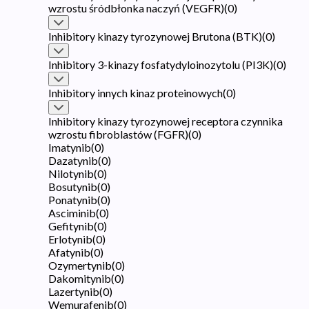
wzrostu śródbłonka naczyń (VEGFR)
(
0
)
Inhibitory kinazy tyrozynowej Brutona (BTK)
(
0
)
Inhibitory 3-kinazy fosfatydyloinozytolu (PI3K)
(
0
)
Inhibitory innych kinaz proteinowych
(
0
)
Inhibitory kinazy tyrozynowej receptora czynnika
wzrostu fibroblastów (FGFR)
(
0
)
Imatynib
(
0
)
Dazatynib
(
0
)
Nilotynib
(
0
)
Bosutynib
(
0
)
Ponatynib
(
0
)
Asciminib
(
0
)
Gefitynib
(
0
)
Erlotynib
(
0
)
Afatynib
(
0
)
Ozymertynib
(
0
)
Dakomitynib
(
0
)
Lazertynib
(
0
)
Wemurafenib
(
0
)