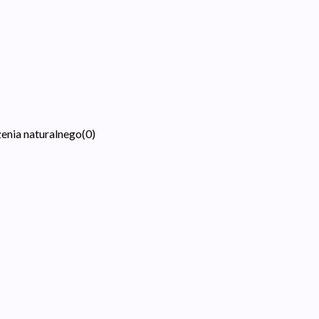
zenia naturalnego
(
0
)