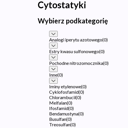
Cytostatyki
Wybierz podkategorię
Analogi iperytu azotowego
(
0
)
Estry kwasu sulfonowego
(
0
)
Pochodne nitrozomocznika
(
0
)
Inne
(
0
)
Iminy etylenowe
(
0
)
Cyklofosfamid
(
0
)
Chlorambucil
(
0
)
Melfalan
(
0
)
Ifosfamid
(
0
)
Bendamustyna
(
0
)
Busulfan
(
0
)
Treosulfan
(
0
)