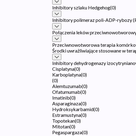
Inhibitory szlaku Hedgehog
(
0
)
Inhibitory polimeraz poli-ADP-rybozy 
Połączenia leków przeciwnowotworow
Przeciwnowotworowa terapia komórko
Środki uwrażliwiające stosowane w tera
Inhibitory dehydrogenazy izocytryniano
Cisplatyna
(
0
)
Karboplatyna
(
0
)
(
0
)
Alemtuzumab
(
0
)
Ofatumumab
(
0
)
Imatinib
(
0
)
Asparaginaza
(
0
)
Hydroksykarbamid
(
0
)
Estramustyna
(
0
)
Topotekan
(
0
)
Mitotan
(
0
)
Pegaspargaza
(
0
)