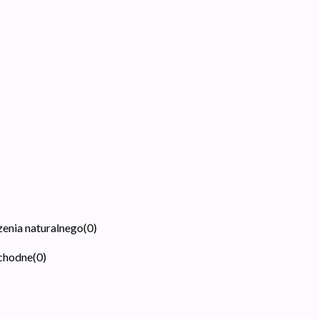
zenia naturalnego
(
0
)
ochodne
(
0
)