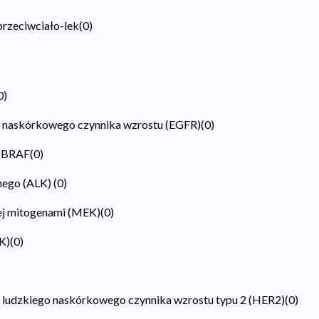
przeciwciało-lek
(
0
)
0
)
ra naskórkowego czynnika wzrostu (EGFR)
(
0
)
j BRAF
(
0
)
znego (ALK)
(
0
)
ej mitogenami (MEK)
(
0
)
DK)
(
0
)
ra ludzkiego naskórkowego czynnika wzrostu typu 2 (HER2)
(
0
)