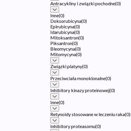
Antracykliny i związki pochodne
(
0
)
Inne
(
0
)
Doksorubicyna
(
0
)
Epirubicyna
(
0
)
Idarubicyna
(
0
)
Mitoksantron
(
0
)
Piksantron
(
0
)
Bleomycyna
(
0
)
Mitomycyna
(
0
)
Związki platyny
(
0
)
Przeciwciała monoklonalne
(
0
)
Inhibitory kinazy proteinowej
(
0
)
Inne
(
0
)
Retynoidy stosowane w leczeniu raka
(
0
)
Inhibitory proteasomu
(
0
)