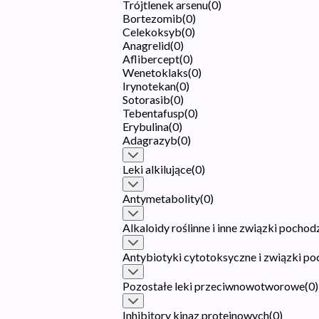
Trójtlenek arsenu
(
0
)
Bortezomib
(
0
)
Celekoksyb
(
0
)
Anagrelid
(
0
)
Aflibercept
(
0
)
Wenetoklaks
(
0
)
Irynotekan
(
0
)
Sotorasib
(
0
)
Tebentafusp
(
0
)
Erybulina
(
0
)
Adagrazyb
(
0
)
Leki alkilujące
(
0
)
Antymetabolity
(
0
)
Alkaloidy roślinne i inne związki pochod
Antybiotyki cytotoksyczne i związki p
Pozostałe leki przeciwnowotworowe
(
0
)
Inhibitory kinaz proteinowych
(
0
)