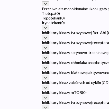
Przeciwciała monoklonalne i koniugaty 
Tiotepa
(
0
)
Topotekan
(
0
)
Irynotekan
(
0
)
Inhibitory kinazy tyrozynowej Bcr-Abl
(
Inhibitory kinazy tyrozynowej recepto
Inhibitory kinazy serynowo-treoninowe
Inhibitory kinazy chłoniaka anaplastyc
Inhibitory kinazy białkowej aktywowan
Inhibitory kinaz zależnych od cyklin (C
Inhibitory kinazy mTOR
(
0
)
Inhibitory kinazy tyrozynowej recepto