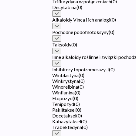
Triflurydyna w połączeniach
(
0
)
Decytabina
(
0
)
Alkaloidy Vinca i ich analogi
(
0
)
Pochodne podofilotoksyny
(
0
)
Taksoidy
(
0
)
Inne alkaloidy roślinne i związki pochod
Inhibitory topoizomerazy-I
(
0
)
Winblastyna
(
0
)
Winkrystyna
(
0
)
Winorelbina
(
0
)
Winflunina
(
0
)
Etopozyd
(
0
)
Tenipozyd
(
0
)
Paklitaksel
(
0
)
Docetaksel
(
0
)
Kabazytaksel
(
0
)
Trabektedyna
(
0
)