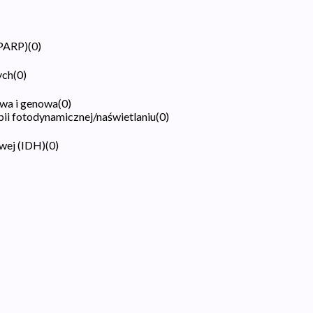
(PARP)
(
0
)
ych
(
0
)
wa i genowa
(
0
)
pii fotodynamicznej/naświetlaniu
(
0
)
wej (IDH)
(
0
)