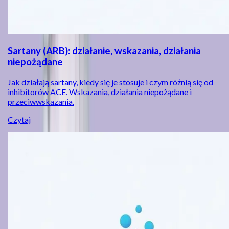
Sartany (ARB): działanie, wskazania, działania
niepożądane
Jak działają sartany, kiedy się je stosuje i czym różnią się od
inhibitorów ACE. Wskazania, działania niepożądane i
przeciwwskazania.
Czytaj