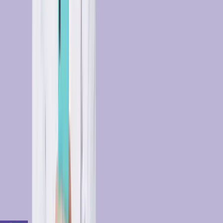
Opinie naszych pacjentów
czytaj więcej
Posłuchaj naszego podcastu
Medycyna podana w lekkostrawny sposób
Idź do podcastu
Zobacz wszystkie odcinki