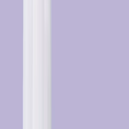
Zdrowotna) - bez wychodzenia z domu, z dostępem do e-
recepty, e-zwolnienia i e-skierowania.
Specjaliści dostępni online
W Dimedic teleporadę przeprowadzą m.in.:
-
Konsultacje Medyczne
Najważniejsze Linki