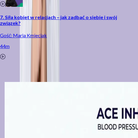
7. Siła kobiet w relacjach – jak zadbać o siebie i swój
związek?
Gość: Maria Kmieciak
44m
Czytaj więcej na blogu