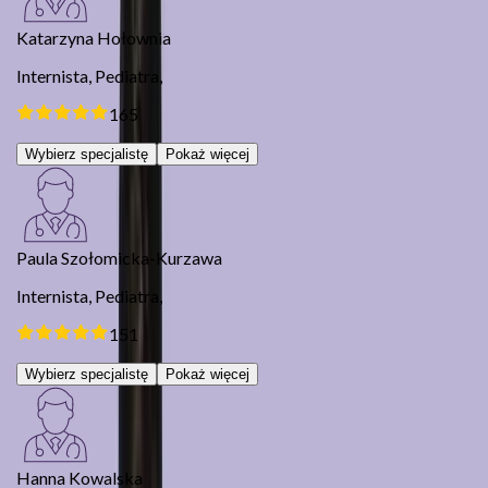
Katarzyna Hołownia
Internista,
Pediatra,
165
Wybierz specjalistę
Pokaż więcej
Paula Szołomicka-Kurzawa
Internista,
Pediatra,
151
Wybierz specjalistę
Pokaż więcej
Hanna Kowalska