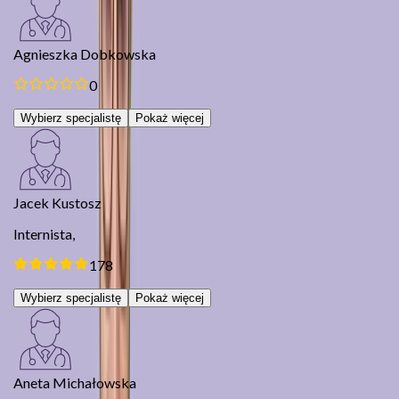
Agnieszka Dobkowska
0
Wybierz specjalistę
Pokaż więcej
Jacek Kustosz
Internista,
178
Wybierz specjalistę
Pokaż więcej
Aneta Michałowska