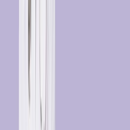
Nie mogę znaleźć leku, który zażywam, na stronie Dimedic. Czy to
oznacza, że lekarz mi go nie przepisze?
Nie mam numeru PESEL – czy mogę skorzystać z Dimedic?
Czy muszę mieć aktywne konto pacjenta IKP aby otrzymać receptę w
Dimedic.eu?
W jakich godzinach pracują lekarze Dimedic?
Czy po konsultacji z lekarzem w Dimedic mogę otrzymać zwolnienie (tzw.
L4)?
Pobierz naszą aplikację
Miej swoją Przychodnię zawsze w kieszeni!