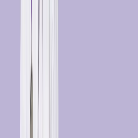
Sprawdź o co najczęściej pytają nasi pacjenci
Czy lekarz zadzwoni do mnie jeśli chcę przedłużyć receptę?
Kiedy otrzymam receptę?
Czy muszę każdorazowo wypełniać formularz, nawet gdy ponownie
zamawiam ten sam lek?
Czy mogę anulować opłaconą konsultację medyczną?
Czy moje dane, które podaję w czasie konsultacji w Dimedic, są
bezpieczne?
Jak złożyć reklamację?