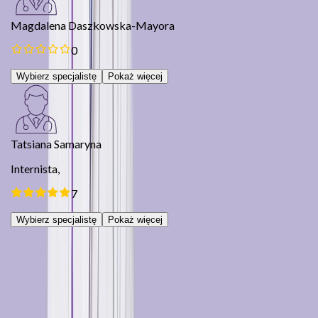
Magdalena Daszkowska-Mayora
0
Wybierz specjalistę
Pokaż więcej
Tatsiana Samaryna
Internista,
7
Wybierz specjalistę
Pokaż więcej
Next slide
Previous slide
Pytania i odpowiedzi