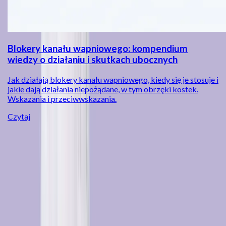
Blokery kanału wapniowego: kompendium
wiedzy o działaniu i skutkach ubocznych
Jak działają blokery kanału wapniowego, kiedy się je stosuje i
jakie dają działania niepożądane, w tym obrzęki kostek.
Wskazania i przeciwwskazania.
Czytaj
Lekarz online - teleporada w przychodni
Dimedic
Dimedic to przychodnia online działająca 7 dni w tygodniu,
gdzie lekarz online przyjmuje zarówno w formie teleporady
telefonicznej, jak i wideokonsultacji. Oferujemy konsultacje
prywatne oraz opiekę w ramach NFZ (Podstawowa Opieka