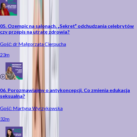
05. Ozempic na salonach. „Sekret” odchudzania celebrytów
czy przepis na utratę zdrowia?
Gość: dr Małgorzata Cierpucha
23m
06. Porozmawiajmy o antykoncepcji. Co zmienia edukacja
seksualna?
Gość: Martyna Wyrzykowska
32m