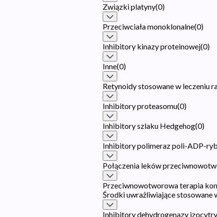
Związki platyny
(
0
)
Przeciwciała monoklonalne
(
0
)
Inhibitory kinazy proteinowej
(
0
)
Inne
(
0
)
Retynoidy stosowane w leczeniu r
Inhibitory proteasomu
(
0
)
Inhibitory szlaku Hedgehog
(
0
)
Inhibitory polimeraz poli-ADP-ry
Połączenia leków przeciwnowot
Przeciwnowotworowa terapia ko
Środki uwrażliwiające stosowane w
Inhibitory dehydrogenazy izocytr