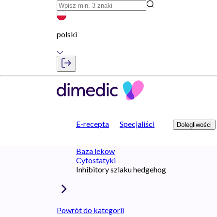
polski
E-recepta
Specjaliści
Dolegliwości
Baza lekow
Cytostatyki
Inhibitory szlaku hedgehog
Powrót do kategorii