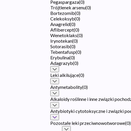
Pegaspargaza
(
0
)
Trójtlenek arsenu
(
0
)
Bortezomib
(
0
)
Celekoksyb
(
0
)
Anagrelid
(
0
)
Aflibercept
(
0
)
Wenetoklaks
(
0
)
Irynotekan
(
0
)
Sotorasib
(
0
)
Tebentafusp
(
0
)
Erybulina
(
0
)
Adagrazyb
(
0
)
Leki alkilujące
(
0
)
Antymetabolity
(
0
)
Alkaloidy roślinne i inne związki pochod
Antybiotyki cytotoksyczne i związki p
Pozostałe leki przeciwnowotworowe
(
0
)