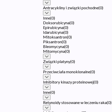
Antracykliny i związki pochodne
(
0
)
Inne
(
0
)
Doksorubicyna
(
0
)
Epirubicyna
(
0
)
Idarubicyna
(
0
)
Mitoksantron
(
0
)
Piksantron
(
0
)
Bleomycyna
(
0
)
Mitomycyna
(
0
)
Związki platyny
(
0
)
Przeciwciała monoklonalne
(
0
)
Inhibitory kinazy proteinowej
(
0
)
Inne
(
0
)
Retynoidy stosowane w leczeniu raka
(
0
)