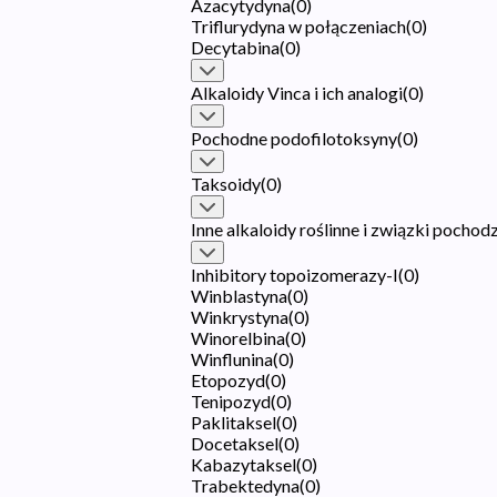
Azacytydyna
(
0
)
Triflurydyna w połączeniach
(
0
)
Decytabina
(
0
)
Alkaloidy Vinca i ich analogi
(
0
)
Pochodne podofilotoksyny
(
0
)
Taksoidy
(
0
)
Inne alkaloidy roślinne i związki pochod
Inhibitory topoizomerazy-I
(
0
)
Winblastyna
(
0
)
Winkrystyna
(
0
)
Winorelbina
(
0
)
Winflunina
(
0
)
Etopozyd
(
0
)
Tenipozyd
(
0
)
Paklitaksel
(
0
)
Docetaksel
(
0
)
Kabazytaksel
(
0
)
Trabektedyna
(
0
)