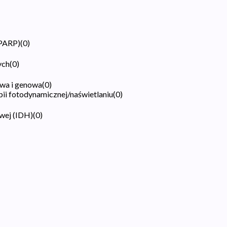
(PARP)
(
0
)
ych
(
0
)
wa i genowa
(
0
)
pii fotodynamicznej/naświetlaniu
(
0
)
wej (IDH)
(
0
)