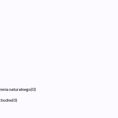
zenia naturalnego
(
0
)
ochodne
(
0
)