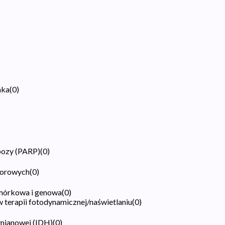
aka
(
0
)
bozy (PARP)
(
0
)
worowych
(
0
)
mórkowa i genowa
(
0
)
 terapii fotodynamicznej/naświetlaniu
(
0
)
ynianowej (IDH)
(
0
)