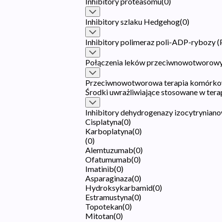
Inhibitory proteasomu
(
0
)
Inhibitory szlaku Hedgehog
(
0
)
Inhibitory polimeraz poli-ADP-rybozy 
Połączenia leków przeciwnowotworow
Przeciwnowotworowa terapia komórko
Środki uwrażliwiające stosowane w tera
Inhibitory dehydrogenazy izocytryniano
Cisplatyna
(
0
)
Karboplatyna
(
0
)
(
0
)
Alemtuzumab
(
0
)
Ofatumumab
(
0
)
Imatinib
(
0
)
Asparaginaza
(
0
)
Hydroksykarbamid
(
0
)
Estramustyna
(
0
)
Topotekan
(
0
)
Mitotan
(
0
)