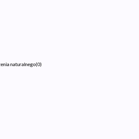
zenia naturalnego
(
0
)