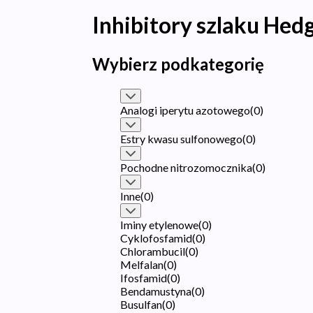
Inhibitory szlaku Hed
Wybierz podkategorię
Analogi iperytu azotowego
(
0
)
Estry kwasu sulfonowego
(
0
)
Pochodne nitrozomocznika
(
0
)
Inne
(
0
)
Iminy etylenowe
(
0
)
Cyklofosfamid
(
0
)
Chlorambucil
(
0
)
Melfalan
(
0
)
Ifosfamid
(
0
)
Bendamustyna
(
0
)
Busulfan
(
0
)