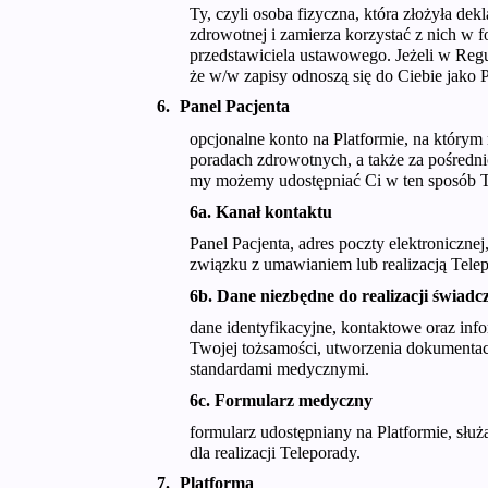
Ty, czyli osoba fizyczna, która złożyła d
zdrowotnej i zamierza korzystać z nich w f
przedstawiciela ustawowego. Jeżeli w Regu
że w/w zapisy odnoszą się do Ciebie jako P
Panel Pacjenta
opcjonalne konto na Platformie, na który
poradach zdrowotnych, a także za pośredn
my możemy udostępniać Ci w ten sposób 
6a. Kanał kontaktu
Panel Pacjenta, adres poczty elektroniczne
związku z umawianiem lub realizacją Telep
6b. Dane niezbędne do realizacji świadc
dane identyfikacyjne, kontaktowe oraz in
Twojej tożsamości, utworzenia dokumentacj
standardami medycznymi.
6c. Formularz medyczny
formularz udostępniany na Platformie, słu
dla realizacji Teleporady.
Platforma