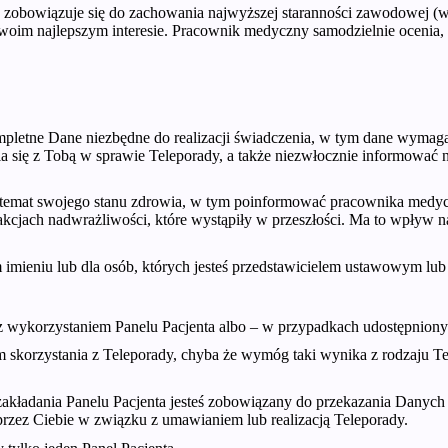
obowiązuje się do zachowania najwyższej staranności zawodowej (w 
woim najlepszym interesie. Pracownik medyczny samodzielnie ocenia, c
pletne Dane niezbędne do realizacji świadczenia, w tym dane wymaga
 się z Tobą w sprawie Teleporady, a także niezwłocznie informować n
temat swojego stanu zdrowia, w tym poinformować pracownika medyc
akcjach nadwrażliwości, które wystąpiły w przeszłości. Ma to wpływ n
 imieniu lub dla osób, których jesteś przedstawicielem ustawowym lu
 wykorzystaniem Panelu Pacjenta albo – w przypadkach udostępnionych
m skorzystania z Teleporady, chyba że wymóg taki wynika z rodzaju Te
akładania Panelu Pacjenta jesteś zobowiązany do przekazania Danych 
rzez Ciebie w związku z umawianiem lub realizacją Teleporady.