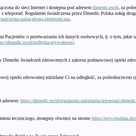
ączona do sieci Internet i dostępna pod adresem
dimedic.eu/pl
, za poś
 z teleporad. Regulamin świadczenia przez Dimedic Polska usług drogą
wiadczenia-uslug-droga-elektroniczna
.
Pacjentów o przetwarzaniu ich danych osobowych, tj. o tym, jakie są
ps://dimedic.eu/pl/polityka-prywatnosci
.
cy w Dimedic świadczeń zdrowotnych z zakresu podstawowej opieki zdro
ej opieki zdrowotnej udzielane Ci na odległość, za pośrednictwem 
d adresem:
https://dimedic.eu/pl/regulamin-udzielania-teleporad-dimedic
miotu leczniczego, dostępny również na stronie
https://przychodnia.di