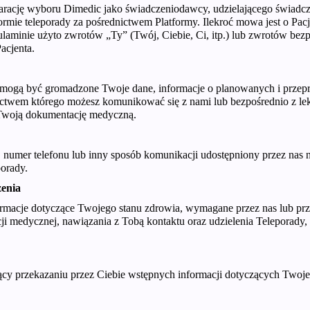
eklarację wyboru Dimedic jako świadczeniodawcy, udzielającego świad
ormie teleporady za pośrednictwem Platformy. Ilekroć mowa jest o Pacj
laminie użyto zwrotów „Ty” (Twój, Ciebie, Ci, itp.) lub zwrotów bezp
acjenta.
m mogą być gromadzone Twoje dane, informacje o planowanych i przep
ictwem którego możesz komunikować się z nami lub bezpośrednio z l
Twoją dokumentację medyczną.
j, numer telefonu lub inny sposób komunikacji udostępniony przez nas
orady.
zenia
formacje dotyczące Twojego stanu zdrowia, wymagane przez nas lub p
i medycznej, nawiązania z Tobą kontaktu oraz udzielenia Teleporady,
żący przekazaniu przez Ciebie wstępnych informacji dotyczących Twojeg