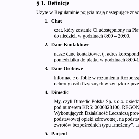
§ 1. Definicje
Użyte w Regulaminie pojęcia mają następujące znac
Chat
czat, który zostanie Ci udostępniony na P
do niedzieli w godzinach 8:00 – 20:00.
Dane Kontaktowe
nasze dane kontaktowe, tj. adres korespon
poniedziałku do piątku w godzinach 8:00-1
Dane Osobowe
informacje o Tobie w rozumieniu Rozporzą
ochrony osób fizycznych w związku z prz
Dimedic
My, czyli Dimedic Polska Sp. z o.o. z sie
pod numerem KRS: 0000828100, REGON: 3
Wykonujących Działalność Leczniczą prow
podstawowej opieki zdrowotnej, na podst
zwrotów bezpośrednich typu „możemy”, „sp
Pacjent