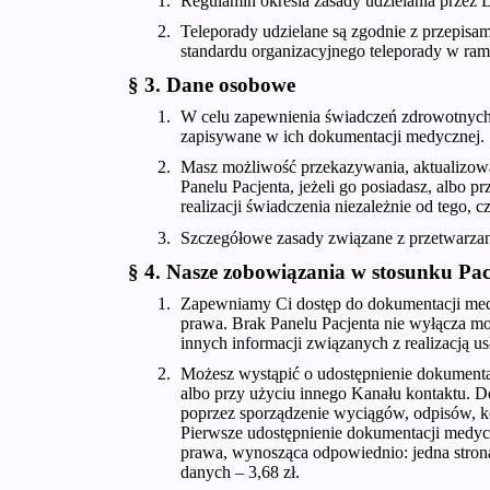
Regulamin określa zasady udzielania przez 
Teleporady udzielane są zgodnie z przepisa
standardu organizacyjnego teleporady w ra
§ 3. Dane osobowe
W celu zapewnienia świadczeń zdrowotnych
zapisywane w ich dokumentacji medycznej.
Masz możliwość przekazywania, aktualizow
Panelu Pacjenta, jeżeli go posiadasz, albo
realizacji świadczenia niezależnie od tego, 
Szczegółowe zasady związane z przetwarzan
§ 4. Nasze zobowiązania w stosunku Pac
Zapewniamy Ci dostęp do dokumentacji med
prawa. Brak Panelu Pacjenta nie wyłącza mo
innych informacji związanych z realizacją us
Możesz wystąpić o udostępnienie dokumentac
albo przy użyciu innego Kanału kontaktu. 
poprzez sporządzenie wyciągów, odpisów, k
Pierwsze udostępnienie dokumentacji medyczn
prawa, wynosząca odpowiednio: jedna strona
danych – 3,68 zł.