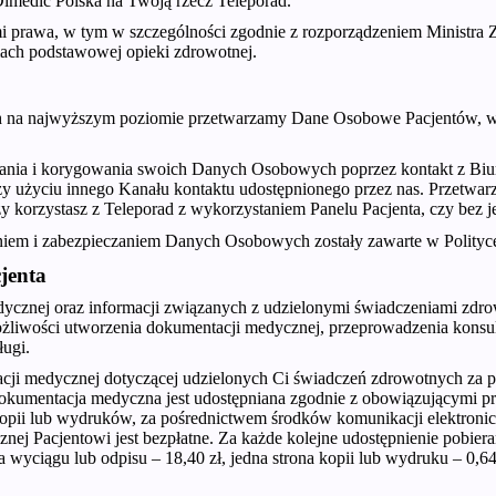
Dimedic Polska na Twoją rzecz Teleporad.
mi prawa, w tym w szczególności zgodnie z rozporządzeniem Ministra Z
mach podstawowej opieki zdrowotnej.
 na najwyższym poziomie przetwarzamy Dane Osobowe Pacjentów, w 
ania i korygowania swoich Danych Osobowych poprzez kontakt z Biu
 przy użyciu innego Kanału kontaktu udostępnionego przez nas. Prze
czy korzystasz z Teleporad z wykorzystaniem Panelu Pacjenta, czy bez j
iem i zabezpieczaniem Danych Osobowych zostały zawarte w Polityc
jenta
ycznej oraz informacji związanych z udzielonymi świadczeniami zdr
żliwości utworzenia dokumentacji medycznej, przeprowadzenia konsul
ługi.
ji medycznej dotyczącej udzielonych Ci świadczeń zdrowotnych za po
Dokumentacja medyczna jest udostępniana zgodnie z obowiązującymi pr
opii lub wydruków, za pośrednictwem środków komunikacji elektronic
ej Pacjentowi jest bezpłatne. Za każde kolejne udostępnienie pobiera
 wyciągu lub odpisu – 18,40 zł, jedna strona kopii lub wydruku – 0,6