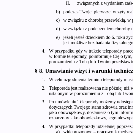
związanych z wydaniem zaśw
podczas Twojej pierwszej wizyty re
w związku z chorobą przewlekłą, w p
w związku z podejrzeniem choroby
jeżeli jesteś dzieckiem do 6. roku ż
jest możliwe bez badania fizykalnego
W przypadku gdy w trakcie teleporady praco
w formie teleporady, poinformuje Cię o tym,
porozumieniu z Tobą lub Twoim przedstaw
§ 8. Umawianie wizyt i warunki technic
W celu uzgodnienia terminu teleporady mus
Teleporada jest realizowana nie później ni
ustalonym w porozumieniu z Tobą lub Two
Po umówieniu Teleporady możemy udostępni
dotyczących Twojego stanu zdrowia oraz inny
jako obowiązkowy, dostaniesz o tym informa
oznaczony jako obowiązkowy, jego niewypełn
W przypadku teleporady udzielanej poprzez:
wideorozmowę – pracownik medyczny 