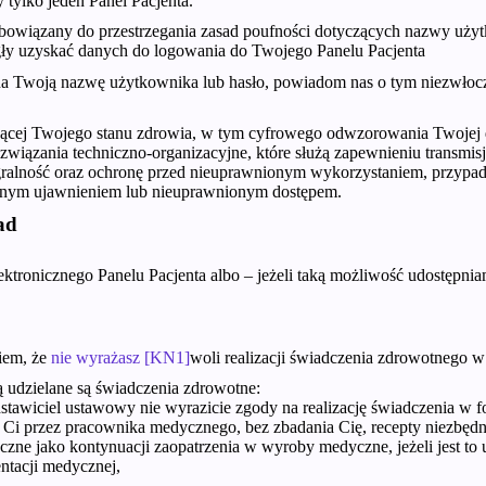
 tylko jeden Panel Pacjenta.
 zobowiązany do przestrzegania zasad poufności dotyczących nazwy uży
ogły uzyskać danych do logowania do Twojego Panelu Pacjenta
 zna Twoją nazwę użytkownika lub hasło, powiadom nas o tym niezwłocz
czącej Twojego stanu zdrowia, w tym cyfrowego odwzorowania Twojej
związania techniczno-organizacyjne, które służą zapewnieniu transmis
tegralność oraz ochronę przed nieuprawnionym wykorzystaniem, przy
onym ujawnieniem lub nieuprawnionym dostępem.
ad
tronicznego Panelu Pacjenta albo – jeżeli taką możliwość udostępnia
iem, że
nie wyrażasz
[KN1]
woli realizacji świadczenia zdrowotnego w 
 udzielane są świadczenia zdrowotne:
tawiciel ustawowy nie wyrazicie zgody na realizację świadczenia w f
Ci przez pracownika medycznego, bez zbadania Cię, recepty niezbędne
zne jako kontynuacji zaopatrzenia w wyroby medyczne, jeżeli jest t
tacji medycznej,