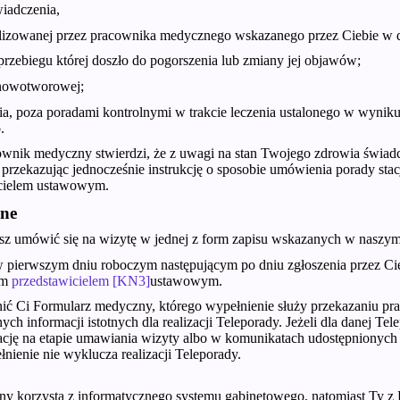
iadczenia,
alizowanej przez pracownika medycznego wskazanego przez Ciebie w d
rzebiegu której doszło do pogorszenia lub zmiany jej objawów;
 nowotworowej;
ycia, poza poradami kontrolnymi w trakcie leczenia ustalonego w wynik
.
wnik medyczny stwierdzi, że z uwagi na stan Twojego zdrowia świadc
 przekazując jednocześnie instrukcję o sposobie umówienia porady stac
icielem ustawowym.
zne
isz umówić się na wizytę w jednej z form zapisu wskazanych w naszy
ż w pierwszym dniu roboczym następującym po dniu zgłoszenia przez Ci
im
przedstawicielem
[KN3]
ustawowym.
ć Ci Formularz medyczny, którego wypełnienie służy przekazaniu p
ch informacji istotnych dla realizacji Teleporady. Jeżeli dla danej 
cję na etapie umawiania wizyty albo w komunikatach udostępnionych n
ienie nie wyklucza realizacji Teleporady.
korzysta z informatycznego systemu gabinetowego, natomiast Ty z P