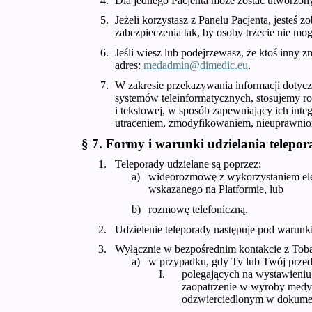
Dla jednego Pacjenta może zostać utworzony
Jeżeli korzystasz z Panelu Pacjenta, jesteś
zabezpieczenia tak, by osoby trzecie nie m
Jeśli wiesz lub podejrzewasz, że ktoś inny
adres:
medadmin@dimedic.eu
.
W zakresie przekazywania informacji doty
systemów teleinformatycznych, stosujemy ro
i tekstowej, w sposób zapewniający ich in
utraceniem, zmodyfikowaniem, nieuprawni
§ 7. Formy i warunki udzielania telepor
Teleporady udzielane są poprzez:
wideorozmowę z wykorzystaniem elek
wskazanego na Platformie, lub
rozmowę telefoniczną.
Udzielenie teleporady następuje pod warunk
Wyłącznie w bezpośrednim kontakcie z Tobą
w przypadku, gdy Ty lub Twój przeds
polegających na wystawieniu 
zaopatrzenie w wyroby medyc
odzwierciedlonym w dokumen