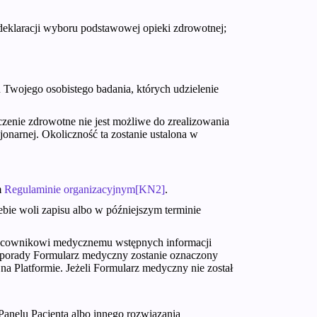
eklaracji wyboru podstawowej opieki zdrowotnej;
u Twojego osobistego badania, których udzielenie
zenie zdrowotne nie jest możliwe do zrealizowania
jonarnej. Okoliczność ta zostanie ustalona w
m
Regulaminie organizacyjnym
[KN2]
.
ebie woli zapisu albo w późniejszym terminie
racownikowi medycznemu wstępnych informacji
Teleporady Formularz medyczny zostanie oznaczony
a Platformie. Jeżeli Formularz medyczny nie został
anelu Pacjenta albo innego rozwiązania