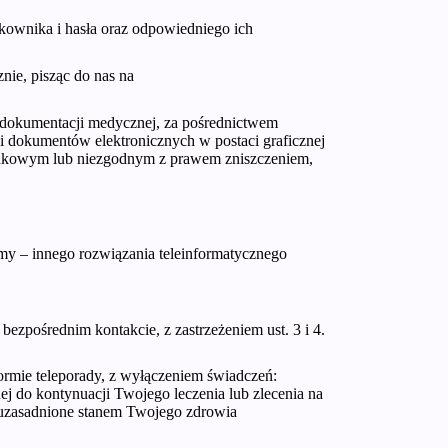
tkownika i hasła oraz odpowiedniego ich
nie, pisząc do nas na
 dokumentacji medycznej, za pośrednictwem
ji dokumentów elektronicznych w postaci graficznej
padkowym lub niezgodnym z prawem zniszczeniem,
my – innego rozwiązania teleinformatycznego
bezpośrednim kontakcie, z zastrzeżeniem ust. 3 i 4.
ormie teleporady, z wyłączeniem świadczeń:
j do kontynuacji Twojego leczenia lub zlecenia na
o uzasadnione stanem Twojego zdrowia