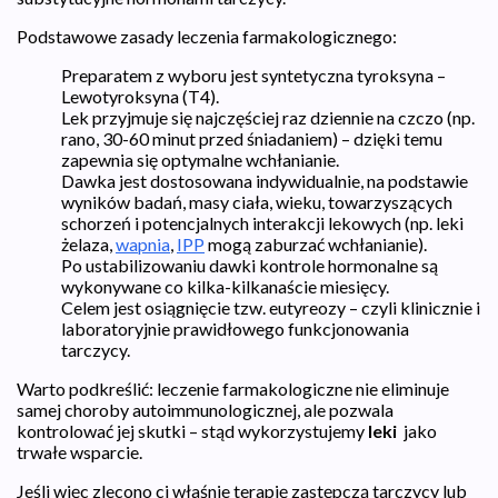
Podstawowe zasady leczenia farmakologicznego:
Preparatem z wyboru jest syntetyczna tyroksyna –
Lewotyroksyna (T4).
Lek przyjmuje się najczęściej raz dziennie na czczo (np.
rano, 30-60 minut przed śniadaniem) – dzięki temu
zapewnia się optymalne wchłanianie.
Dawka jest dostosowana indywidualnie, na podstawie
wyników badań, masy ciała, wieku, towarzyszących
schorzeń i potencjalnych interakcji lekowych (np. leki
żelaza,
wapnia
,
IPP
mogą zaburzać wchłanianie).
Po ustabilizowaniu dawki kontrole hormonalne są
wykonywane co kilka-kilkanaście miesięcy.
Celem jest osiągnięcie tzw. eutyreozy – czyli klinicznie i
laboratoryjnie prawidłowego funkcjonowania
tarczycy.
Warto podkreślić: leczenie farmakologiczne nie eliminuje
samej choroby autoimmunologicznej, ale pozwala
kontrolować jej skutki – stąd wykorzystujemy
leki
jako
trwałe wsparcie.
Jeśli więc zlecono ci właśnie terapię zastępczą tarczycy lub