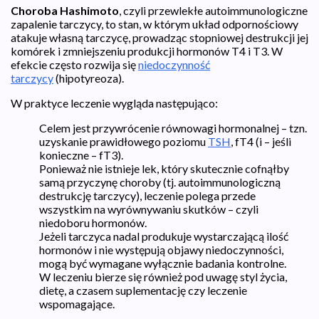
Choroba Hashimoto
, czyli przewlekłe autoimmunologiczne
zapalenie tarczycy, to stan, w którym układ odpornościowy
atakuje własną tarczycę, prowadząc stopniowej destrukcji jej
komórek i zmniejszeniu produkcji hormonów T4 i T3. W
efekcie często rozwija się
niedoczynność
tarczycy
(hipotyreoza).
W praktyce leczenie wygląda następująco:
Celem jest przywrócenie równowagi hormonalnej – tzn.
uzyskanie prawidłowego poziomu
TSH
, fT4 (i – jeśli
konieczne – fT3).
Ponieważ nie istnieje lek, który skutecznie cofnąłby
samą przyczynę choroby (tj. autoimmunologiczną
destrukcję tarczycy), leczenie polega przede
wszystkim na wyrównywaniu skutków – czyli
niedoboru hormonów.
Jeżeli tarczyca nadal produkuje wystarczającą ilość
hormonów i nie występują objawy niedoczynności,
mogą być wymagane wyłącznie badania kontrolne.
W leczeniu bierze się również pod uwagę styl życia,
dietę, a czasem suplementację czy leczenie
wspomagające.