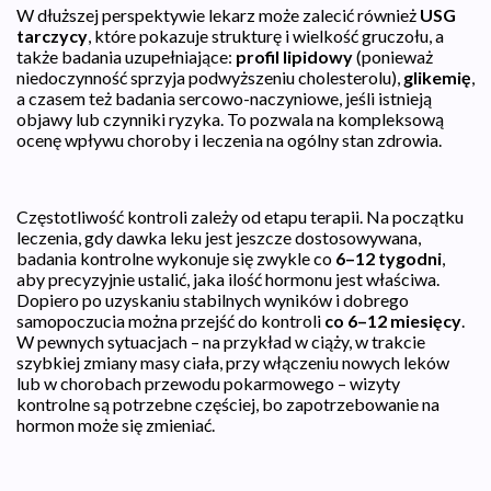
W dłuższej perspektywie lekarz może zalecić również
USG
tarczycy
, które pokazuje strukturę i wielkość gruczołu, a
także badania uzupełniające:
profil lipidowy
(ponieważ
niedoczynność sprzyja podwyższeniu cholesterolu),
glikemię
,
a czasem też badania sercowo-naczyniowe, jeśli istnieją
objawy lub czynniki ryzyka. To pozwala na kompleksową
ocenę wpływu choroby i leczenia na ogólny stan zdrowia.
Częstotliwość kontroli zależy od etapu terapii. Na początku
leczenia, gdy dawka leku jest jeszcze dostosowywana,
badania kontrolne wykonuje się zwykle co
6–12 tygodni
,
aby precyzyjnie ustalić, jaka ilość hormonu jest właściwa.
Dopiero po uzyskaniu stabilnych wyników i dobrego
samopoczucia można przejść do kontroli
co 6–12 miesięcy
.
W pewnych sytuacjach – na przykład w ciąży, w trakcie
szybkiej zmiany masy ciała, przy włączeniu nowych leków
lub w chorobach przewodu pokarmowego – wizyty
kontrolne są potrzebne częściej, bo zapotrzebowanie na
hormon może się zmieniać.