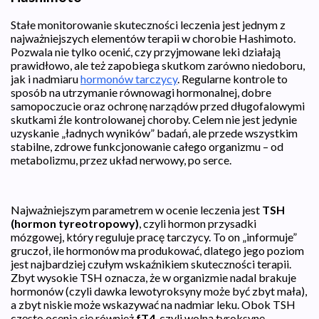
Stałe monitorowanie skuteczności leczenia jest jednym z
najważniejszych elementów terapii w chorobie Hashimoto.
Pozwala nie tylko ocenić, czy przyjmowane leki działają
prawidłowo, ale też zapobiega skutkom zarówno niedoboru,
jak i nadmiaru
hormonów tarczycy
. Regularne kontrole to
sposób na utrzymanie równowagi hormonalnej, dobre
samopoczucie oraz ochronę narządów przed długofalowymi
skutkami źle kontrolowanej choroby. Celem nie jest jedynie
uzyskanie „ładnych wyników” badań, ale przede wszystkim
stabilne, zdrowe funkcjonowanie całego organizmu – od
metabolizmu, przez układ nerwowy, po serce.
Najważniejszym parametrem w ocenie leczenia jest
TSH
(hormon tyreotropowy)
, czyli hormon przysadki
mózgowej, który reguluje pracę tarczycy. To on „informuje”
gruczoł, ile hormonów ma produkować, dlatego jego poziom
jest najbardziej czułym wskaźnikiem skuteczności terapii.
Zbyt wysokie TSH oznacza, że w organizmie nadal brakuje
hormonów (czyli dawka lewotyroksyny może być zbyt mała),
a zbyt niskie może wskazywać na nadmiar leku. Obok TSH
często ocenia się również
fT4
, czyli wolną tyroksynę –