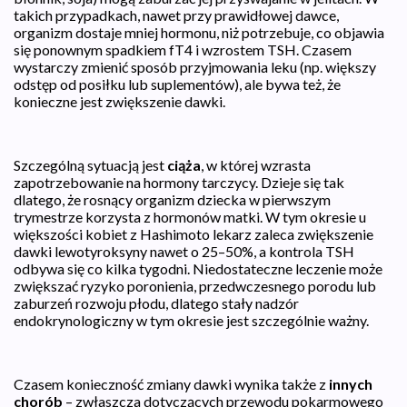
takich przypadkach, nawet przy prawidłowej dawce,
organizm dostaje mniej hormonu, niż potrzebuje, co objawia
się ponownym spadkiem fT4 i wzrostem TSH. Czasem
wystarczy zmienić sposób przyjmowania leku (np. większy
odstęp od posiłku lub suplementów), ale bywa też, że
konieczne jest zwiększenie dawki.
Szczególną sytuacją jest
ciąża
, w której wzrasta
zapotrzebowanie na hormony tarczycy. Dzieje się tak
dlatego, że rosnący organizm dziecka w pierwszym
trymestrze korzysta z hormonów matki. W tym okresie u
większości kobiet z Hashimoto lekarz zaleca zwiększenie
dawki lewotyroksyny nawet o 25–50%, a kontrola TSH
odbywa się co kilka tygodni. Niedostateczne leczenie może
zwiększać ryzyko poronienia, przedwczesnego porodu lub
zaburzeń rozwoju płodu, dlatego stały nadzór
endokrynologiczny w tym okresie jest szczególnie ważny.
Czasem konieczność zmiany dawki wynika także z
innych
chorób
– zwłaszcza dotyczących przewodu pokarmowego