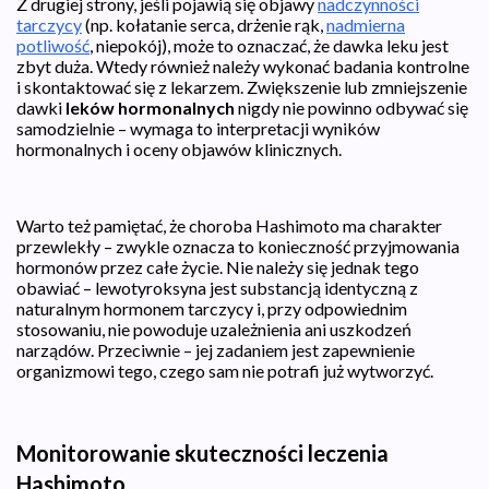
Z drugiej strony, jeśli pojawią się objawy
nadczynności
tarczycy
(np. kołatanie serca, drżenie rąk,
nadmierna
potliwość
, niepokój), może to oznaczać, że dawka leku jest
zbyt duża. Wtedy również należy wykonać badania kontrolne
i skontaktować się z lekarzem. Zwiększenie lub zmniejszenie
dawki
leków
hormonalnych
nigdy nie powinno odbywać się
samodzielnie – wymaga to interpretacji wyników
hormonalnych i oceny objawów klinicznych.
Warto też pamiętać, że choroba Hashimoto ma charakter
przewlekły – zwykle oznacza to konieczność przyjmowania
hormonów przez całe życie. Nie należy się jednak tego
obawiać – lewotyroksyna jest substancją identyczną z
naturalnym hormonem tarczycy i, przy odpowiednim
stosowaniu, nie powoduje uzależnienia ani uszkodzeń
narządów. Przeciwnie – jej zadaniem jest zapewnienie
organizmowi tego, czego sam nie potrafi już wytworzyć.
Monitorowanie skuteczności leczenia
Hashimoto