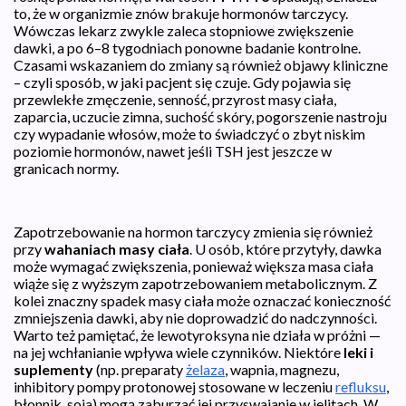
to, że w organizmie znów brakuje hormonów tarczycy.
Wówczas lekarz zwykle zaleca stopniowe zwiększenie
dawki, a po 6–8 tygodniach ponowne badanie kontrolne.
Czasami wskazaniem do zmiany są również objawy kliniczne
– czyli sposób, w jaki pacjent się czuje. Gdy pojawia się
przewlekłe zmęczenie, senność, przyrost masy ciała,
zaparcia, uczucie zimna, suchość skóry, pogorszenie nastroju
czy wypadanie włosów, może to świadczyć o zbyt niskim
poziomie hormonów, nawet jeśli TSH jest jeszcze w
granicach normy.
Zapotrzebowanie na hormon tarczycy zmienia się również
przy
wahaniach masy ciała
. U osób, które przytyły, dawka
może wymagać zwiększenia, ponieważ większa masa ciała
wiąże się z wyższym zapotrzebowaniem metabolicznym. Z
kolei znaczny spadek masy ciała może oznaczać konieczność
zmniejszenia dawki, aby nie doprowadzić do nadczynności.
Warto też pamiętać, że lewotyroksyna nie działa w próżni —
na jej wchłanianie wpływa wiele czynników. Niektóre
leki i
suplementy
(np. preparaty
żelaza
, wapnia, magnezu,
inhibitory pompy protonowej stosowane w leczeniu
refluksu
,
błonnik, soja) mogą zaburzać jej przyswajanie w jelitach. W