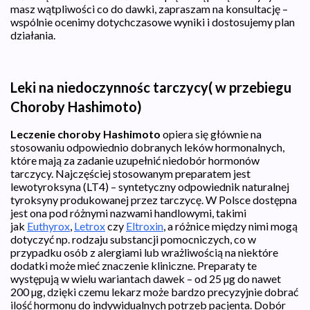
masz wątpliwości co do dawki, zapraszam na konsultację –
wspólnie ocenimy dotychczasowe wyniki i dostosujemy plan
działania.
Leki na niedoczynnośc tarczycy( w przebiegu
Choroby Hashimoto)
Leczenie choroby Hashimoto
opiera się głównie na
stosowaniu odpowiednio dobranych leków hormonalnych,
które mają za zadanie uzupełnić niedobór hormonów
tarczycy. Najczęściej stosowanym preparatem jest
lewotyroksyna (LT4) – syntetyczny odpowiednik naturalnej
tyroksyny produkowanej przez tarczycę. W Polsce dostępna
jest ona pod różnymi nazwami handlowymi, takimi
jak
Euthyrox
,
Letrox
czy
Eltroxin
, a różnice między nimi mogą
dotyczyć np. rodzaju substancji pomocniczych, co w
przypadku osób z alergiami lub wrażliwością na niektóre
dodatki może mieć znaczenie kliniczne. Preparaty te
występują w wielu wariantach dawek – od 25 µg do nawet
200 µg, dzięki czemu lekarz może bardzo precyzyjnie dobrać
ilość hormonu do indywidualnych potrzeb pacjenta. Dobór