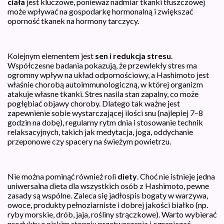
ciała
jest kluczowe, ponieważ nadmiar tkanki tłuszczowej
może wpływać na gospodarkę hormonalną i zwiększać
oporność tkanek na hormony tarczycy.
Kolejnym elementem jest
sen i redukcja stresu
.
Współczesne badania pokazują, że przewlekły stres ma
ogromny wpływ na układ odpornościowy, a Hashimoto jest
właśnie chorobą autoimmunologiczną, w której organizm
atakuje własne tkanki. Stres nasila stan zapalny, co może
pogłębiać objawy choroby. Dlatego tak ważne jest
zapewnienie sobie wystarczającej ilości snu (najlepiej 7–8
godzin na dobę), regularny rytm dnia i stosowanie technik
relaksacyjnych, takich jak medytacja, joga, oddychanie
przeponowe czy spacery na świeżym powietrzu.
Nie można pominąć również roli
diety
. Choć nie istnieje jedna
uniwersalna dieta dla wszystkich osób z Hashimoto, pewne
zasady są wspólne. Zaleca się jadłospis bogaty w warzywa,
owoce, produkty pełnoziarniste i dobrej jakości białko (np.
ryby morskie, drób, jaja, rośliny strączkowe). Warto wybierać
produkty o niskim stopniu przetworzenia i ograniczać