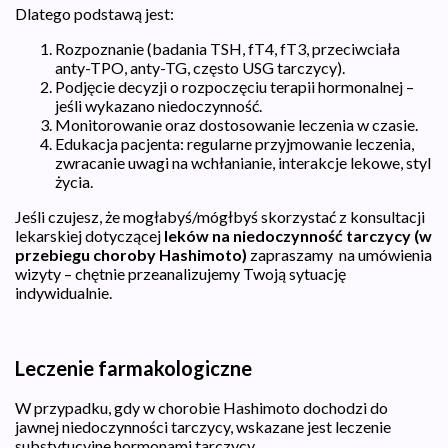
Dlatego podstawą jest:
Rozpoznanie (badania TSH, fT4, fT3, przeciwciała
anty-TPO, anty-TG, często USG tarczycy).
Podjęcie decyzji o rozpoczęciu terapii hormonalnej –
jeśli wykazano niedoczynność.
Monitorowanie oraz dostosowanie leczenia w czasie.
Edukacja pacjenta: regularne przyjmowanie leczenia,
zwracanie uwagi na wchłanianie, interakcje lekowe, styl
życia.
Jeśli czujesz, że mogłabyś/mógłbyś skorzystać z konsultacji
lekarskiej dotyczącej
leków na niedoczynność tarczycy (w
przebiegu choroby Hashimoto)
zapraszamy na umówienia
wizyty – chętnie przeanalizujemy Twoją sytuację
indywidualnie.
Leczenie farmakologiczne
W przypadku, gdy w chorobie Hashimoto dochodzi do
jawnej niedoczynności tarczycy, wskazane jest leczenie
substytucyjne hormonami tarczycy.