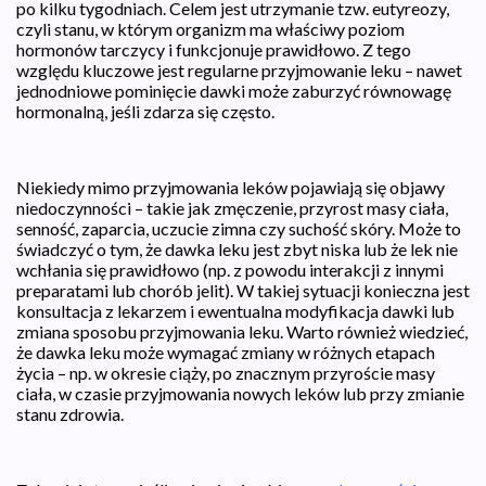
po kilku tygodniach. Celem jest utrzymanie tzw. eutyreozy,
czyli stanu, w którym organizm ma właściwy poziom
hormonów tarczycy i funkcjonuje prawidłowo. Z tego
względu kluczowe jest regularne przyjmowanie leku – nawet
jednodniowe pominięcie dawki może zaburzyć równowagę
hormonalną, jeśli zdarza się często.
Niekiedy mimo przyjmowania leków pojawiają się objawy
niedoczynności – takie jak zmęczenie, przyrost masy ciała,
senność, zaparcia, uczucie zimna czy suchość skóry. Może to
świadczyć o tym, że dawka leku jest zbyt niska lub że lek nie
wchłania się prawidłowo (np. z powodu interakcji z innymi
preparatami lub chorób jelit). W takiej sytuacji konieczna jest
konsultacja z lekarzem i ewentualna modyfikacja dawki lub
zmiana sposobu przyjmowania leku. Warto również wiedzieć,
że dawka leku może wymagać zmiany w różnych etapach
życia – np. w okresie ciąży, po znacznym przyroście masy
ciała, w czasie przyjmowania nowych leków lub przy zmianie
stanu zdrowia.