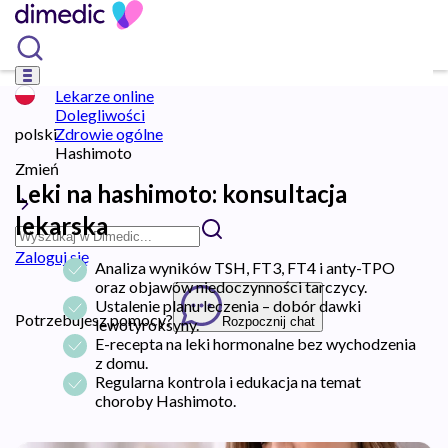
Lekarze online
Dolegliwości
polski
Zdrowie ogólne
Hashimoto
Zmień
Leki na hashimoto: konsultacja
lekarska
Zaloguj się
Analiza wyników TSH, FT3, FT4 i anty-TPO
oraz objawów niedoczynności tarczycy.
Ustalenie planu leczenia – dobór dawki
Potrzebujesz pomocy?
Rozpocznij chat
lewotyroksyny.
E-recepta na leki hormonalne bez wychodzenia
z domu.
Regularna kontrola i edukacja na temat
choroby Hashimoto.