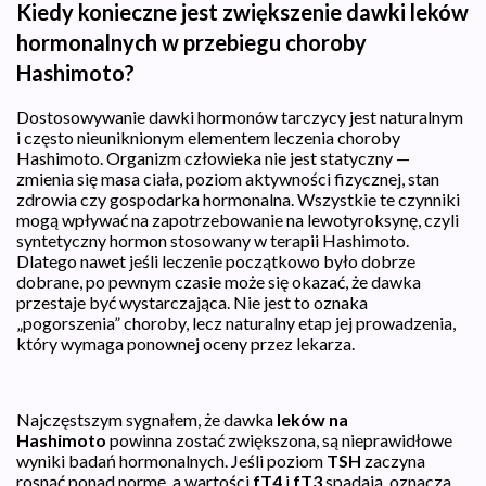
Kiedy konieczne jest zwiększenie dawki leków
hormonalnych w przebiegu choroby
Hashimoto?
Dostosowywanie dawki hormonów tarczycy jest naturalnym
i często nieuniknionym elementem leczenia choroby
Hashimoto. Organizm człowieka nie jest statyczny —
zmienia się masa ciała, poziom aktywności fizycznej, stan
zdrowia czy gospodarka hormonalna. Wszystkie te czynniki
mogą wpływać na zapotrzebowanie na lewotyroksynę, czyli
syntetyczny hormon stosowany w terapii Hashimoto.
Dlatego nawet jeśli leczenie początkowo było dobrze
dobrane, po pewnym czasie może się okazać, że dawka
przestaje być wystarczająca. Nie jest to oznaka
„pogorszenia” choroby, lecz naturalny etap jej prowadzenia,
który wymaga ponownej oceny przez lekarza.
Najczęstszym sygnałem, że dawka
leków na
Hashimoto
powinna zostać zwiększona, są nieprawidłowe
wyniki badań hormonalnych. Jeśli poziom
TSH
zaczyna
rosnąć ponad normę, a wartości
fT4
i
fT3
spadają, oznacza