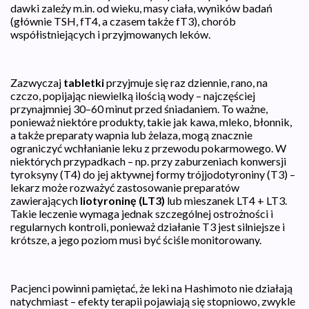
dawki zależy m.in. od wieku, masy ciała, wyników badań
(głównie TSH, fT4, a czasem także fT3), chorób
współistniejących i przyjmowanych leków.
Zazwyczaj
tabletki
przyjmuje się raz dziennie, rano, na
czczo, popijając niewielką ilością wody – najczęściej
przynajmniej 30–60 minut przed śniadaniem. To ważne,
ponieważ niektóre produkty, takie jak kawa, mleko, błonnik,
a także preparaty wapnia lub żelaza, mogą znacznie
ograniczyć wchłanianie leku z przewodu pokarmowego. W
niektórych przypadkach – np. przy zaburzeniach konwersji
tyroksyny (T4) do jej aktywnej formy trójjodotyroniny (T3) –
lekarz może rozważyć zastosowanie preparatów
zawierających
liotyroninę (LT3)
lub mieszanek LT4 + LT3.
Takie leczenie wymaga jednak szczególnej ostrożności i
regularnych kontroli, ponieważ działanie T3 jest silniejsze i
krótsze, a jego poziom musi być ściśle monitorowany.
Pacjenci powinni pamiętać, że leki na Hashimoto nie działają
natychmiast – efekty terapii pojawiają się stopniowo, zwykle