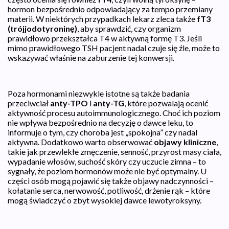
hormon bezpośrednio odpowiadający za tempo przemiany
materii. W niektórych przypadkach lekarz zleca także
fT3
(trójjodotyroninę)
, aby sprawdzić, czy organizm
prawidłowo przekształca T4 w aktywną formę T3. Jeśli
mimo prawidłowego TSH pacjent nadal czuje się źle, może to
wskazywać właśnie na zaburzenie tej konwersji.
Poza hormonami niezwykle istotne są także badania
przeciwciał
anty-TPO
i
anty-TG
, które pozwalają ocenić
aktywność procesu autoimmunologicznego. Choć ich poziom
nie wpływa bezpośrednio na decyzję o dawce leku, to
informuje o tym, czy choroba jest „spokojna” czy nadal
aktywna. Dodatkowo warto obserwować
objawy kliniczne
,
takie jak przewlekłe zmęczenie, senność, przyrost masy ciała,
wypadanie włosów, suchość skóry czy uczucie zimna – to
sygnały, że poziom hormonów może nie być optymalny. U
części osób mogą pojawić się także objawy nadczynności –
kołatanie serca, nerwowość, potliwość, drżenie rąk – które
mogą świadczyć o zbyt wysokiej dawce lewotyroksyny.