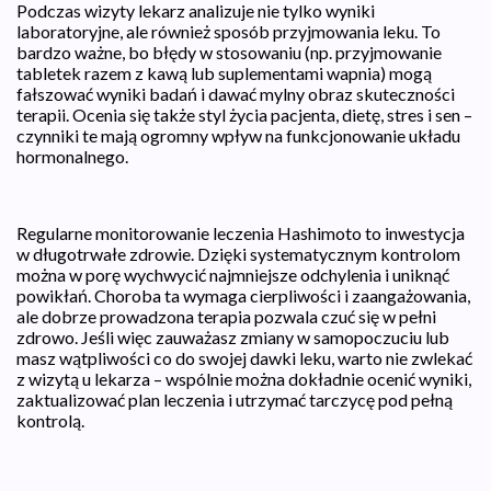
Podczas wizyty lekarz analizuje nie tylko wyniki
laboratoryjne, ale również sposób przyjmowania leku. To
bardzo ważne, bo błędy w stosowaniu (np. przyjmowanie
tabletek razem z kawą lub suplementami wapnia) mogą
fałszować wyniki badań i dawać mylny obraz skuteczności
terapii. Ocenia się także styl życia pacjenta, dietę, stres i sen –
czynniki te mają ogromny wpływ na funkcjonowanie układu
hormonalnego.
Regularne monitorowanie leczenia Hashimoto to inwestycja
w długotrwałe zdrowie. Dzięki systematycznym kontrolom
można w porę wychwycić najmniejsze odchylenia i uniknąć
powikłań. Choroba ta wymaga cierpliwości i zaangażowania,
ale dobrze prowadzona terapia pozwala czuć się w pełni
zdrowo. Jeśli więc zauważasz zmiany w samopoczuciu lub
masz wątpliwości co do swojej dawki leku, warto nie zwlekać
z wizytą u lekarza – wspólnie można dokładnie ocenić wyniki,
zaktualizować plan leczenia i utrzymać tarczycę pod pełną
kontrolą.