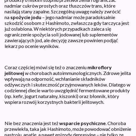
nadmiar cukrów prostych oraz tłuszczów trans, które
nasilają stany zapalne. Szczególną uwagę należy zwrócić
na
spożycie jodu
– jego nadmiar może paradoksalnie
szkodzić osobom z Hashimoto, zwłaszcza gdy tarczyca jest
już osłabiona. W niektórych przypadkach zaleca się
ograniczenie spożycia soli jodowanej lub suplementów
zawierających jod, ale decyzję zawsze powinien podjąć
lekarz po ocenie wyników.
Coraz częściej mówi się też o znaczeniu
mikroflory
jelitowej
w chorobach autoimmunologicznych. Zdrowe jelita
wpływają na odporność, wchłanianie składników
odżywczych i skuteczność przyjmowanych leków. Dlatego w
codziennej diecie warto uwzględnić fermentowane produkty
(np. kefir, jogurt naturalny, kiszonki) oraz błonnik, który
wspiera rozwój korzystnych bakterii jelitowych.
Nie bez znaczenia jest też
wsparcie psychiczne
. Choroba
przewlekła, taka jak Hashimoto, może powodować obniżenie
nastroju, apatię, a nawet epizody depresyjne – nie tylko ze