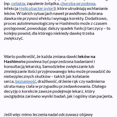
(np.
celiakia
, zapalenie żołądka,
choroba wrzodowa
,
infekcja
Helicobacter pylori
), które utrudniają wchłanianie
leków. W takich sytuacjach nawet prawidłowo dobrana
dawka nie przynosi efektu i wymaga korekty. Dodatkowo,
proces autoimmunologiczny w Hashimoto może z czasem
postępować, powodując dalszy spadek funkcji tarczycy – to
kolejny powód, dla którego niekiedy dawkę trzeba
zwiększyć.
Warto podkreślić, że każda zmiana dawki
leków na
Hashimoto
powinna być poprzedzona badaniami i
konsultacją lekarską. Samodzielne zwiększanie lub
zmniejszanie ilości przyjmowanego leku może prowadzić do
niebezpiecznych skutków – takich jak kołatanie
serca,
bezsenność
, drażliwość, drżenie rąk czy nadmierna
utrata masy ciała w przypadku przedawkowania. Dlatego
decyzję o korekcie zawsze podejmuje lekarz, który
uwzględnia zarówno wyniki badań, jak i ogólny stan pacjenta.
Jeśli więc mimo leczenia nadal odczuwasz objawy