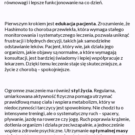
równowagi i lepsze funkcjonowanie na co dzień.
Pierwszym krokiem jest
edukacja pacjenta
. Zrozumienie, że
Hashimoto to choroba przewlekła, która wymaga stałego
monitorowania i systematycznego leczenia, pozwala uniknąć
frustracji i błędnych decyzji, takich jak samodzielne
odstawianie leków. Pacjent, który wie, jak działa jego
organizm, jakie objawy są normalne, a które wymagają
konsultacji, jest bardziej świadomy i lepiej współpracuje z
lekarzem. Dzięki temu leczenie staje się skuteczniejsze, a
życie z chorobą – spokojniejsze.
Ogromne znaczenie ma również
styl życia
. Regularna,
umiarkowana aktywność fizyczna pomaga utrzymać
prawidłową masę ciała i wspiera metabolizm, który w
niedoczynności tarczycy jest spowolniony. Nie chodzi tu o
intensywne treningi, ale o systematyczny ruch – spacery,
pływanie, jazdę na rowerze czy jogę. Ruch poprawia krążenie,
dotlenia organizm i działa przeciwzapalnie, a jednocześnie
wspiera zdrowie psychiczne. Utrzymanie
optymalnej masy