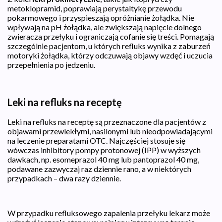
metoklopramid, poprawiają perystaltykę przewodu
pokarmowego i przyspieszają opróżnianie żołądka. Nie
wpływają na pH żołądka, ale zwiększają napięcie dolnego
zwieracza przełyku i ograniczają cofanie się treści. Pomagają
szczególnie pacjentom, u których refluks wynika z zaburzeń
motoryki żołądka, którzy odczuwają objawy wzdęć i uczucia
przepełnienia po jedzeniu.
Leki na refluks na receptę
Leki na refluks na receptę są przeznaczone dla pacjentów z
objawami przewlekłymi, nasilonymi lub nieodpowiadającymi
na leczenie preparatami OTC. Najczęściej stosuje się
wówczas inhibitory pompy protonowej (IPP) w wyższych
dawkach, np. esomeprazol 40 mg lub pantoprazol 40 mg,
podawane zazwyczaj raz dziennie rano, a w niektórych
przypadkach – dwa razy dziennie.
W przypadku refluksowego zapalenia przełyku lekarz może