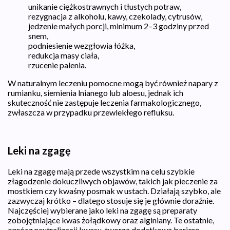
unikanie ciężkostrawnych i tłustych potraw,
rezygnacja z alkoholu, kawy, czekolady, cytrusów,
jedzenie małych porcji, minimum 2–3 godziny przed
snem,
podniesienie wezgłowia łóżka,
redukcja masy ciała,
rzucenie palenia.
W naturalnym leczeniu pomocne mogą być również napary z
rumianku, siemienia lnianego lub aloesu, jednak ich
skuteczność nie zastępuje leczenia farmakologicznego,
zwłaszcza w przypadku przewlekłego refluksu.
Leki na zgagę
Leki na zgagę mają przede wszystkim na celu szybkie
złagodzenie dokuczliwych objawów, takich jak pieczenie za
mostkiem czy kwaśny posmak w ustach. Działają szybko, ale
zazwyczaj krótko – dlatego stosuje się je głównie doraźnie.
Najczęściej wybierane jako leki na zgagę są preparaty
zobojętniające kwas żołądkowy oraz alginiany. Te ostatnie,
oprócz neutralizacji kwasu, tworzą dodatkową barierę