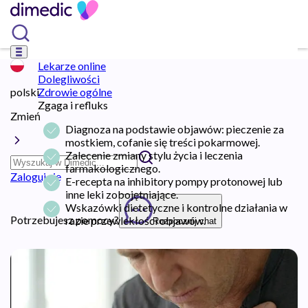
Lekarze online
Dolegliwości
polski
Zdrowie ogólne
Zgaga i refluks
Zmień
Diagnoza na podstawie objawów: pieczenie za
mostkiem, cofanie się treści pokarmowej.
Zalecenie zmiany stylu życia i leczenia
farmakologicznego.
Zaloguj się
E-recepta na inhibitory pompy protonowej lub
inne leki zobojętniające.
Wskazówki dietetyczne i kontrolne działania w
Potrzebujesz pomocy?
razie przewlekłości objawów.
Rozpocznij chat