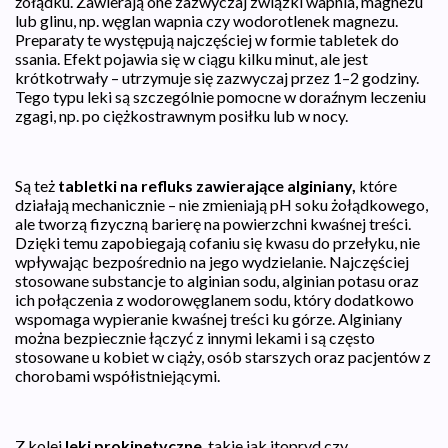
żołądku. Zawierają one zazwyczaj związki wapnia, magnezu
lub glinu, np. węglan wapnia czy wodorotlenek magnezu.
Preparaty te występują najczęściej w formie tabletek do
ssania. Efekt pojawia się w ciągu kilku minut, ale jest
krótkotrwały – utrzymuje się zazwyczaj przez 1–2 godziny.
Tego typu leki są szczególnie pomocne w doraźnym leczeniu
zgagi, np. po ciężkostrawnym posiłku lub w nocy.
Są też
tabletki na refluks zawierające alginiany,
które
działają mechanicznie – nie zmieniają pH soku żołądkowego,
ale tworzą fizyczną barierę na powierzchni kwaśnej treści.
Dzięki temu zapobiegają cofaniu się kwasu do przełyku, nie
wpływając bezpośrednio na jego wydzielanie. Najczęściej
stosowane substancje to alginian sodu, alginian potasu oraz
ich połączenia z wodorowęglanem sodu, który dodatkowo
wspomaga wypieranie kwaśnej treści ku górze. Alginiany
można bezpiecznie łączyć z innymi lekami i są często
stosowane u kobiet w ciąży, osób starszych oraz pacjentów z
chorobami współistniejącymi.
Z kolei
leki prokinetyczne
, takie jak itopryd czy