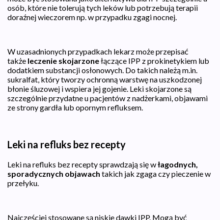
osób, które nie tolerują tych leków lub potrzebują terapii
doraźnej wieczorem np. w przypadku zgagi nocnej.
W uzasadnionych przypadkach lekarz może przepisać
także
leczenie skojarzone
łączące IPP z prokinetykiem lub
dodatkiem substancji osłonowych. Do takich należą m.in.
sukralfat, który tworzy ochronną warstwę na uszkodzonej
błonie śluzowej i wspiera jej gojenie. Leki skojarzone są
szczególnie przydatne u pacjentów z nadżerkami, objawami
ze strony gardła lub opornym refluksem.
Leki na refluks bez recepty
Leki na refluks bez recepty sprawdzają się w
łagodnych,
sporadycznych objawach
takich jak zgaga czy pieczenie w
przełyku.
Najczęściej stosowane są niskie dawki IPP. Mogą być