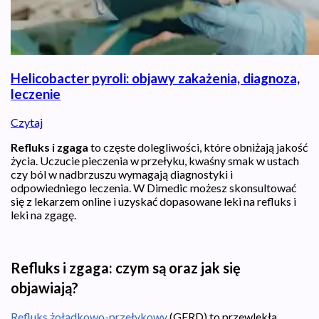
Helicobacter pyroli: objawy zakażenia, diagnoza,
leczenie
Czytaj
Refluks i zgaga
to częste dolegliwości, które obniżają jakość
życia. Uczucie pieczenia w przełyku, kwaśny smak w ustach
czy ból w nadbrzuszu wymagają diagnostyki i
odpowiedniego leczenia. W Dimedic możesz skonsultować
się z lekarzem online i uzyskać dopasowane leki na refluks i
leki na zgagę.
Refluks i zgaga: czym są oraz jak się
objawiają?
Refluks żołądkowo-przełykowy
(GERD) to przewlekła