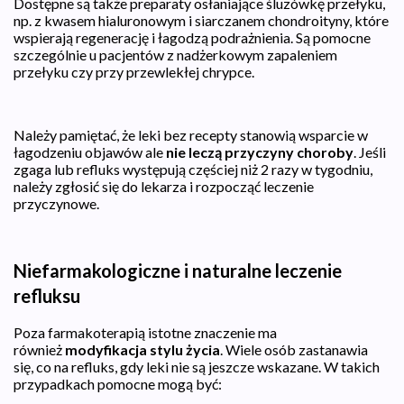
Dostępne są także preparaty osłaniające śluzówkę przełyku,
np. z kwasem hialuronowym i siarczanem chondroityny, które
wspierają regenerację i łagodzą podrażnienia. Są pomocne
szczególnie u pacjentów z nadżerkowym zapaleniem
przełyku czy przy przewlekłej chrypce.
Należy pamiętać, że leki bez recepty stanowią wsparcie w
łagodzeniu objawów ale
nie leczą przyczyny choroby
. Jeśli
zgaga lub refluks występują częściej niż 2 razy w tygodniu,
należy zgłosić się do lekarza i rozpocząć leczenie
przyczynowe.
Niefarmakologiczne i naturalne leczenie
refluksu
Poza farmakoterapią istotne znaczenie ma
również
modyfikacja stylu życia
. Wiele osób zastanawia
się, co na refluks, gdy leki nie są jeszcze wskazane. W takich
przypadkach pomocne mogą być: