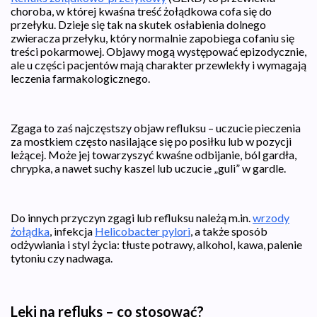
choroba, w której kwaśna treść żołądkowa cofa się do
przełyku. Dzieje się tak na skutek osłabienia dolnego
zwieracza przełyku, który normalnie zapobiega cofaniu się
treści pokarmowej. Objawy mogą występować epizodycznie,
ale u części pacjentów mają charakter przewlekły i wymagają
leczenia farmakologicznego.
Zgaga to zaś najczęstszy objaw refluksu – uczucie pieczenia
za mostkiem często nasilające się po posiłku lub w pozycji
leżącej. Może jej towarzyszyć kwaśne odbijanie, ból gardła,
chrypka, a nawet suchy kaszel lub uczucie „guli” w gardle.
Do innych przyczyn zgagi lub refluksu należą m.in.
wrzody
żołądka
, infekcja
Helicobacter pylori
, a także sposób
odżywiania i styl życia: tłuste potrawy, alkohol, kawa, palenie
tytoniu czy nadwaga.
Leki na refluks – co stosować?