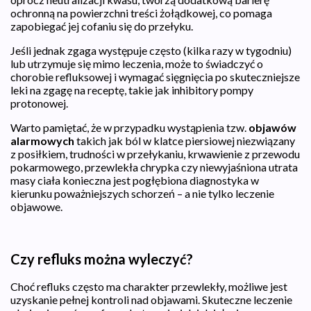
ochronną na powierzchni treści żołądkowej, co pomaga
zapobiegać jej cofaniu się do przełyku.
Jeśli jednak zgaga występuje często (kilka razy w tygodniu)
lub utrzymuje się mimo leczenia, może to świadczyć o
chorobie refluksowej i wymagać sięgnięcia po skuteczniejsze
leki na zgagę na receptę, takie jak inhibitory pompy
protonowej.
Warto pamiętać, że w przypadku wystąpienia tzw.
objawów
alarmowych
takich jak ból w klatce piersiowej niezwiązany
z posiłkiem, trudności w przełykaniu, krwawienie z przewodu
pokarmowego, przewlekła chrypka czy niewyjaśniona utrata
masy ciała konieczna jest pogłębiona diagnostyka w
kierunku poważniejszych schorzeń – a nie tylko leczenie
objawowe.
Czy refluks można wyleczyć?
Choć refluks często ma charakter przewlekły, możliwe jest
uzyskanie pełnej kontroli nad objawami. Skuteczne leczenie