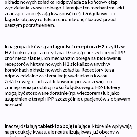
okładzinowych żołądka i odpowiada za końcowy etap
wydzielania kwasu solnego. Hamując ten mechanizm, leki
znacząco zmniejszają kwaśność treści żołądkowej, co
łagodzi objawy refluksu i chroni błonę śluzową przed
dalszym podrażnieniem.
Inną grupą leków są
antagoniści receptora H2
, czyli tzw.
H2-blokery, np. famotydyna. Działają one szybciej niż IPP,
choć nieco słabiej. Ich mechanizm polega na blokowaniu
receptorów histaminowych H2 zlokalizowanych w
komórkach okładzinowych żołądka. Receptory te są
odpowiedzialne za stymulację wydzielania kwasu
żołądkowego – ich zablokowanie prowadzi więc do
zmniejszenia produkcji soku żołądkowego. H2-blokery
mogą być stosowane doraźnie (np. wieczorem) lub jako
uzupełnienie terapii IPP, szczególnie u pacjentów z objawami
nocnymi.
Inaczej działają
tabletki zobojętniające
, które nie wpływają
na produkcję kwasu, ale neutralizują kwas już obecny w