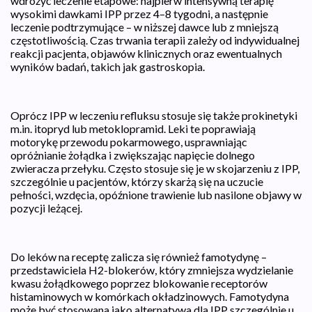
wdrożyć leczenie etapowe: najpierw intensywną terapię
wysokimi dawkami IPP przez 4–8 tygodni, a następnie
leczenie podtrzymujące – w niższej dawce lub z mniejszą
częstotliwością. Czas trwania terapii zależy od indywidualnej
reakcji pacjenta, objawów klinicznych oraz ewentualnych
wyników badań, takich jak gastroskopia.
Oprócz IPP w leczeniu refluksu stosuje się także prokinetyki
m.in. itopryd lub metoklopramid. Leki te poprawiają
motorykę przewodu pokarmowego, usprawniając
opróżnianie żołądka i zwiększając napięcie dolnego
zwieracza przełyku. Często stosuje się je w skojarzeniu z IPP,
szczególnie u pacjentów, którzy skarżą się na uczucie
pełności, wzdęcia, opóźnione trawienie lub nasilone objawy w
pozycji leżącej.
Do leków na receptę zalicza się również famotydynę –
przedstawiciela H2-blokerów, który zmniejsza wydzielanie
kwasu żołądkowego poprzez blokowanie receptorów
histaminowych w komórkach okładzinowych. Famotydyna
może być stosowana jako alternatywa dla IPP szczególnie u