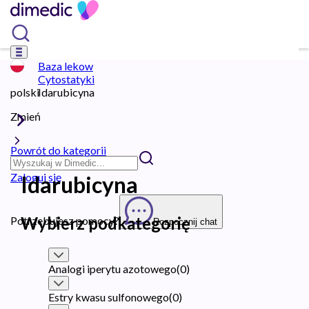
Baza lekow
Cytostatyki
polski
Idarubicyna
Zmień
Powrót do kategorii
Zaloguj się
Idarubicyna
Wybierz podkategorię
Potrzebujesz pomocy?
Rozpocznij chat
Analogi iperytu azotowego
(
0
)
Estry kwasu sulfonowego
(
0
)