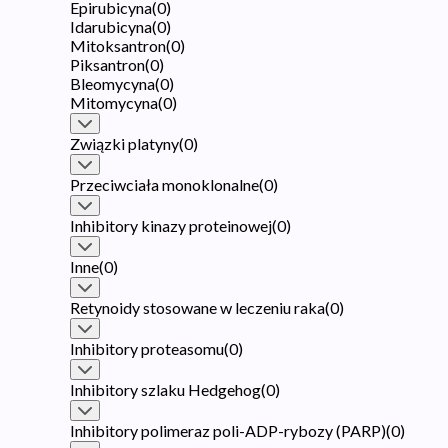
Epirubicyna
(
0
)
Idarubicyna
(
0
)
Mitoksantron
(
0
)
Piksantron
(
0
)
Bleomycyna
(
0
)
Mitomycyna
(
0
)
Związki platyny
(
0
)
Przeciwciała monoklonalne
(
0
)
Inhibitory kinazy proteinowej
(
0
)
Inne
(
0
)
Retynoidy stosowane w leczeniu raka
(
0
)
Inhibitory proteasomu
(
0
)
Inhibitory szlaku Hedgehog
(
0
)
Inhibitory polimeraz poli-ADP-rybozy (PARP)
(
0
)