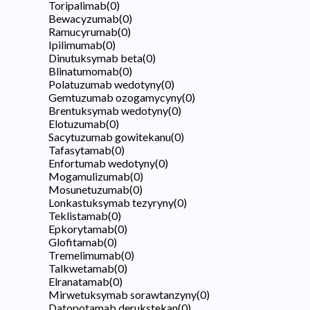
Toripalimab
(
0
)
Bewacyzumab
(
0
)
Ramucyrumab
(
0
)
Ipilimumab
(
0
)
Dinutuksymab beta
(
0
)
Blinatumomab
(
0
)
Polatuzumab wedotyny
(
0
)
Gemtuzumab ozogamycyny
(
0
)
Brentuksymab wedotyny
(
0
)
Elotuzumab
(
0
)
Sacytuzumab gowitekanu
(
0
)
Tafasytamab
(
0
)
Enfortumab wedotyny
(
0
)
Mogamulizumab
(
0
)
Mosunetuzumab
(
0
)
Lonkastuksymab tezyryny
(
0
)
Teklistamab
(
0
)
Epkorytamab
(
0
)
Glofitamab
(
0
)
Tremelimumab
(
0
)
Talkwetamab
(
0
)
Elranatamab
(
0
)
Mirwetuksymab sorawtanzyny
(
0
)
Datopotamab derukstekan
(
0
)