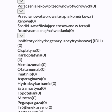
Połączenia leków przeciwnowotworowych
(
0
)
Przeciwnowotworowa terapia komórkowa i
genowa
(
0
)
Środki uwrażliwiające stosowane w terapii
fotodynamicznej/naświetlaniu
(
0
)
Inhibitory dehydrogenazy izocytrynianowej (IDH)
(
0
)
Cisplatyna
(
0
)
Karboplatyna
(
0
)
(
0
)
Alemtuzumab
(
0
)
Ofatumumab
(
0
)
Imatinib
(
0
)
Asparaginaza
(
0
)
Hydroksykarbamid
(
0
)
Estramustyna
(
0
)
Topotekan
(
0
)
Mitotan
(
0
)
Pegaspargaza
(
0
)
Trójtlenek arsenu
(
0
)
Bortezomib
(
0
)