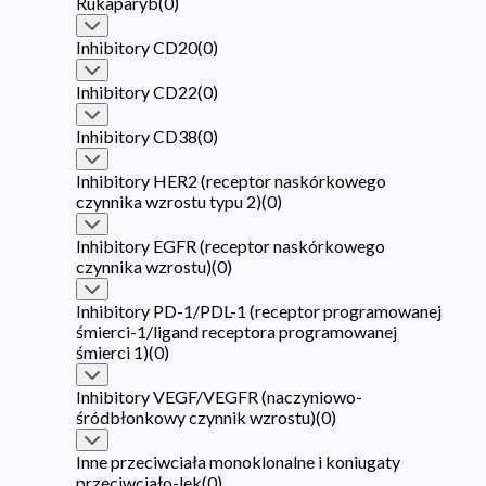
Rukaparyb
(
0
)
Inhibitory CD20
(
0
)
Inhibitory CD22
(
0
)
Inhibitory CD38
(
0
)
Inhibitory HER2 (receptor naskórkowego
czynnika wzrostu typu 2)
(
0
)
Inhibitory EGFR (receptor naskórkowego
czynnika wzrostu)
(
0
)
Inhibitory PD-1/PDL-1 (receptor programowanej
śmierci-1/ligand receptora programowanej
śmierci 1)
(
0
)
Inhibitory VEGF/VEGFR (naczyniowo-
śródbłonkowy czynnik wzrostu)
(
0
)
Inne przeciwciała monoklonalne i koniugaty
przeciwciało-lek
(
0
)