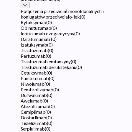
Połączenia przeciwciał monoklonalnych i
koniugatów przeciwciało-lek
(
0
)
Rytuksymab
(
0
)
Obinutuzumab
(
0
)
Inotuzumab ozogamycyny
(
0
)
Daratumumab
(
0
)
Izatuksymab
(
0
)
Trastuzumab
(
0
)
Pertuzumab
(
0
)
Trastuzumab emtanzyny
(
0
)
Trastuzumab derukstekanu
(
0
)
Cetuksymab
(
0
)
Panitumumab
(
0
)
Niwolumab
(
0
)
Pembrolizumab
(
0
)
Durwalumab
(
0
)
Awelumab
(
0
)
Atezolizumab
(
0
)
Cemiplimab
(
0
)
Dostarlimab
(
0
)
Tislelizumab
(
0
)
Serplulimab
(
0
)