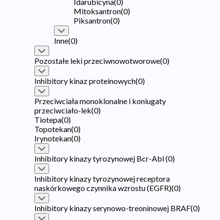
Idarubicyna
(
0
)
Mitoksantron
(
0
)
Piksantron
(
0
)
Inne
(
0
)
Pozostałe leki przeciwnowotworowe
(
0
)
Inhibitory kinaz proteinowych
(
0
)
Przeciwciała monoklonalne i koniugaty
przeciwciało-lek
(
0
)
Tiotepa
(
0
)
Topotekan
(
0
)
Irynotekan
(
0
)
Inhibitory kinazy tyrozynowej Bcr-Abl
(
0
)
Inhibitory kinazy tyrozynowej receptora
naskórkowego czynnika wzrostu (EGFR)
(
0
)
Inhibitory kinazy serynowo-treoninowej BRAF
(
0
)