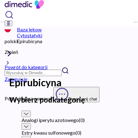
Baza lekow
Cytostatyki
polski
Epirubicyna
Zmień
Powrót do kategorii
Zaloguj się
Epirubicyna
Wybierz podkategorię
Potrzebujesz pomocy?
Rozpocznij chat
Analogi iperytu azotowego
(
0
)
Estry kwasu sulfonowego
(
0
)