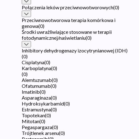
Połączenia leków przeciwnowotworowych
(
0
)
Przeciwnowotworowa terapia komórkowa i
genowa
(
0
)
Środki uwrażliwiające stosowane w terapii
fotodynamicznej/naświetlaniu
(
0
)
Inhibitory dehydrogenazy izocytrynianowej (IDH)
(
0
)
Cisplatyna
(
0
)
Karboplatyna
(
0
)
(
0
)
Alemtuzumab
(
0
)
Ofatumumab
(
0
)
Imatinib
(
0
)
Asparaginaza
(
0
)
Hydroksykarbamid
(
0
)
Estramustyna
(
0
)
Topotekan
(
0
)
Mitotan
(
0
)
Pegaspargaza
(
0
)
Trójtlenek arsenu
(
0
)
Bortezomib
(
0
)