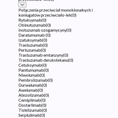
Połączenia przeciwciał monoklonalnych i
koniugatów przeciwciało-lek
(
0
)
Rytuksymab
(
0
)
Obinutuzumab
(
0
)
Inotuzumab ozogamycyny
(
0
)
Daratumumab
(
0
)
Izatuksymab
(
0
)
Trastuzumab
(
0
)
Pertuzumab
(
0
)
Trastuzumab emtanzyny
(
0
)
Trastuzumab derukstekanu
(
0
)
Cetuksymab
(
0
)
Panitumumab
(
0
)
Niwolumab
(
0
)
Pembrolizumab
(
0
)
Durwalumab
(
0
)
Awelumab
(
0
)
Atezolizumab
(
0
)
Cemiplimab
(
0
)
Dostarlimab
(
0
)
Tislelizumab
(
0
)
Serplulimab
(
0
)