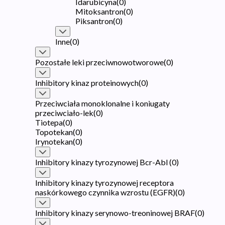
Idarubicyna
(
0
)
Mitoksantron
(
0
)
Piksantron
(
0
)
Inne
(
0
)
Pozostałe leki przeciwnowotworowe
(
0
)
Inhibitory kinaz proteinowych
(
0
)
Przeciwciała monoklonalne i koniugaty
przeciwciało-lek
(
0
)
Tiotepa
(
0
)
Topotekan
(
0
)
Irynotekan
(
0
)
Inhibitory kinazy tyrozynowej Bcr-Abl
(
0
)
Inhibitory kinazy tyrozynowej receptora
naskórkowego czynnika wzrostu (EGFR)
(
0
)
Inhibitory kinazy serynowo-treoninowej BRAF
(
0
)