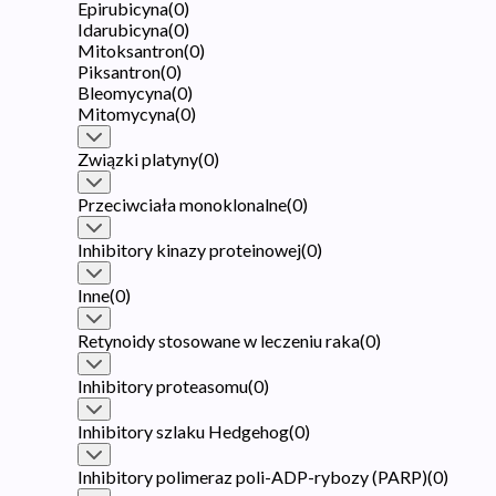
Epirubicyna
(
0
)
Idarubicyna
(
0
)
Mitoksantron
(
0
)
Piksantron
(
0
)
Bleomycyna
(
0
)
Mitomycyna
(
0
)
Związki platyny
(
0
)
Przeciwciała monoklonalne
(
0
)
Inhibitory kinazy proteinowej
(
0
)
Inne
(
0
)
Retynoidy stosowane w leczeniu raka
(
0
)
Inhibitory proteasomu
(
0
)
Inhibitory szlaku Hedgehog
(
0
)
Inhibitory polimeraz poli-ADP-rybozy (PARP)
(
0
)