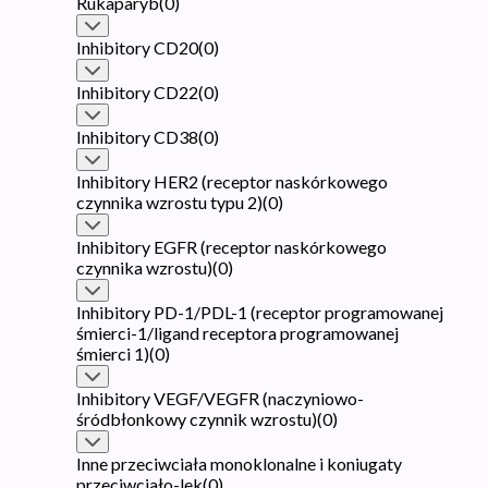
Rukaparyb
(
0
)
Inhibitory CD20
(
0
)
Inhibitory CD22
(
0
)
Inhibitory CD38
(
0
)
Inhibitory HER2 (receptor naskórkowego
czynnika wzrostu typu 2)
(
0
)
Inhibitory EGFR (receptor naskórkowego
czynnika wzrostu)
(
0
)
Inhibitory PD-1/PDL-1 (receptor programowanej
śmierci-1/ligand receptora programowanej
śmierci 1)
(
0
)
Inhibitory VEGF/VEGFR (naczyniowo-
śródbłonkowy czynnik wzrostu)
(
0
)
Inne przeciwciała monoklonalne i koniugaty
przeciwciało-lek
(
0
)