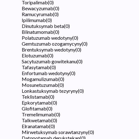
Toripalimab
(
0
)
Bewacyzumab
(
0
)
Ramucyrumab
(
0
)
Ipilimumab
(
0
)
Dinutuksymab beta
(
0
)
Blinatumomab
(
0
)
Polatuzumab wedotyny
(
0
)
Gemtuzumab ozogamycyny
(
0
)
Brentuksymab wedotyny
(
0
)
Elotuzumab
(
0
)
Sacytuzumab gowitekanu
(
0
)
Tafasytamab
(
0
)
Enfortumab wedotyny
(
0
)
Mogamulizumab
(
0
)
Mosunetuzumab
(
0
)
Lonkastuksymab tezyryny
(
0
)
Teklistamab
(
0
)
Epkorytamab
(
0
)
Glofitamab
(
0
)
Tremelimumab
(
0
)
Talkwetamab
(
0
)
Elranatamab
(
0
)
Mirwetuksymab sorawtanzyny
(
0
)
Datopotamab derukstekan
(
0
)