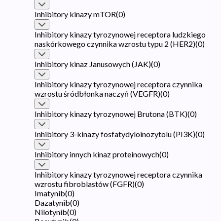
Inhibitory kinazy mTOR
(
0
)
Inhibitory kinazy tyrozynowej receptora ludzkiego
naskórkowego czynnika wzrostu typu 2 (HER2)
(
0
)
Inhibitory kinaz Janusowych (JAK)
(
0
)
Inhibitory kinazy tyrozynowej receptora czynnika
wzrostu śródbłonka naczyń (VEGFR)
(
0
)
Inhibitory kinazy tyrozynowej Brutona (BTK)
(
0
)
Inhibitory 3-kinazy fosfatydyloinozytolu (PI3K)
(
0
)
Inhibitory innych kinaz proteinowych
(
0
)
Inhibitory kinazy tyrozynowej receptora czynnika
wzrostu fibroblastów (FGFR)
(
0
)
Imatynib
(
0
)
Dazatynib
(
0
)
Nilotynib
(
0
)