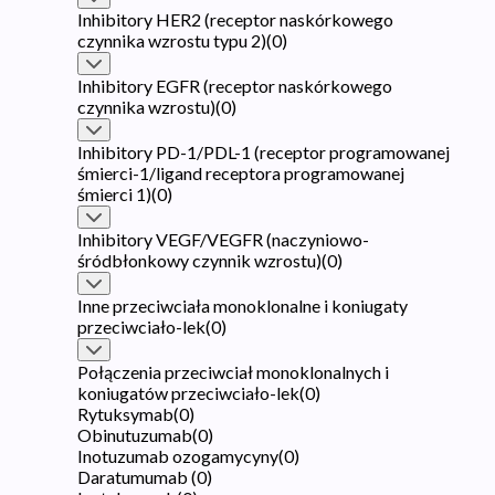
Inhibitory HER2 (receptor naskórkowego
czynnika wzrostu typu 2)
(
0
)
Inhibitory EGFR (receptor naskórkowego
czynnika wzrostu)
(
0
)
Inhibitory PD-1/PDL-1 (receptor programowanej
śmierci-1/ligand receptora programowanej
śmierci 1)
(
0
)
Inhibitory VEGF/VEGFR (naczyniowo-
śródbłonkowy czynnik wzrostu)
(
0
)
Inne przeciwciała monoklonalne i koniugaty
przeciwciało-lek
(
0
)
Połączenia przeciwciał monoklonalnych i
koniugatów przeciwciało-lek
(
0
)
Rytuksymab
(
0
)
Obinutuzumab
(
0
)
Inotuzumab ozogamycyny
(
0
)
Daratumumab
(
0
)