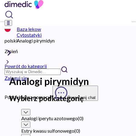
Baza lekow
Cytostatyki
polski
Analogi pirymidyn
Zmień
Powrót do kategorii
Zaloguj się
Analogi pirymidyn
Wybierz podkategorię
Potrzebujesz pomocy?
Rozpocznij chat
Analogi iperytu azotowego
(
0
)
Estry kwasu sulfonowego
(
0
)