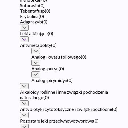
Sotorasib
(
0
)
Tebentafusp
(
0
)
Erybulina
(
0
)
Adagrazyb
(
0
)
Leki alkilujące
(
0
)
Antymetabolity
(
0
)
Analogi kwasu foliowego
(
0
)
Analogi puryn
(
0
)
Analogi pirymidyn
(
0
)
Alkaloidy roślinne i inne związki pochodzenia
naturalnego
(
0
)
Antybiotyki cytotoksyczne i związki pochodne
(
0
)
Pozostałe leki przeciwnowotworowe
(
0
)