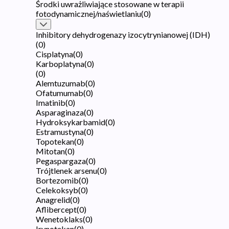
Środki uwrażliwiające stosowane w terapii
fotodynamicznej/naświetlaniu
(
0
)
Inhibitory dehydrogenazy izocytrynianowej (IDH)
(
0
)
Cisplatyna
(
0
)
Karboplatyna
(
0
)
(
0
)
Alemtuzumab
(
0
)
Ofatumumab
(
0
)
Imatinib
(
0
)
Asparaginaza
(
0
)
Hydroksykarbamid
(
0
)
Estramustyna
(
0
)
Topotekan
(
0
)
Mitotan
(
0
)
Pegaspargaza
(
0
)
Trójtlenek arsenu
(
0
)
Bortezomib
(
0
)
Celekoksyb
(
0
)
Anagrelid
(
0
)
Aflibercept
(
0
)
Wenetoklaks
(
0
)
Irynotekan
(
0
)