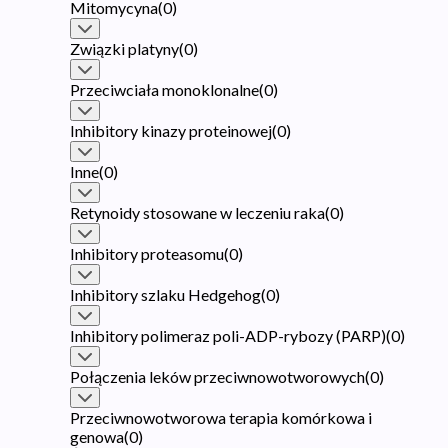
Mitomycyna
(
0
)
Związki platyny
(
0
)
Przeciwciała monoklonalne
(
0
)
Inhibitory kinazy proteinowej
(
0
)
Inne
(
0
)
Retynoidy stosowane w leczeniu raka
(
0
)
Inhibitory proteasomu
(
0
)
Inhibitory szlaku Hedgehog
(
0
)
Inhibitory polimeraz poli-ADP-rybozy (PARP)
(
0
)
Połączenia leków przeciwnowotworowych
(
0
)
Przeciwnowotworowa terapia komórkowa i
genowa
(
0
)