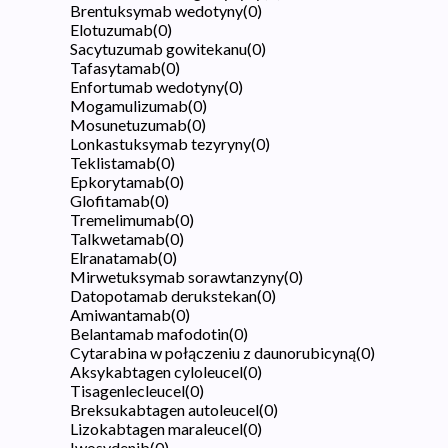
Brentuksymab wedotyny
(
0
)
Elotuzumab
(
0
)
Sacytuzumab gowitekanu
(
0
)
Tafasytamab
(
0
)
Enfortumab wedotyny
(
0
)
Mogamulizumab
(
0
)
Mosunetuzumab
(
0
)
Lonkastuksymab tezyryny
(
0
)
Teklistamab
(
0
)
Epkorytamab
(
0
)
Glofitamab
(
0
)
Tremelimumab
(
0
)
Talkwetamab
(
0
)
Elranatamab
(
0
)
Mirwetuksymab sorawtanzyny
(
0
)
Datopotamab derukstekan
(
0
)
Amiwantamab
(
0
)
Belantamab mafodotin
(
0
)
Cytarabina w połączeniu z daunorubicyną
(
0
)
Aksykabtagen cyloleucel
(
0
)
Tisagenlecleucel
(
0
)
Breksukabtagen autoleucel
(
0
)
Lizokabtagen maraleucel
(
0
)
Iwosydenib
(
0
)