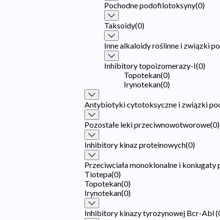
Pochodne podofilotoksyny
(
0
)
Taksoidy
(
0
)
Inne alkaloidy roślinne i związki 
Inhibitory topoizomerazy-I
(
0
)
Topotekan
(
0
)
Irynotekan
(
0
)
Antybiotyki cytotoksyczne i związki p
Pozostałe leki przeciwnowotworowe
(
0
)
Inhibitory kinaz proteinowych
(
0
)
Przeciwciała monoklonalne i koniugaty 
Tiotepa
(
0
)
Topotekan
(
0
)
Irynotekan
(
0
)
Inhibitory kinazy tyrozynowej Bcr-Abl
(