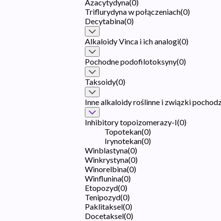
Azacytydyna
(
0
)
Triflurydyna w połączeniach
(
0
)
Decytabina
(
0
)
Alkaloidy Vinca i ich analogi
(
0
)
Pochodne podofilotoksyny
(
0
)
Taksoidy
(
0
)
Inne alkaloidy roślinne i związki pochod
Inhibitory topoizomerazy-I
(
0
)
Topotekan
(
0
)
Irynotekan
(
0
)
Winblastyna
(
0
)
Winkrystyna
(
0
)
Winorelbina
(
0
)
Winflunina
(
0
)
Etopozyd
(
0
)
Tenipozyd
(
0
)
Paklitaksel
(
0
)
Docetaksel
(
0
)