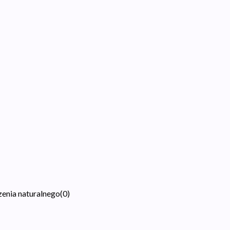
zenia naturalnego
(
0
)