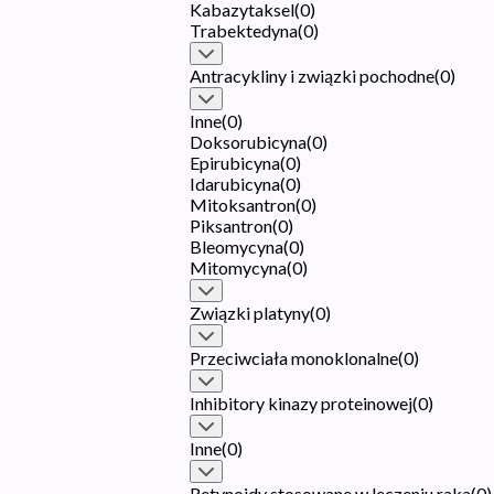
Kabazytaksel
(
0
)
Trabektedyna
(
0
)
Antracykliny i związki pochodne
(
0
)
Inne
(
0
)
Doksorubicyna
(
0
)
Epirubicyna
(
0
)
Idarubicyna
(
0
)
Mitoksantron
(
0
)
Piksantron
(
0
)
Bleomycyna
(
0
)
Mitomycyna
(
0
)
Związki platyny
(
0
)
Przeciwciała monoklonalne
(
0
)
Inhibitory kinazy proteinowej
(
0
)
Inne
(
0
)
Retynoidy stosowane w leczeniu raka
(
0
)