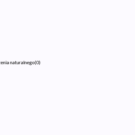
zenia naturalnego
(
0
)