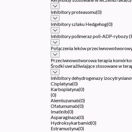
Inhibitory proteasomu
(
0
)
Inhibitory szlaku Hedgehog
(
0
)
Inhibitory polimeraz poli-ADP-rybozy 
Połączenia leków przeciwnowotworow
Przeciwnowotworowa terapia komórko
Środki uwrażliwiające stosowane w tera
Inhibitory dehydrogenazy izocytryniano
Cisplatyna
(
0
)
Karboplatyna
(
0
)
(
0
)
Alemtuzumab
(
0
)
Ofatumumab
(
0
)
Imatinib
(
0
)
Asparaginaza
(
0
)
Hydroksykarbamid
(
0
)
Estramustyna
(
0
)