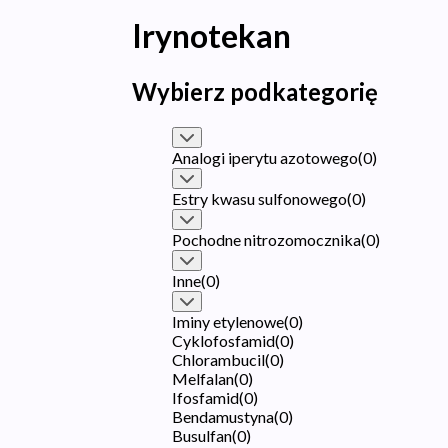
Irynotekan
Wybierz podkategorię
Analogi iperytu azotowego
(
0
)
Estry kwasu sulfonowego
(
0
)
Pochodne nitrozomocznika
(
0
)
Inne
(
0
)
Iminy etylenowe
(
0
)
Cyklofosfamid
(
0
)
Chlorambucil
(
0
)
Melfalan
(
0
)
Ifosfamid
(
0
)
Bendamustyna
(
0
)
Busulfan
(
0
)