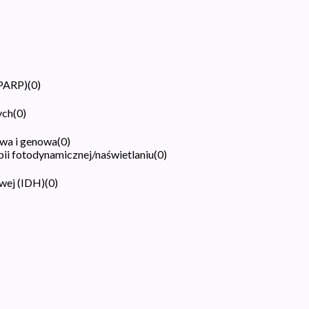
(PARP)
(
0
)
ych
(
0
)
wa i genowa
(
0
)
pii fotodynamicznej/naświetlaniu
(
0
)
wej (IDH)
(
0
)