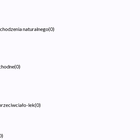
pochodzenia naturalnego
(
0
)
ochodne
(
0
)
przeciwciało-lek
(
0
)
0
)