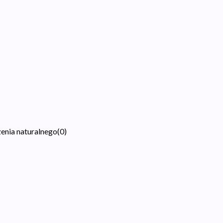
zenia naturalnego
(
0
)