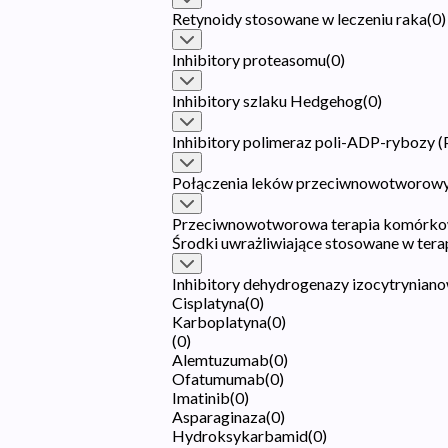
Retynoidy stosowane w leczeniu raka
(
0
)
Inhibitory proteasomu
(
0
)
Inhibitory szlaku Hedgehog
(
0
)
Inhibitory polimeraz poli-ADP-rybozy 
Połączenia leków przeciwnowotworow
Przeciwnowotworowa terapia komórko
Środki uwrażliwiające stosowane w tera
Inhibitory dehydrogenazy izocytryniano
Cisplatyna
(
0
)
Karboplatyna
(
0
)
(
0
)
Alemtuzumab
(
0
)
Ofatumumab
(
0
)
Imatinib
(
0
)
Asparaginaza
(
0
)
Hydroksykarbamid
(
0
)