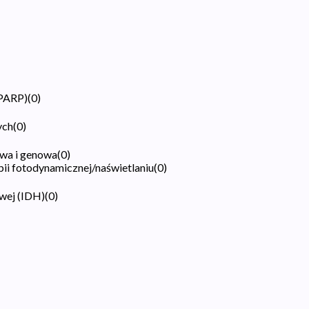
(PARP)
(
0
)
ych
(
0
)
wa i genowa
(
0
)
pii fotodynamicznej/naświetlaniu
(
0
)
wej (IDH)
(
0
)