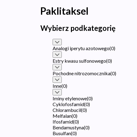
Paklitaksel
Wybierz podkategorię
Analogi iperytu azotowego
(
0
)
Estry kwasu sulfonowego
(
0
)
Pochodne nitrozomocznika
(
0
)
Inne
(
0
)
Iminy etylenowe
(
0
)
Cyklofosfamid
(
0
)
Chlorambucil
(
0
)
Melfalan
(
0
)
Ifosfamid
(
0
)
Bendamustyna
(
0
)
Busulfan
(
0
)