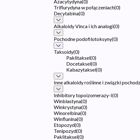
Azacytydyna
(
0
)
Triflurydyna w połączeniach
(
0
)
Decytabina
(
0
)
Alkaloidy Vinca i ich analogi
(
0
)
Pochodne podofilotoksyny
(
0
)
Taksoidy
(
0
)
Paklitaksel
(
0
)
Docetaksel
(
0
)
Kabazytaksel
(
0
)
Inne alkaloidy roślinne i związki pochod
Inhibitory topoizomerazy-I
(
0
)
Winblastyna
(
0
)
Winkrystyna
(
0
)
Winorelbina
(
0
)
Winflunina
(
0
)
Etopozyd
(
0
)
Tenipozyd
(
0
)
Paklitaksel
(
0
)