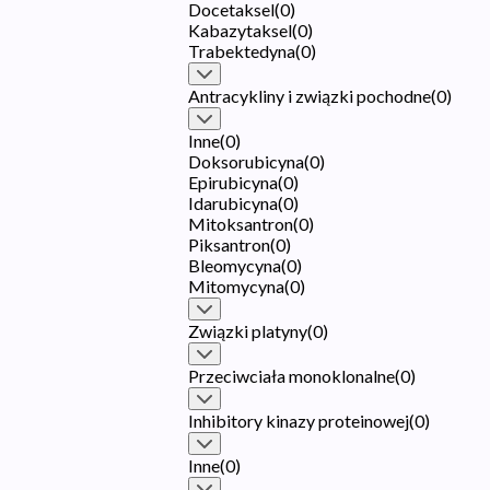
Docetaksel
(
0
)
Kabazytaksel
(
0
)
Trabektedyna
(
0
)
Antracykliny i związki pochodne
(
0
)
Inne
(
0
)
Doksorubicyna
(
0
)
Epirubicyna
(
0
)
Idarubicyna
(
0
)
Mitoksantron
(
0
)
Piksantron
(
0
)
Bleomycyna
(
0
)
Mitomycyna
(
0
)
Związki platyny
(
0
)
Przeciwciała monoklonalne
(
0
)
Inhibitory kinazy proteinowej
(
0
)
Inne
(
0
)