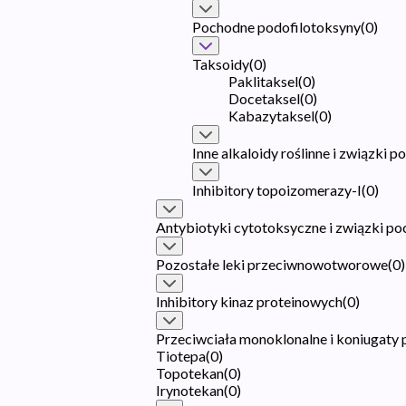
Pochodne podofilotoksyny
(
0
)
Taksoidy
(
0
)
Paklitaksel
(
0
)
Docetaksel
(
0
)
Kabazytaksel
(
0
)
Inne alkaloidy roślinne i związki 
Inhibitory topoizomerazy-I
(
0
)
Antybiotyki cytotoksyczne i związki p
Pozostałe leki przeciwnowotworowe
(
0
)
Inhibitory kinaz proteinowych
(
0
)
Przeciwciała monoklonalne i koniugaty 
Tiotepa
(
0
)
Topotekan
(
0
)
Irynotekan
(
0
)