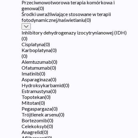
Przeciwnowotworowa terapia komórkowa i
genowa
(
0
)
Środki uwrażliwiające stosowane w terapii
fotodynamicznej/naświetlaniu
(
0
)
Inhibitory dehydrogenazy izocytrynianowej (IDH)
(
0
)
Cisplatyna
(
0
)
Karboplatyna
(
0
)
(
0
)
Alemtuzumab
(
0
)
Ofatumumab
(
0
)
Imatinib
(
0
)
Asparaginaza
(
0
)
Hydroksykarbamid
(
0
)
Estramustyna
(
0
)
Topotekan
(
0
)
Mitotan
(
0
)
Pegaspargaza
(
0
)
Trójtlenek arsenu
(
0
)
Bortezomib
(
0
)
Celekoksyb
(
0
)
Anagrelid
(
0
)
Aflibercept
(
0
)