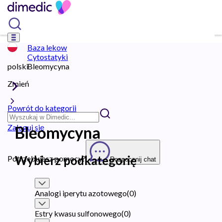
Baza lekow
Cytostatyki
polski
Bleomycyna
Zmień
Powrót do kategorii
Zaloguj się
Bleomycyna
Wybierz podkategorię
Potrzebujesz pomocy?
Rozpocznij chat
Analogi iperytu azotowego
(
0
)
Estry kwasu sulfonowego
(
0
)