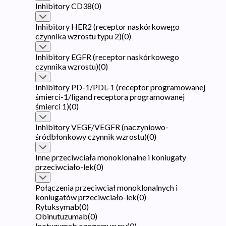
Inhibitory CD38
(
0
)
Inhibitory HER2 (receptor naskórkowego
czynnika wzrostu typu 2)
(
0
)
Inhibitory EGFR (receptor naskórkowego
czynnika wzrostu)
(
0
)
Inhibitory PD-1/PDL-1 (receptor programowanej
śmierci-1/ligand receptora programowanej
śmierci 1)
(
0
)
Inhibitory VEGF/VEGFR (naczyniowo-
śródbłonkowy czynnik wzrostu)
(
0
)
Inne przeciwciała monoklonalne i koniugaty
przeciwciało-lek
(
0
)
Połączenia przeciwciał monoklonalnych i
koniugatów przeciwciało-lek
(
0
)
Rytuksymab
(
0
)
Obinutuzumab
(
0
)
Inotuzumab ozogamycyny
(
0
)