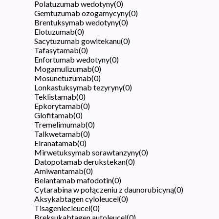
Polatuzumab wedotyny
(
0
)
Gemtuzumab ozogamycyny
(
0
)
Brentuksymab wedotyny
(
0
)
Elotuzumab
(
0
)
Sacytuzumab gowitekanu
(
0
)
Tafasytamab
(
0
)
Enfortumab wedotyny
(
0
)
Mogamulizumab
(
0
)
Mosunetuzumab
(
0
)
Lonkastuksymab tezyryny
(
0
)
Teklistamab
(
0
)
Epkorytamab
(
0
)
Glofitamab
(
0
)
Tremelimumab
(
0
)
Talkwetamab
(
0
)
Elranatamab
(
0
)
Mirwetuksymab sorawtanzyny
(
0
)
Datopotamab derukstekan
(
0
)
Amiwantamab
(
0
)
Belantamab mafodotin
(
0
)
Cytarabina w połączeniu z daunorubicyną
(
0
)
Aksykabtagen cyloleucel
(
0
)
Tisagenlecleucel
(
0
)
Breksukabtagen autoleucel
(
0
)