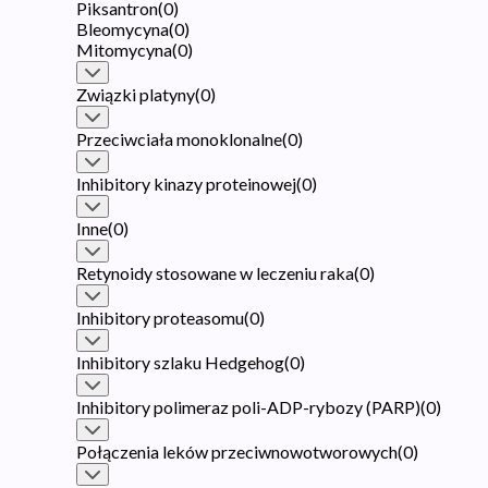
Piksantron
(
0
)
Bleomycyna
(
0
)
Mitomycyna
(
0
)
Związki platyny
(
0
)
Przeciwciała monoklonalne
(
0
)
Inhibitory kinazy proteinowej
(
0
)
Inne
(
0
)
Retynoidy stosowane w leczeniu raka
(
0
)
Inhibitory proteasomu
(
0
)
Inhibitory szlaku Hedgehog
(
0
)
Inhibitory polimeraz poli-ADP-rybozy (PARP)
(
0
)
Połączenia leków przeciwnowotworowych
(
0
)