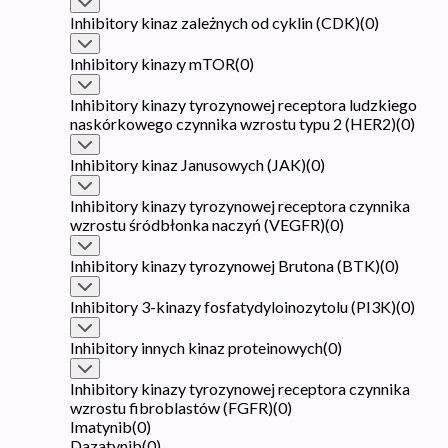
Inhibitory kinaz zależnych od cyklin (CDK)
(
0
)
Inhibitory kinazy mTOR
(
0
)
Inhibitory kinazy tyrozynowej receptora ludzkiego
naskórkowego czynnika wzrostu typu 2 (HER2)
(
0
)
Inhibitory kinaz Janusowych (JAK)
(
0
)
Inhibitory kinazy tyrozynowej receptora czynnika
wzrostu śródbłonka naczyń (VEGFR)
(
0
)
Inhibitory kinazy tyrozynowej Brutona (BTK)
(
0
)
Inhibitory 3-kinazy fosfatydyloinozytolu (PI3K)
(
0
)
Inhibitory innych kinaz proteinowych
(
0
)
Inhibitory kinazy tyrozynowej receptora czynnika
wzrostu fibroblastów (FGFR)
(
0
)
Imatynib
(
0
)
Dazatynib
(
0
)