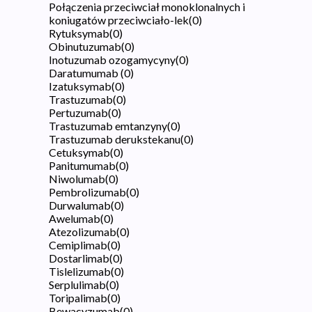
Połączenia przeciwciał monoklonalnych i
koniugatów przeciwciało-lek
(
0
)
Rytuksymab
(
0
)
Obinutuzumab
(
0
)
Inotuzumab ozogamycyny
(
0
)
Daratumumab
(
0
)
Izatuksymab
(
0
)
Trastuzumab
(
0
)
Pertuzumab
(
0
)
Trastuzumab emtanzyny
(
0
)
Trastuzumab derukstekanu
(
0
)
Cetuksymab
(
0
)
Panitumumab
(
0
)
Niwolumab
(
0
)
Pembrolizumab
(
0
)
Durwalumab
(
0
)
Awelumab
(
0
)
Atezolizumab
(
0
)
Cemiplimab
(
0
)
Dostarlimab
(
0
)
Tislelizumab
(
0
)
Serplulimab
(
0
)
Toripalimab
(
0
)
Bewacyzumab
(
0
)