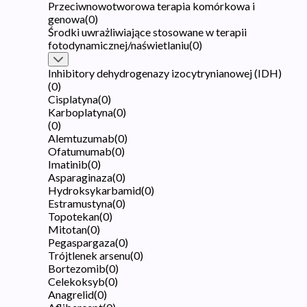
Przeciwnowotworowa terapia komórkowa i
genowa
(
0
)
Środki uwrażliwiające stosowane w terapii
fotodynamicznej/naświetlaniu
(
0
)
Inhibitory dehydrogenazy izocytrynianowej (IDH)
(
0
)
Cisplatyna
(
0
)
Karboplatyna
(
0
)
(
0
)
Alemtuzumab
(
0
)
Ofatumumab
(
0
)
Imatinib
(
0
)
Asparaginaza
(
0
)
Hydroksykarbamid
(
0
)
Estramustyna
(
0
)
Topotekan
(
0
)
Mitotan
(
0
)
Pegaspargaza
(
0
)
Trójtlenek arsenu
(
0
)
Bortezomib
(
0
)
Celekoksyb
(
0
)
Anagrelid
(
0
)