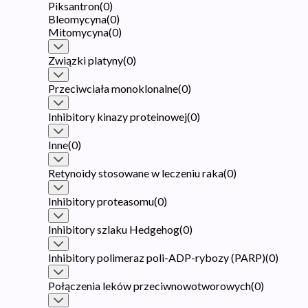
Piksantron
(
0
)
Bleomycyna
(
0
)
Mitomycyna
(
0
)
Związki platyny
(
0
)
Przeciwciała monoklonalne
(
0
)
Inhibitory kinazy proteinowej
(
0
)
Inne
(
0
)
Retynoidy stosowane w leczeniu raka
(
0
)
Inhibitory proteasomu
(
0
)
Inhibitory szlaku Hedgehog
(
0
)
Inhibitory polimeraz poli-ADP-rybozy (PARP)
(
0
)
Połączenia leków przeciwnowotworowych
(
0
)