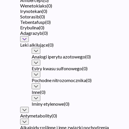
Aflibercept
(
0
)
Wenetoklaks
(
0
)
Irynotekan
(
0
)
Sotorasib
(
0
)
Tebentafusp
(
0
)
Erybulina
(
0
)
Adagrazyb
(
0
)
Leki alkilujące
(
0
)
Analogi iperytu azotowego
(
0
)
Estry kwasu sulfonowego
(
0
)
Pochodne nitrozomocznika
(
0
)
Inne
(
0
)
Iminy etylenowe
(
0
)
Antymetabolity
(
0
)
Alkaloidy roślinne i inne związki pochodzenia