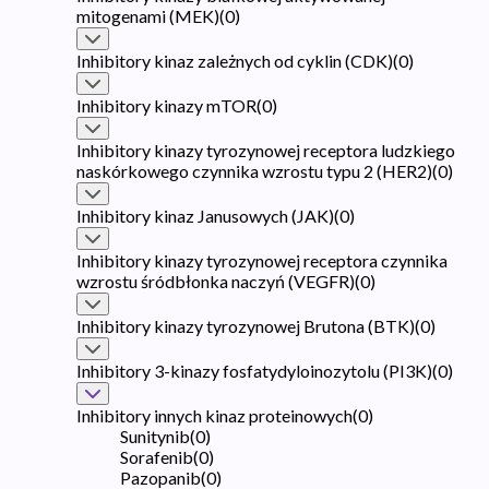
mitogenami (MEK)
(
0
)
Inhibitory kinaz zależnych od cyklin (CDK)
(
0
)
Inhibitory kinazy mTOR
(
0
)
Inhibitory kinazy tyrozynowej receptora ludzkiego
naskórkowego czynnika wzrostu typu 2 (HER2)
(
0
)
Inhibitory kinaz Janusowych (JAK)
(
0
)
Inhibitory kinazy tyrozynowej receptora czynnika
wzrostu śródbłonka naczyń (VEGFR)
(
0
)
Inhibitory kinazy tyrozynowej Brutona (BTK)
(
0
)
Inhibitory 3-kinazy fosfatydyloinozytolu (PI3K)
(
0
)
Inhibitory innych kinaz proteinowych
(
0
)
Sunitynib
(
0
)
Sorafenib
(
0
)
Pazopanib
(
0
)