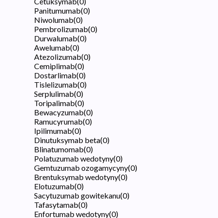
Cetuksymab
(
0
)
Panitumumab
(
0
)
Niwolumab
(
0
)
Pembrolizumab
(
0
)
Durwalumab
(
0
)
Awelumab
(
0
)
Atezolizumab
(
0
)
Cemiplimab
(
0
)
Dostarlimab
(
0
)
Tislelizumab
(
0
)
Serplulimab
(
0
)
Toripalimab
(
0
)
Bewacyzumab
(
0
)
Ramucyrumab
(
0
)
Ipilimumab
(
0
)
Dinutuksymab beta
(
0
)
Blinatumomab
(
0
)
Polatuzumab wedotyny
(
0
)
Gemtuzumab ozogamycyny
(
0
)
Brentuksymab wedotyny
(
0
)
Elotuzumab
(
0
)
Sacytuzumab gowitekanu
(
0
)
Tafasytamab
(
0
)
Enfortumab wedotyny
(
0
)