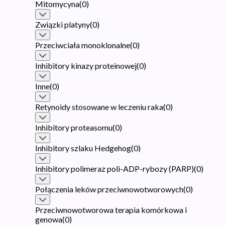
Mitomycyna
(
0
)
Związki platyny
(
0
)
Przeciwciała monoklonalne
(
0
)
Inhibitory kinazy proteinowej
(
0
)
Inne
(
0
)
Retynoidy stosowane w leczeniu raka
(
0
)
Inhibitory proteasomu
(
0
)
Inhibitory szlaku Hedgehog
(
0
)
Inhibitory polimeraz poli-ADP-rybozy (PARP)
(
0
)
Połączenia leków przeciwnowotworowych
(
0
)
Przeciwnowotworowa terapia komórkowa i
genowa
(
0
)