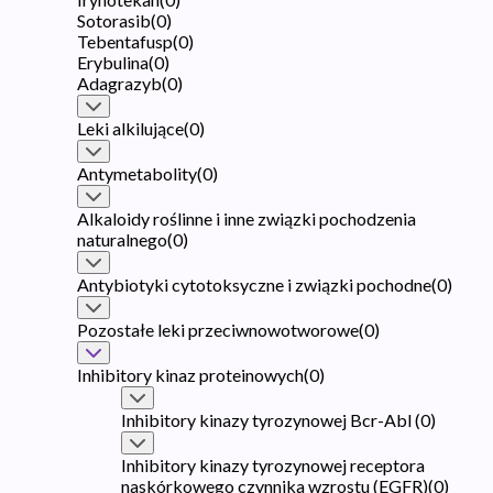
Sotorasib
(
0
)
Tebentafusp
(
0
)
Erybulina
(
0
)
Adagrazyb
(
0
)
Leki alkilujące
(
0
)
Antymetabolity
(
0
)
Alkaloidy roślinne i inne związki pochodzenia
naturalnego
(
0
)
Antybiotyki cytotoksyczne i związki pochodne
(
0
)
Pozostałe leki przeciwnowotworowe
(
0
)
Inhibitory kinaz proteinowych
(
0
)
Inhibitory kinazy tyrozynowej Bcr-Abl
(
0
)
Inhibitory kinazy tyrozynowej receptora
naskórkowego czynnika wzrostu (EGFR)
(
0
)