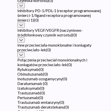
czynnika wzrostu)
(
0
)
Inhibitory PD-1/PDL-1 (receptor programowanej
śmierci-1/ligand receptora programowanej
śmierci 1)
(
0
)
Inhibitory VEGF/VEGFR (naczyniowo-
śródbłonkowy czynnik wzrostu)
(
0
)
Inne przeciwciała monoklonalne i koniugaty
przeciwciało-lek
(
0
)
Połączenia przeciwciał monoklonalnych i
koniugatów przeciwciało-lek
(
0
)
Rytuksymab
(
0
)
Obinutuzumab
(
0
)
Inotuzumab ozogamycyny
(
0
)
Daratumumab
(
0
)
Izatuksymab
(
0
)
Trastuzumab
(
0
)
Pertuzumab
(
0
)
Trastuzumab emtanzyny
(
0
)
Trastuzumab derukstekanu
(
0
)