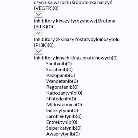
czynnika wzrostu śródbłonka naczyń
(VEGFR)
(
0
)
Inhibitory kinazy tyrozynowej Brutona
(BTK)
(
0
)
Inhibitory 3-kinazy fosfatydyloinozytolu
(PI3K)
(
0
)
Inhibitory innych kinaz proteinowych
(
0
)
Sunitynib
(
0
)
Sorafenib
(
0
)
Pazopanib
(
0
)
Wandetanib
(
0
)
Regorafenib
(
0
)
Kabozantynib
(
0
)
Nintedanib
(
0
)
Midostauryna
(
0
)
Gilterytynib
(
0
)
Larotrektynib
(
0
)
Entrektynib
(
0
)
Selperkatynib
(
0
)
Awaprytynib
(
0
)