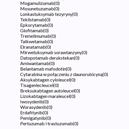
Mogamulizumab
(
0
)
Mosunetuzumab
(
0
)
Lonkastuksymab tezyryny
(
0
)
Teklistamab
(
0
)
Epkorytamab
(
0
)
Glofitamab
(
0
)
Tremelimumab
(
0
)
Talkwetamab
(
0
)
Elranatamab
(
0
)
Mirwetuksymab sorawtanzyny
(
0
)
Datopotamab derukstekan
(
0
)
Amiwantamab
(
0
)
Belantamab mafodotin
(
0
)
Cytarabina w połączeniu z daunorubicyną
(
0
)
Aksykabtagen cyloleucel
(
0
)
Tisagenlecleucel
(
0
)
Breksukabtagen autoleucel
(
0
)
Lizokabtagen maraleucel
(
0
)
Iwosydenib
(
0
)
Worasydenib
(
0
)
Erdafitynib
(
0
)
Pemigatynib
(
0
)
Pertuzumab i trastuzumab
(
0
)