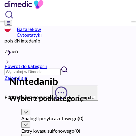
Baza lekow
Cytostatyki
polski
Nintedanib
Zmień
Powrót do kategorii
Zaloguj się
Nintedanib
Wybierz podkategorię
Potrzebujesz pomocy?
Rozpocznij chat
Analogi iperytu azotowego
(
0
)
Estry kwasu sulfonowego
(
0
)