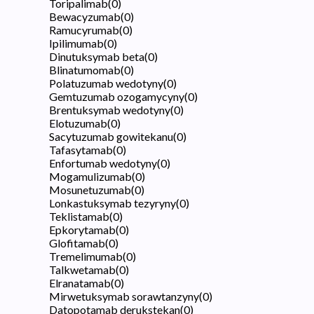
Toripalimab
(
0
)
Bewacyzumab
(
0
)
Ramucyrumab
(
0
)
Ipilimumab
(
0
)
Dinutuksymab beta
(
0
)
Blinatumomab
(
0
)
Polatuzumab wedotyny
(
0
)
Gemtuzumab ozogamycyny
(
0
)
Brentuksymab wedotyny
(
0
)
Elotuzumab
(
0
)
Sacytuzumab gowitekanu
(
0
)
Tafasytamab
(
0
)
Enfortumab wedotyny
(
0
)
Mogamulizumab
(
0
)
Mosunetuzumab
(
0
)
Lonkastuksymab tezyryny
(
0
)
Teklistamab
(
0
)
Epkorytamab
(
0
)
Glofitamab
(
0
)
Tremelimumab
(
0
)
Talkwetamab
(
0
)
Elranatamab
(
0
)
Mirwetuksymab sorawtanzyny
(
0
)
Datopotamab derukstekan
(
0
)