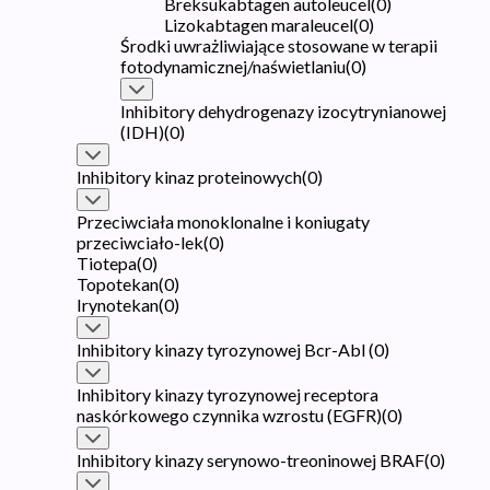
Breksukabtagen autoleucel
(
0
)
Lizokabtagen maraleucel
(
0
)
Środki uwrażliwiające stosowane w terapii
fotodynamicznej/naświetlaniu
(
0
)
Inhibitory dehydrogenazy izocytrynianowej
(IDH)
(
0
)
Inhibitory kinaz proteinowych
(
0
)
Przeciwciała monoklonalne i koniugaty
przeciwciało-lek
(
0
)
Tiotepa
(
0
)
Topotekan
(
0
)
Irynotekan
(
0
)
Inhibitory kinazy tyrozynowej Bcr-Abl
(
0
)
Inhibitory kinazy tyrozynowej receptora
naskórkowego czynnika wzrostu (EGFR)
(
0
)
Inhibitory kinazy serynowo-treoninowej BRAF
(
0
)