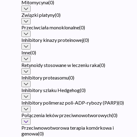
Mitomycyna
(
0
)
Związki platyny
(
0
)
Przeciwciała monoklonalne
(
0
)
Inhibitory kinazy proteinowej
(
0
)
Inne
(
0
)
Retynoidy stosowane w leczeniu raka
(
0
)
Inhibitory proteasomu
(
0
)
Inhibitory szlaku Hedgehog
(
0
)
Inhibitory polimeraz poli-ADP-rybozy (PARP)
(
0
)
Połączenia leków przeciwnowotworowych
(
0
)
Przeciwnowotworowa terapia komórkowa i
genowa
(
0
)