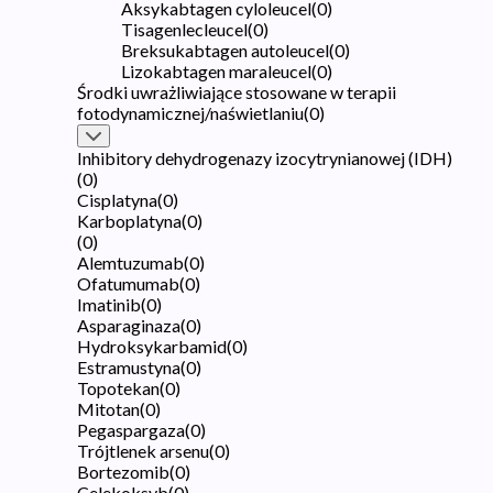
Aksykabtagen cyloleucel
(
0
)
Tisagenlecleucel
(
0
)
Breksukabtagen autoleucel
(
0
)
Lizokabtagen maraleucel
(
0
)
Środki uwrażliwiające stosowane w terapii
fotodynamicznej/naświetlaniu
(
0
)
Inhibitory dehydrogenazy izocytrynianowej (IDH)
(
0
)
Cisplatyna
(
0
)
Karboplatyna
(
0
)
(
0
)
Alemtuzumab
(
0
)
Ofatumumab
(
0
)
Imatinib
(
0
)
Asparaginaza
(
0
)
Hydroksykarbamid
(
0
)
Estramustyna
(
0
)
Topotekan
(
0
)
Mitotan
(
0
)
Pegaspargaza
(
0
)
Trójtlenek arsenu
(
0
)
Bortezomib
(
0
)
Celekoksyb
(
0
)