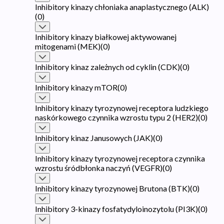
Inhibitory kinazy chłoniaka anaplastycznego (ALK)
(
0
)
Inhibitory kinazy białkowej aktywowanej
mitogenami (MEK)
(
0
)
Inhibitory kinaz zależnych od cyklin (CDK)
(
0
)
Inhibitory kinazy mTOR
(
0
)
Inhibitory kinazy tyrozynowej receptora ludzkiego
naskórkowego czynnika wzrostu typu 2 (HER2)
(
0
)
Inhibitory kinaz Janusowych (JAK)
(
0
)
Inhibitory kinazy tyrozynowej receptora czynnika
wzrostu śródbłonka naczyń (VEGFR)
(
0
)
Inhibitory kinazy tyrozynowej Brutona (BTK)
(
0
)
Inhibitory 3-kinazy fosfatydyloinozytolu (PI3K)
(
0
)