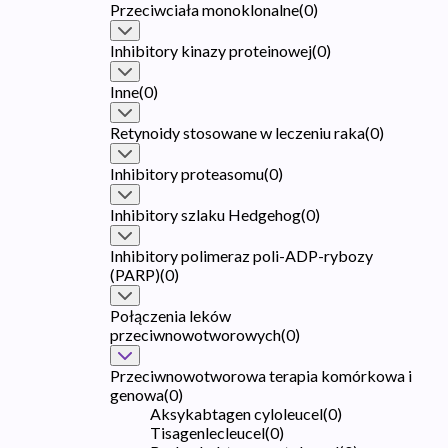
Przeciwciała monoklonalne
(
0
)
Inhibitory kinazy proteinowej
(
0
)
Inne
(
0
)
Retynoidy stosowane w leczeniu raka
(
0
)
Inhibitory proteasomu
(
0
)
Inhibitory szlaku Hedgehog
(
0
)
Inhibitory polimeraz poli-ADP-rybozy
(PARP)
(
0
)
Połączenia leków
przeciwnowotworowych
(
0
)
Przeciwnowotworowa terapia komórkowa i
genowa
(
0
)
Aksykabtagen cyloleucel
(
0
)
Tisagenlecleucel
(
0
)