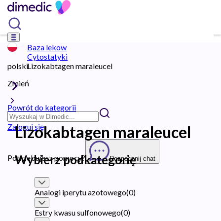
Baza lekow
Cytostatyki
polski
Lizokabtagen maraleucel
Zmień
Powrót do kategorii
Zaloguj się
Lizokabtagen maraleucel
Wybierz podkategorię
Potrzebujesz pomocy?
Rozpocznij chat
Analogi iperytu azotowego
(
0
)
Estry kwasu sulfonowego
(
0
)