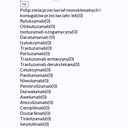
Połączenia przeciwciał monoklonalnych i
koniugatów przeciwciało-lek
(
0
)
Rytuksymab
(
0
)
Obinutuzumab
(
0
)
Inotuzumab ozogamycyny
(
0
)
Daratumumab
(
0
)
Izatuksymab
(
0
)
Trastuzumab
(
0
)
Pertuzumab
(
0
)
Trastuzumab emtanzyny
(
0
)
Trastuzumab derukstekanu
(
0
)
Cetuksymab
(
0
)
Panitumumab
(
0
)
Niwolumab
(
0
)
Pembrolizumab
(
0
)
Durwalumab
(
0
)
Awelumab
(
0
)
Atezolizumab
(
0
)
Cemiplimab
(
0
)
Dostarlimab
(
0
)
Tislelizumab
(
0
)
Serplulimab
(
0
)