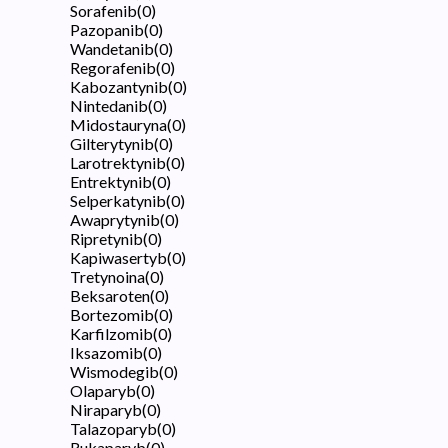
Sorafenib
(
0
)
Pazopanib
(
0
)
Wandetanib
(
0
)
Regorafenib
(
0
)
Kabozantynib
(
0
)
Nintedanib
(
0
)
Midostauryna
(
0
)
Gilterytynib
(
0
)
Larotrektynib
(
0
)
Entrektynib
(
0
)
Selperkatynib
(
0
)
Awaprytynib
(
0
)
Ripretynib
(
0
)
Kapiwasertyb
(
0
)
Tretynoina
(
0
)
Beksaroten
(
0
)
Bortezomib
(
0
)
Karfilzomib
(
0
)
Iksazomib
(
0
)
Wismodegib
(
0
)
Olaparyb
(
0
)
Niraparyb
(
0
)
Talazoparyb
(
0
)
Rukaparyb
(
0
)