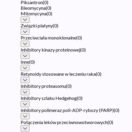
Piksantron
(
0
)
Bleomycyna
(
0
)
Mitomycyna
(
0
)
Związki platyny
(
0
)
Przeciwciała monoklonalne
(
0
)
Inhibitory kinazy proteinowej
(
0
)
Inne
(
0
)
Retynoidy stosowane w leczeniu raka
(
0
)
Inhibitory proteasomu
(
0
)
Inhibitory szlaku Hedgehog
(
0
)
Inhibitory polimeraz poli-ADP-rybozy (PARP)
(
0
)
Połączenia leków przeciwnowotworowych
(
0
)