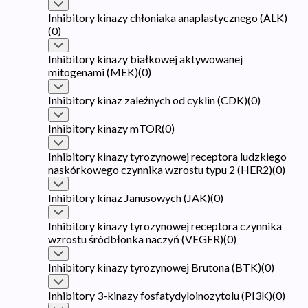
Inhibitory kinazy chłoniaka anaplastycznego (ALK)
(
0
)
Inhibitory kinazy białkowej aktywowanej
mitogenami (MEK)
(
0
)
Inhibitory kinaz zależnych od cyklin (CDK)
(
0
)
Inhibitory kinazy mTOR
(
0
)
Inhibitory kinazy tyrozynowej receptora ludzkiego
naskórkowego czynnika wzrostu typu 2 (HER2)
(
0
)
Inhibitory kinaz Janusowych (JAK)
(
0
)
Inhibitory kinazy tyrozynowej receptora czynnika
wzrostu śródbłonka naczyń (VEGFR)
(
0
)
Inhibitory kinazy tyrozynowej Brutona (BTK)
(
0
)
Inhibitory 3-kinazy fosfatydyloinozytolu (PI3K)
(
0
)