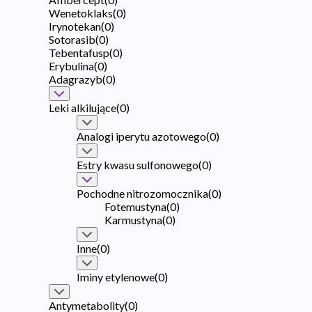
Wenetoklaks
(
0
)
Irynotekan
(
0
)
Sotorasib
(
0
)
Tebentafusp
(
0
)
Erybulina
(
0
)
Adagrazyb
(
0
)
Leki alkilujące
(
0
)
Analogi iperytu azotowego
(
0
)
Estry kwasu sulfonowego
(
0
)
Pochodne nitrozomocznika
(
0
)
Fotemustyna
(
0
)
Karmustyna
(
0
)
Inne
(
0
)
Iminy etylenowe
(
0
)
Antymetabolity
(
0
)