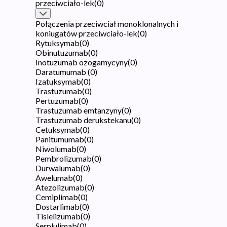
przeciwciało-lek
(
0
)
Połączenia przeciwciał monoklonalnych i
koniugatów przeciwciało-lek
(
0
)
Rytuksymab
(
0
)
Obinutuzumab
(
0
)
Inotuzumab ozogamycyny
(
0
)
Daratumumab
(
0
)
Izatuksymab
(
0
)
Trastuzumab
(
0
)
Pertuzumab
(
0
)
Trastuzumab emtanzyny
(
0
)
Trastuzumab derukstekanu
(
0
)
Cetuksymab
(
0
)
Panitumumab
(
0
)
Niwolumab
(
0
)
Pembrolizumab
(
0
)
Durwalumab
(
0
)
Awelumab
(
0
)
Atezolizumab
(
0
)
Cemiplimab
(
0
)
Dostarlimab
(
0
)
Tislelizumab
(
0
)
Serplulimab
(
0
)