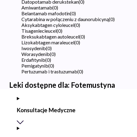
Datopotamab derukstekan
(
0
)
Amiwantamab
(
0
)
Belantamab mafodotin
(
0
)
Cytarabina w połączeniu z daunorubicyną
(
0
)
Aksykabtagen cyloleucel
(
0
)
Tisagenlecleucel
(
0
)
Breksukabtagen autoleucel
(
0
)
Lizokabtagen maraleucel
(
0
)
Iwosydenib
(
0
)
Worasydenib
(
0
)
Erdafitynib
(
0
)
Pemigatynib
(
0
)
Pertuzumab i trastuzumab
(
0
)
Leki dostępne dla:
Fotemustyna
Konsultacje Medyczne