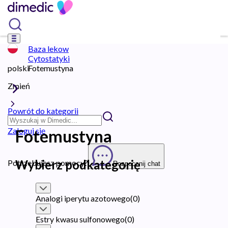
Baza lekow
Cytostatyki
polski
Fotemustyna
Zmień
Powrót do kategorii
Zaloguj się
Fotemustyna
Wybierz podkategorię
Potrzebujesz pomocy?
Rozpocznij chat
Analogi iperytu azotowego
(
0
)
Estry kwasu sulfonowego
(
0
)