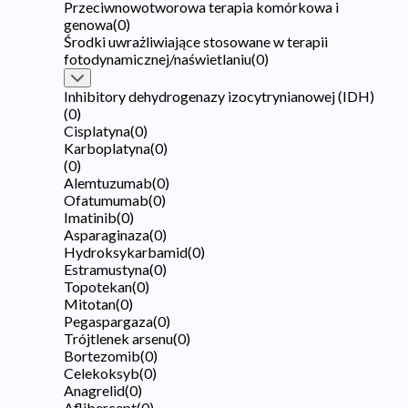
Przeciwnowotworowa terapia komórkowa i
genowa
(
0
)
Środki uwrażliwiające stosowane w terapii
fotodynamicznej/naświetlaniu
(
0
)
Inhibitory dehydrogenazy izocytrynianowej (IDH)
(
0
)
Cisplatyna
(
0
)
Karboplatyna
(
0
)
(
0
)
Alemtuzumab
(
0
)
Ofatumumab
(
0
)
Imatinib
(
0
)
Asparaginaza
(
0
)
Hydroksykarbamid
(
0
)
Estramustyna
(
0
)
Topotekan
(
0
)
Mitotan
(
0
)
Pegaspargaza
(
0
)
Trójtlenek arsenu
(
0
)
Bortezomib
(
0
)
Celekoksyb
(
0
)
Anagrelid
(
0
)
Aflibercept
(
0
)