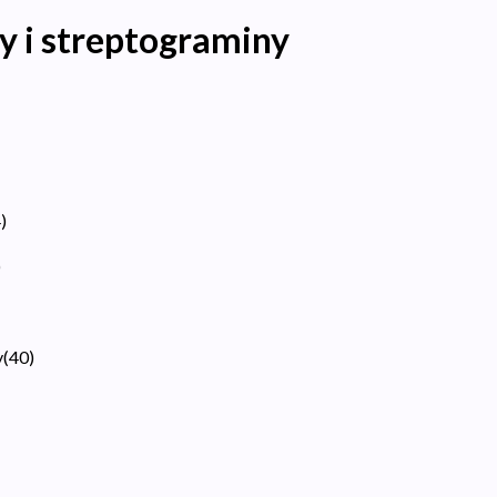
y i streptograminy
4
)
)
y
(
40
)