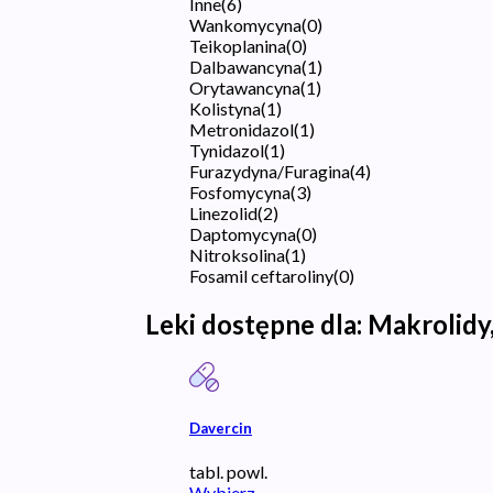
Inne
(
6
)
Wankomycyna
(
0
)
Teikoplanina
(
0
)
Dalbawancyna
(
1
)
Orytawancyna
(
1
)
Kolistyna
(
1
)
Metronidazol
(
1
)
Tynidazol
(
1
)
Furazydyna/Furagina
(
4
)
Fosfomycyna
(
3
)
Linezolid
(
2
)
Daptomycyna
(
0
)
Nitroksolina
(
1
)
Fosamil ceftaroliny
(
0
)
Leki dostępne dla:
Makrolidy,
Davercin
tabl. powl.
Wybierz