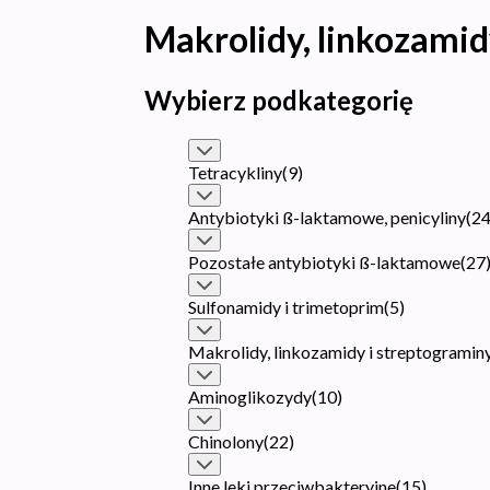
Makrolidy, linkozamid
Wybierz podkategorię
Tetracykliny
(
9
)
Antybiotyki ß-laktamowe, penicyliny
(
2
Pozostałe antybiotyki ß-laktamowe
(
27
Sulfonamidy i trimetoprim
(
5
)
Makrolidy, linkozamidy i streptogramin
Aminoglikozydy
(
10
)
Chinolony
(
22
)
Inne leki przeciwbakteryjne
(
15
)