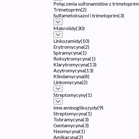
Połączenia sulfonamidów z trimetoprim
Trimetoprim
(
2
)
Sulfametoksazol i trimetoprim
(
3
)
Makrolidy
(
30
)
Linkozamidy
(
10
)
Erytromycyna
(
2
)
Spiramycyna
(
1
)
Roksytromycyna
(
1
)
Klarytromycyna
(
13
)
Azytromycyna
(
13
)
Klindamycyna
(
8
)
Linkomycyna
(
2
)
Streptomycyny
(
1
)
Inne aminoglikozydy
(
9
)
Streptomycyna
(
1
)
Tobramycyna
(
3
)
Gentamycyna
(
3
)
Neomycyna
(
1
)
Amikacyna
(
2
)