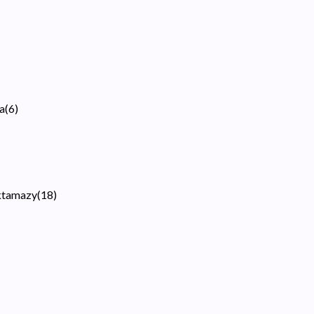
a
(
6
)
aktamazy
(
18
)