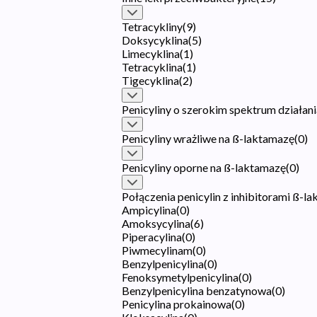
Tetracykliny
(
9
)
Doksycyklina
(
5
)
Limecyklina
(
1
)
Tetracyklina
(
1
)
Tigecyklina
(
2
)
Penicyliny o szerokim spektrum działani
Penicyliny wrażliwe na ß-laktamazę
(
0
)
Penicyliny oporne na ß-laktamazę
(
0
)
Połączenia penicylin z inhibitorami ß-l
Ampicylina
(
0
)
Amoksycylina
(
6
)
Piperacylina
(
0
)
Piwmecylinam
(
0
)
Benzylpenicylina
(
0
)
Fenoksymetylpenicylina
(
0
)
Benzylpenicylina benzatynowa
(
0
)
Penicylina prokainowa
(
0
)