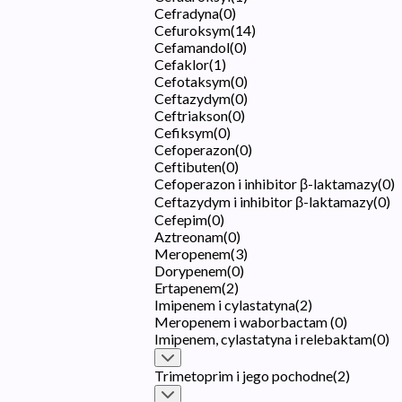
Cefradyna
(
0
)
Cefuroksym
(
14
)
Cefamandol
(
0
)
Cefaklor
(
1
)
Cefotaksym
(
0
)
Ceftazydym
(
0
)
Ceftriakson
(
0
)
Cefiksym
(
0
)
Cefoperazon
(
0
)
Ceftibuten
(
0
)
Cefoperazon i inhibitor β-laktamazy
(
0
)
Ceftazydym i inhibitor β-laktamazy
(
0
)
Cefepim
(
0
)
Aztreonam
(
0
)
Meropenem
(
3
)
Dorypenem
(
0
)
Ertapenem
(
2
)
Imipenem i cylastatyna
(
2
)
Meropenem i waborbactam
(
0
)
Imipenem, cylastatyna i relebaktam
(
0
)
Trimetoprim i jego pochodne
(
2
)