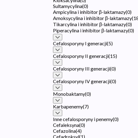
Kloksacylina
(
0
)
Sultamycylina
(
0
)
Ampicylina i inhibitor β-laktamazy
(
0
)
Amoksycylina i inhibitor β-laktamazy
(
1
Tikarcylina i inhibitor β-laktamazy
(
0
)
Piperacylina i inhibitor β-laktamazy
(
0
)
Cefalosporyny I generacji
(
5
)
Cefalosporyny II generacji
(
15
)
Cefalosporyny III generacji
(
0
)
Cefalosporyny IV generacji
(
0
)
Monobaktamy
(
0
)
Karbapenemy
(
7
)
Inne cefalosporyny i penemy
(
0
)
Cefaleksyna
(
0
)
Cefazolina
(
4
)
Cefadroksyl
(
1
)