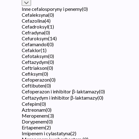
Inne cefalosporyny i penemy
(
0
)
Cefaleksyna
(
0
)
Cefazolina
(
4
)
Cefadroksyl
(
1
)
Cefradyna
(
0
)
Cefuroksym
(
14
)
Cefamandol
(
0
)
Cefaklor
(
1
)
Cefotaksym
(
0
)
Ceftazydym
(
0
)
Ceftriakson
(
0
)
Cefiksym
(
0
)
Cefoperazon
(
0
)
Ceftibuten
(
0
)
Cefoperazon i inhibitor β-laktamazy
(
0
)
Ceftazydym i inhibitor β-laktamazy
(
0
)
Cefepim
(
0
)
Aztreonam
(
0
)
Meropenem
(
3
)
Dorypenem
(
0
)
Ertapenem
(
2
)
Imipenem i cylastatyna
(
2
)