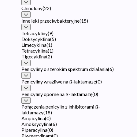
Chinolony
(
22
)
Inne leki przeciwbakteryjne
(
15
)
Tetracykliny
(
9
)
Doksycyklina
(
5
)
Limecyklina
(
1
)
Tetracyklina
(
1
)
Tigecyklina
(
2
)
Penicyliny o szerokim spektrum działania
(
6
)
Penicyliny wrażliwe na ß-laktamazę
(
0
)
Penicyliny oporne na ß-laktamazę
(
0
)
Połączenia penicylin z inhibitorami ß-
laktamazy
(
18
)
Ampicylina
(
0
)
Amoksycylina
(
6
)
Piperacylina
(
0
)
Piwmecylinam
(
0
)