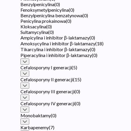
Benzylpenicylina
(
0
)
Fenoksymetylpenicylina
(
0
)
Benzylpenicylina benzatynowa
(
0
)
Penicylina prokainowa
(
0
)
Kloksacylina
(
0
)
Sultamycylina
(
0
)
Ampicylina i inhibitor β-laktamazy
(
0
)
Amoksycylina i inhibitor β-laktamazy
(
18
)
Tikarcylina i inhibitor β-laktamazy
(
0
)
Piperacylina i inhibitor β-laktamazy
(
0
)
Cefalosporyny I generacji
(
5
)
Cefalosporyny II generacji
(
15
)
Cefalosporyny III generacji
(
0
)
Cefalosporyny IV generacji
(
0
)
Monobaktamy
(
0
)
Karbapenemy
(
7
)