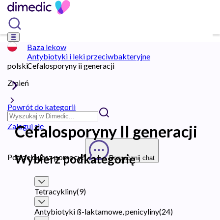
Baza lekow
Antybiotyki i leki przeciwbakteryjne
polski
Cefalosporyny ii generacji
Zmień
Powrót do kategorii
Zaloguj się
Cefalosporyny II generacji
Wybierz podkategorię
Potrzebujesz pomocy?
Rozpocznij chat
Tetracykliny
(
9
)
Antybiotyki ß-laktamowe, penicyliny
(
24
)