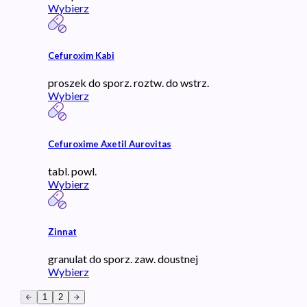
Wybierz
Cefuroxim Kabi
proszek do sporz. roztw. do wstrz.
Wybierz
Cefuroxime Axetil Aurovitas
tabl. powl.
Wybierz
Zinnat
granulat do sporz. zaw. doustnej
Wybierz
1
2