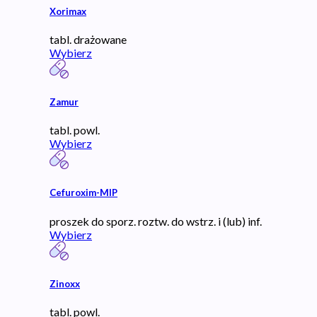
Xorimax
tabl. drażowane
Wybierz
Zamur
tabl. powl.
Wybierz
Cefuroxim-MIP
proszek do sporz. roztw. do wstrz. i (lub) inf.
Wybierz
Zinoxx
tabl. powl.