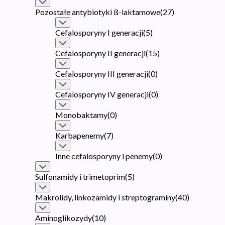
Pozostałe antybiotyki ß-laktamowe
(
27
)
Cefalosporyny I generacji
(
5
)
Cefalosporyny II generacji
(
15
)
Cefalosporyny III generacji
(
0
)
Cefalosporyny IV generacji
(
0
)
Monobaktamy
(
0
)
Karbapenemy
(
7
)
Inne cefalosporyny i penemy
(
0
)
Sulfonamidy i trimetoprim
(
5
)
Makrolidy, linkozamidy i streptograminy
(
40
)
Aminoglikozydy
(
10
)