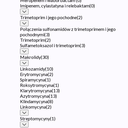
Meropenem i waborbactam
(
0
)
Imipenem, cylastatyna i relebaktam
(
0
)
Trimetoprim i jego pochodne
(
2
)
Połączenia sulfonamidów z trimetoprimem i jego
pochodnymi
(
3
)
Trimetoprim
(
2
)
Sulfametoksazol i trimetoprim
(
3
)
Makrolidy
(
30
)
Linkozamidy
(
10
)
Erytromycyna
(
2
)
Spiramycyna
(
1
)
Roksytromycyna
(
1
)
Klarytromycyna
(
13
)
Azytromycyna
(
13
)
Klindamycyna
(
8
)
Linkomycyna
(
2
)
Streptomycyny
(
1
)