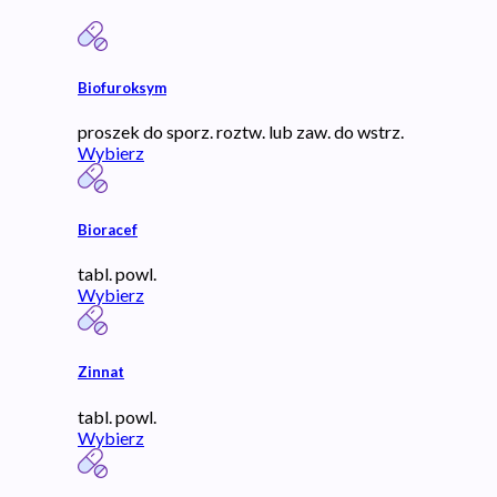
Biofuroksym
proszek do sporz. roztw. lub zaw. do wstrz.
Wybierz
Bioracef
tabl. powl.
Wybierz
Zinnat
tabl. powl.
Wybierz