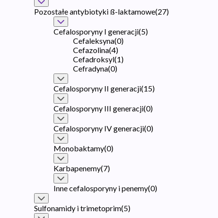
Pozostałe antybiotyki ß-laktamowe
(
27
)
Cefalosporyny I generacji
(
5
)
Cefaleksyna
(
0
)
Cefazolina
(
4
)
Cefadroksyl
(
1
)
Cefradyna
(
0
)
Cefalosporyny II generacji
(
15
)
Cefalosporyny III generacji
(
0
)
Cefalosporyny IV generacji
(
0
)
Monobaktamy
(
0
)
Karbapenemy
(
7
)
Inne cefalosporyny i penemy
(
0
)
Sulfonamidy i trimetoprim
(
5
)