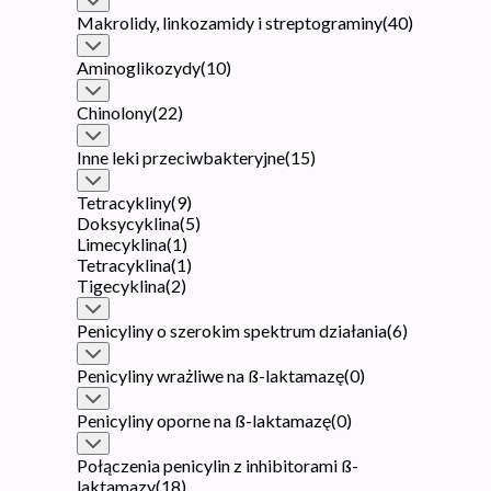
Makrolidy, linkozamidy i streptograminy
(
40
)
Aminoglikozydy
(
10
)
Chinolony
(
22
)
Inne leki przeciwbakteryjne
(
15
)
Tetracykliny
(
9
)
Doksycyklina
(
5
)
Limecyklina
(
1
)
Tetracyklina
(
1
)
Tigecyklina
(
2
)
Penicyliny o szerokim spektrum działania
(
6
)
Penicyliny wrażliwe na ß-laktamazę
(
0
)
Penicyliny oporne na ß-laktamazę
(
0
)
Połączenia penicylin z inhibitorami ß-
laktamazy
(
18
)