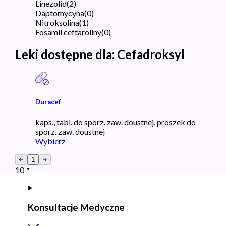
Linezolid
(
2
)
Daptomycyna
(
0
)
Nitroksolina
(
1
)
Fosamil ceftaroliny
(
0
)
Leki dostępne dla:
Cefadroksyl
Duracef
kaps., tabl. do sporz. zaw. doustnej, proszek do
sporz. zaw. doustnej
Wybierz
1
10
Konsultacje Medyczne