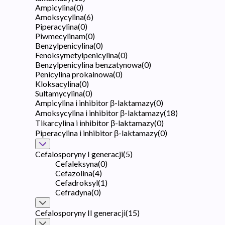
Ampicylina
(
0
)
Amoksycylina
(
6
)
Piperacylina
(
0
)
Piwmecylinam
(
0
)
Benzylpenicylina
(
0
)
Fenoksymetylpenicylina
(
0
)
Benzylpenicylina benzatynowa
(
0
)
Penicylina prokainowa
(
0
)
Kloksacylina
(
0
)
Sultamycylina
(
0
)
Ampicylina i inhibitor β-laktamazy
(
0
)
Amoksycylina i inhibitor β-laktamazy
(
18
)
Tikarcylina i inhibitor β-laktamazy
(
0
)
Piperacylina i inhibitor β-laktamazy
(
0
)
Cefalosporyny I generacji
(
5
)
Cefaleksyna
(
0
)
Cefazolina
(
4
)
Cefadroksyl
(
1
)
Cefradyna
(
0
)
Cefalosporyny II generacji
(
15
)