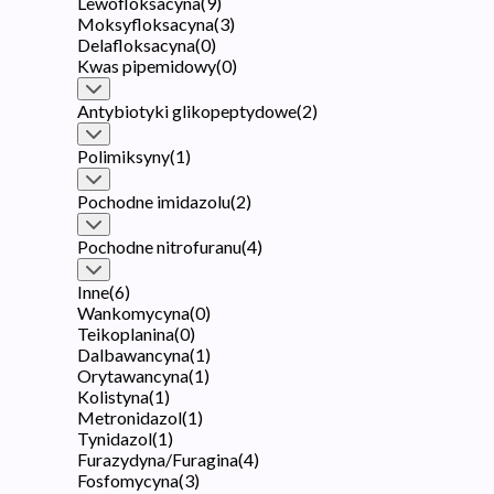
Lewofloksacyna
(
9
)
Moksyfloksacyna
(
3
)
Delafloksacyna
(
0
)
Kwas pipemidowy
(
0
)
Antybiotyki glikopeptydowe
(
2
)
Polimiksyny
(
1
)
Pochodne imidazolu
(
2
)
Pochodne nitrofuranu
(
4
)
Inne
(
6
)
Wankomycyna
(
0
)
Teikoplanina
(
0
)
Dalbawancyna
(
1
)
Orytawancyna
(
1
)
Kolistyna
(
1
)
Metronidazol
(
1
)
Tynidazol
(
1
)
Furazydyna/Furagina
(
4
)
Fosfomycyna
(
3
)