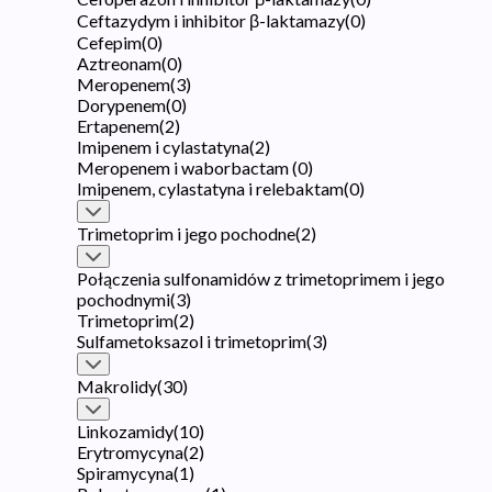
Ceftazydym i inhibitor β-laktamazy
(
0
)
Cefepim
(
0
)
Aztreonam
(
0
)
Meropenem
(
3
)
Dorypenem
(
0
)
Ertapenem
(
2
)
Imipenem i cylastatyna
(
2
)
Meropenem i waborbactam
(
0
)
Imipenem, cylastatyna i relebaktam
(
0
)
Trimetoprim i jego pochodne
(
2
)
Połączenia sulfonamidów z trimetoprimem i jego
pochodnymi
(
3
)
Trimetoprim
(
2
)
Sulfametoksazol i trimetoprim
(
3
)
Makrolidy
(
30
)
Linkozamidy
(
10
)
Erytromycyna
(
2
)
Spiramycyna
(
1
)