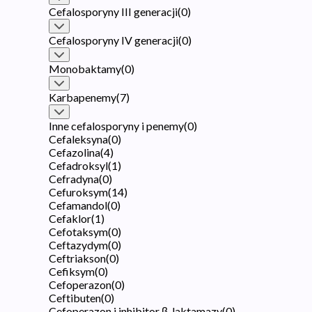
Cefalosporyny III generacji
(
0
)
Cefalosporyny IV generacji
(
0
)
Monobaktamy
(
0
)
Karbapenemy
(
7
)
Inne cefalosporyny i penemy
(
0
)
Cefaleksyna
(
0
)
Cefazolina
(
4
)
Cefadroksyl
(
1
)
Cefradyna
(
0
)
Cefuroksym
(
14
)
Cefamandol
(
0
)
Cefaklor
(
1
)
Cefotaksym
(
0
)
Ceftazydym
(
0
)
Ceftriakson
(
0
)
Cefiksym
(
0
)
Cefoperazon
(
0
)
Ceftibuten
(
0
)
Cefoperazon i inhibitor β-laktamazy
(
0
)