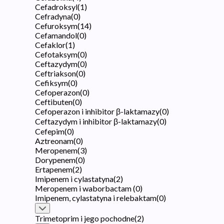
Cefadroksyl
(
1
)
Cefradyna
(
0
)
Cefuroksym
(
14
)
Cefamandol
(
0
)
Cefaklor
(
1
)
Cefotaksym
(
0
)
Ceftazydym
(
0
)
Ceftriakson
(
0
)
Cefiksym
(
0
)
Cefoperazon
(
0
)
Ceftibuten
(
0
)
Cefoperazon i inhibitor β-laktamazy
(
0
)
Ceftazydym i inhibitor β-laktamazy
(
0
)
Cefepim
(
0
)
Aztreonam
(
0
)
Meropenem
(
3
)
Dorypenem
(
0
)
Ertapenem
(
2
)
Imipenem i cylastatyna
(
2
)
Meropenem i waborbactam
(
0
)
Imipenem, cylastatyna i relebaktam
(
0
)
Trimetoprim i jego pochodne
(
2
)