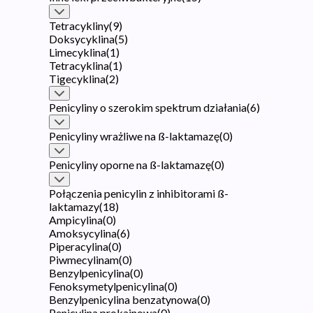
Tetracykliny
(
9
)
Doksycyklina
(
5
)
Limecyklina
(
1
)
Tetracyklina
(
1
)
Tigecyklina
(
2
)
Penicyliny o szerokim spektrum działania
(
6
)
Penicyliny wrażliwe na ß-laktamazę
(
0
)
Penicyliny oporne na ß-laktamazę
(
0
)
Połączenia penicylin z inhibitorami ß-
laktamazy
(
18
)
Ampicylina
(
0
)
Amoksycylina
(
6
)
Piperacylina
(
0
)
Piwmecylinam
(
0
)
Benzylpenicylina
(
0
)
Fenoksymetylpenicylina
(
0
)
Benzylpenicylina benzatynowa
(
0
)
Penicylina prokainowa
(
0
)