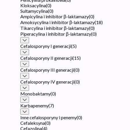
Kloksacylina
(
0
)
Sultamycylina
(
0
)
Ampicylina i inhibitor β-laktamazy
(
0
)
Amoksycylina i inhibitor β-laktamazy
(
18
)
Tikarcylina i inhibitor β-laktamazy
(
0
)
Piperacylina i inhibitor β-laktamazy
(
0
)
Cefalosporyny I generacji
(
5
)
Cefalosporyny II generacji
(
15
)
Cefalosporyny III generacji
(
0
)
Cefalosporyny IV generacji
(
0
)
Monobaktamy
(
0
)
Karbapenemy
(
7
)
Inne cefalosporyny i penemy
(
0
)
Cefaleksyna
(
0
)
Cefazolina
(
4
)