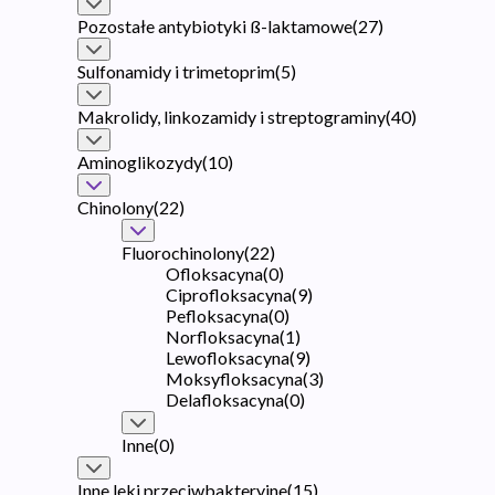
Pozostałe antybiotyki ß-laktamowe
(
27
)
Sulfonamidy i trimetoprim
(
5
)
Makrolidy, linkozamidy i streptograminy
(
40
)
Aminoglikozydy
(
10
)
Chinolony
(
22
)
Fluorochinolony
(
22
)
Ofloksacyna
(
0
)
Ciprofloksacyna
(
9
)
Pefloksacyna
(
0
)
Norfloksacyna
(
1
)
Lewofloksacyna
(
9
)
Moksyfloksacyna
(
3
)
Delafloksacyna
(
0
)
Inne
(
0
)
Inne leki przeciwbakteryjne
(
15
)