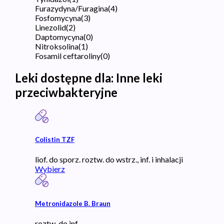
Furazydyna/Furagina
(
4
)
Fosfomycyna
(
3
)
Linezolid
(
2
)
Daptomycyna
(
0
)
Nitroksolina
(
1
)
Fosamil ceftaroliny
(
0
)
Leki dostępne dla:
Inne leki
przeciwbakteryjne
Colistin TZF
liof. do sporz. roztw. do wstrz., inf. i inhalacji
Wybierz
Metronidazole B. Braun
roztw. do inf.