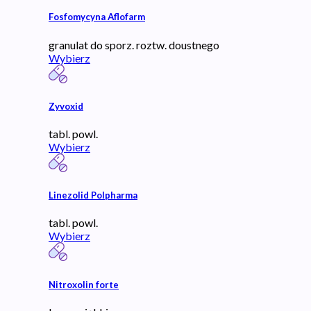
Fosfomycyna Aflofarm
granulat do sporz. roztw. doustnego
Wybierz
Zyvoxid
tabl. powl.
Wybierz
Linezolid Polpharma
tabl. powl.
Wybierz
Nitroxolin forte