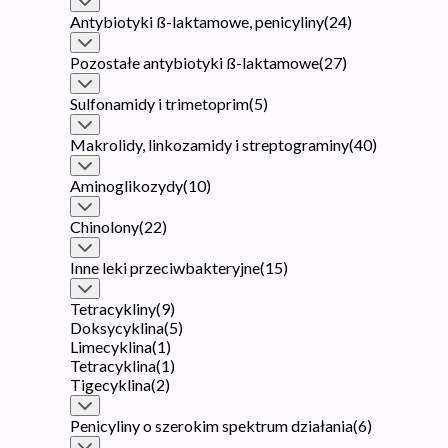
Antybiotyki ß-laktamowe, penicyliny
(
24
)
Pozostałe antybiotyki ß-laktamowe
(
27
)
Sulfonamidy i trimetoprim
(
5
)
Makrolidy, linkozamidy i streptograminy
(
40
)
Aminoglikozydy
(
10
)
Chinolony
(
22
)
Inne leki przeciwbakteryjne
(
15
)
Tetracykliny
(
9
)
Doksycyklina
(
5
)
Limecyklina
(
1
)
Tetracyklina
(
1
)
Tigecyklina
(
2
)
Penicyliny o szerokim spektrum działania
(
6
)