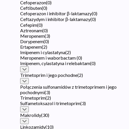
Cefoperazon
(
0
)
Ceftibuten
(
0
)
Cefoperazon i inhibitor β-laktamazy
(
0
)
Ceftazydym i inhibitor β-laktamazy
(
0
)
Cefepim
(
0
)
Aztreonam
(
0
)
Meropenem
(
3
)
Dorypenem
(
0
)
Ertapenem
(
2
)
Imipenem i cylastatyna
(
2
)
Meropenem i waborbactam
(
0
)
Imipenem, cylastatyna i relebaktam
(
0
)
Trimetoprim i jego pochodne
(
2
)
Połączenia sulfonamidów z trimetoprimem i jego
pochodnymi
(
3
)
Trimetoprim
(
2
)
Sulfametoksazol i trimetoprim
(
3
)
Makrolidy
(
30
)
Linkozamidy
(
10
)