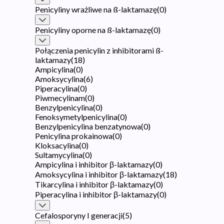
Penicyliny wrażliwe na ß-laktamazę
(
0
)
Penicyliny oporne na ß-laktamazę
(
0
)
Połączenia penicylin z inhibitorami ß-
laktamazy
(
18
)
Ampicylina
(
0
)
Amoksycylina
(
6
)
Piperacylina
(
0
)
Piwmecylinam
(
0
)
Benzylpenicylina
(
0
)
Fenoksymetylpenicylina
(
0
)
Benzylpenicylina benzatynowa
(
0
)
Penicylina prokainowa
(
0
)
Kloksacylina
(
0
)
Sultamycylina
(
0
)
Ampicylina i inhibitor β-laktamazy
(
0
)
Amoksycylina i inhibitor β-laktamazy
(
18
)
Tikarcylina i inhibitor β-laktamazy
(
0
)
Piperacylina i inhibitor β-laktamazy
(
0
)
Cefalosporyny I generacji
(
5
)