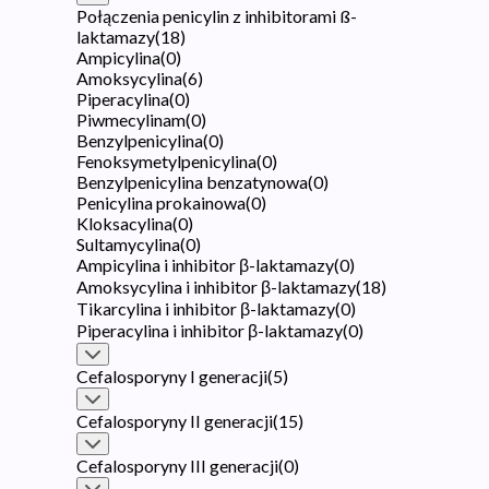
Połączenia penicylin z inhibitorami ß-
laktamazy
(
18
)
Ampicylina
(
0
)
Amoksycylina
(
6
)
Piperacylina
(
0
)
Piwmecylinam
(
0
)
Benzylpenicylina
(
0
)
Fenoksymetylpenicylina
(
0
)
Benzylpenicylina benzatynowa
(
0
)
Penicylina prokainowa
(
0
)
Kloksacylina
(
0
)
Sultamycylina
(
0
)
Ampicylina i inhibitor β-laktamazy
(
0
)
Amoksycylina i inhibitor β-laktamazy
(
18
)
Tikarcylina i inhibitor β-laktamazy
(
0
)
Piperacylina i inhibitor β-laktamazy
(
0
)
Cefalosporyny I generacji
(
5
)
Cefalosporyny II generacji
(
15
)
Cefalosporyny III generacji
(
0
)