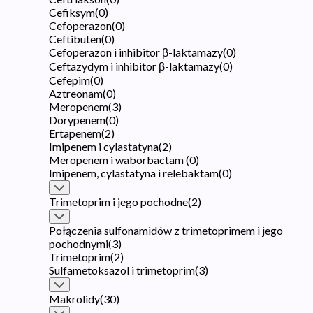
Cefiksym
(
0
)
Cefoperazon
(
0
)
Ceftibuten
(
0
)
Cefoperazon i inhibitor β-laktamazy
(
0
)
Ceftazydym i inhibitor β-laktamazy
(
0
)
Cefepim
(
0
)
Aztreonam
(
0
)
Meropenem
(
3
)
Dorypenem
(
0
)
Ertapenem
(
2
)
Imipenem i cylastatyna
(
2
)
Meropenem i waborbactam
(
0
)
Imipenem, cylastatyna i relebaktam
(
0
)
Trimetoprim i jego pochodne
(
2
)
Połączenia sulfonamidów z trimetoprimem i jego
pochodnymi
(
3
)
Trimetoprim
(
2
)
Sulfametoksazol i trimetoprim
(
3
)
Makrolidy
(
30
)