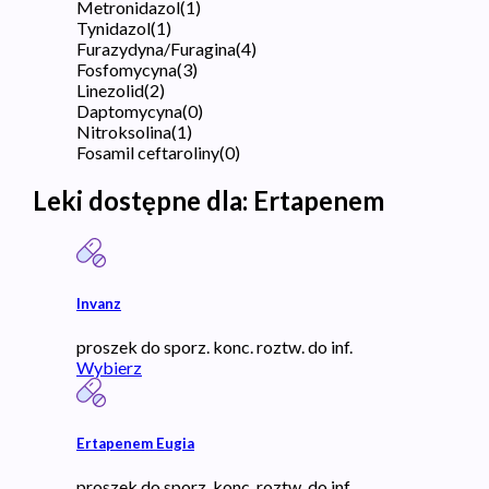
Metronidazol
(
1
)
Tynidazol
(
1
)
Furazydyna/Furagina
(
4
)
Fosfomycyna
(
3
)
Linezolid
(
2
)
Daptomycyna
(
0
)
Nitroksolina
(
1
)
Fosamil ceftaroliny
(
0
)
Leki dostępne dla:
Ertapenem
Invanz
proszek do sporz. konc. roztw. do inf.
Wybierz
Ertapenem Eugia
proszek do sporz. konc. roztw. do inf.