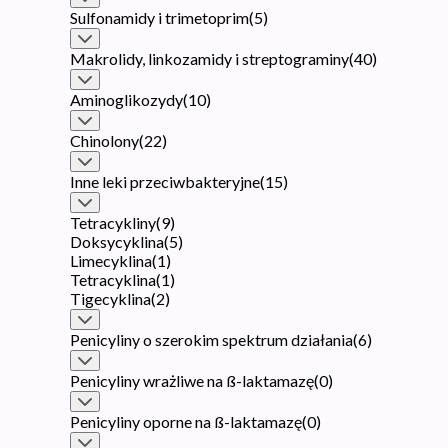
Sulfonamidy i trimetoprim
(
5
)
Makrolidy, linkozamidy i streptograminy
(
40
)
Aminoglikozydy
(
10
)
Chinolony
(
22
)
Inne leki przeciwbakteryjne
(
15
)
Tetracykliny
(
9
)
Doksycyklina
(
5
)
Limecyklina
(
1
)
Tetracyklina
(
1
)
Tigecyklina
(
2
)
Penicyliny o szerokim spektrum działania
(
6
)
Penicyliny wrażliwe na ß-laktamazę
(
0
)
Penicyliny oporne na ß-laktamazę
(
0
)