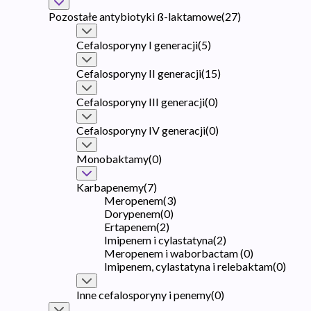
Pozostałe antybiotyki ß-laktamowe
(
27
)
Cefalosporyny I generacji
(
5
)
Cefalosporyny II generacji
(
15
)
Cefalosporyny III generacji
(
0
)
Cefalosporyny IV generacji
(
0
)
Monobaktamy
(
0
)
Karbapenemy
(
7
)
Meropenem
(
3
)
Dorypenem
(
0
)
Ertapenem
(
2
)
Imipenem i cylastatyna
(
2
)
Meropenem i waborbactam
(
0
)
Imipenem, cylastatyna i relebaktam
(
0
)
Inne cefalosporyny i penemy
(
0
)