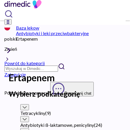
Baza lekow
Antybiotyki i leki przeciwbakteryjne
polski
Ertapenem
Zmień
Powrót do kategorii
Zaloguj się
Ertapenem
Wybierz podkategorię
Potrzebujesz pomocy?
Rozpocznij chat
Tetracykliny
(
9
)
Antybiotyki ß-laktamowe, penicyliny
(
24
)