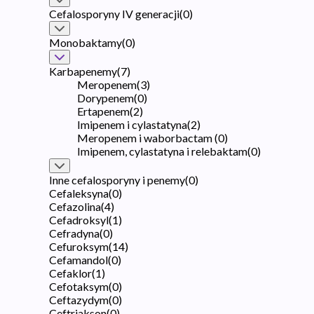
Cefalosporyny IV generacji
(
0
)
Monobaktamy
(
0
)
Karbapenemy
(
7
)
Meropenem
(
3
)
Dorypenem
(
0
)
Ertapenem
(
2
)
Imipenem i cylastatyna
(
2
)
Meropenem i waborbactam
(
0
)
Imipenem, cylastatyna i relebaktam
(
0
)
Inne cefalosporyny i penemy
(
0
)
Cefaleksyna
(
0
)
Cefazolina
(
4
)
Cefadroksyl
(
1
)
Cefradyna
(
0
)
Cefuroksym
(
14
)
Cefamandol
(
0
)
Cefaklor
(
1
)
Cefotaksym
(
0
)
Ceftazydym
(
0
)
Ceftriakson
(
0
)