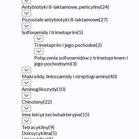
Antybiotyki ß-laktamowe, penicyliny
(
24
)
Pozostałe antybiotyki ß-laktamowe
(
27
)
Sulfonamidy i trimetoprim
(
5
)
Trimetoprim i jego pochodne
(
2
)
Połączenia sulfonamidów z trimetoprimem i
jego pochodnymi
(
3
)
Makrolidy, linkozamidy i streptograminy
(
40
)
Aminoglikozydy
(
10
)
Chinolony
(
22
)
Inne leki przeciwbakteryjne
(
15
)
Tetracykliny
(
9
)
Doksycyklina
(
5
)
Limecyklina
(
1
)