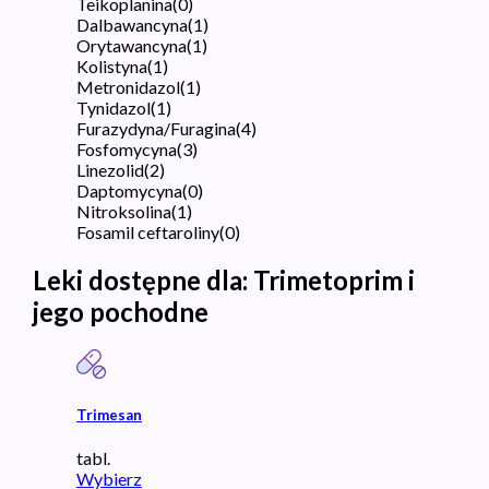
Teikoplanina
(
0
)
Dalbawancyna
(
1
)
Orytawancyna
(
1
)
Kolistyna
(
1
)
Metronidazol
(
1
)
Tynidazol
(
1
)
Furazydyna/Furagina
(
4
)
Fosfomycyna
(
3
)
Linezolid
(
2
)
Daptomycyna
(
0
)
Nitroksolina
(
1
)
Fosamil ceftaroliny
(
0
)
Leki dostępne dla:
Trimetoprim i
jego pochodne
Trimesan
tabl.
Wybierz