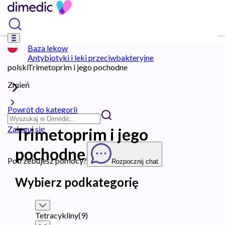
Baza lekow
Antybiotyki i leki przeciwbakteryjne
polski
Trimetoprim i jego pochodne
Zmień
Powrót do kategorii
Zaloguj się
Trimetoprim i jego
pochodne
Potrzebujesz pomocy?
Rozpocznij chat
Wybierz podkategorię
Tetracykliny
(
9
)