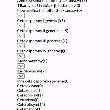
Amoksycylina i inhibitor β-laktamazy
(
18
)
Tikarcylina i inhibitor β-laktamazy
(
0
)
Piperacylina i inhibitor β-laktamazy
(
0
)
Cefalosporyny I generacji
(
5
)
Cefalosporyny II generacji
(
15
)
Cefalosporyny III generacji
(
0
)
Cefalosporyny IV generacji
(
0
)
Monobaktamy
(
0
)
Karbapenemy
(
7
)
Inne cefalosporyny i penemy
(
0
)
Cefaleksyna
(
0
)
Cefazolina
(
4
)
Cefadroksyl
(
1
)
Cefradyna
(
0
)
Cefuroksym
(
14
)
Cefamandol
(
0
)