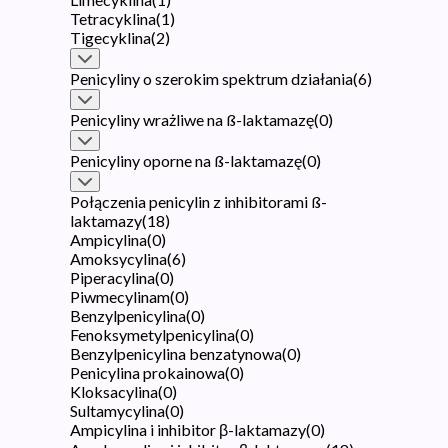
Tetracyklina
(
1
)
Tigecyklina
(
2
)
Penicyliny o szerokim spektrum działania
(
6
)
Penicyliny wrażliwe na ß-laktamazę
(
0
)
Penicyliny oporne na ß-laktamazę
(
0
)
Połączenia penicylin z inhibitorami ß-
laktamazy
(
18
)
Ampicylina
(
0
)
Amoksycylina
(
6
)
Piperacylina
(
0
)
Piwmecylinam
(
0
)
Benzylpenicylina
(
0
)
Fenoksymetylpenicylina
(
0
)
Benzylpenicylina benzatynowa
(
0
)
Penicylina prokainowa
(
0
)
Kloksacylina
(
0
)
Sultamycylina
(
0
)
Ampicylina i inhibitor β-laktamazy
(
0
)