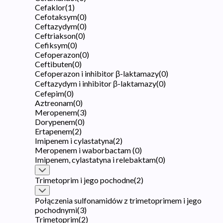
Cefaklor
(
1
)
Cefotaksym
(
0
)
Ceftazydym
(
0
)
Ceftriakson
(
0
)
Cefiksym
(
0
)
Cefoperazon
(
0
)
Ceftibuten
(
0
)
Cefoperazon i inhibitor β-laktamazy
(
0
)
Ceftazydym i inhibitor β-laktamazy
(
0
)
Cefepim
(
0
)
Aztreonam
(
0
)
Meropenem
(
3
)
Dorypenem
(
0
)
Ertapenem
(
2
)
Imipenem i cylastatyna
(
2
)
Meropenem i waborbactam
(
0
)
Imipenem, cylastatyna i relebaktam
(
0
)
Trimetoprim i jego pochodne
(
2
)
Połączenia sulfonamidów z trimetoprimem i jego
pochodnymi
(
3
)
Trimetoprim
(
2
)