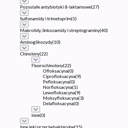
Pozostałe antybiotyki ß-laktamowe
(
27
)
Sulfonamidy i trimetoprim
(
5
)
Makrolidy, linkozamidy i streptograminy
(
40
)
Aminoglikozydy
(
10
)
Chinolony
(
22
)
Fluorochinolony
(
22
)
Ofloksacyna
(
0
)
Ciprofloksacyna
(
9
)
Pefloksacyna
(
0
)
Norfloksacyna
(
1
)
Lewofloksacyna
(
9
)
Moksyfloksacyna
(
3
)
Delafloksacyna
(
0
)
Inne
(
0
)
Inne leki przeciwbakteryjne
(
15
)