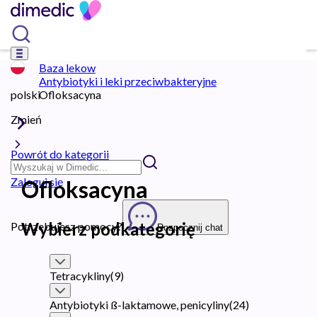
Baza lekow
Antybiotyki i leki przeciwbakteryjne
polski
Ofloksacyna
Zmień
Powrót do kategorii
Zaloguj się
Ofloksacyna
Wybierz podkategorię
Potrzebujesz pomocy?
Rozpocznij chat
Tetracykliny
(
9
)
Antybiotyki ß-laktamowe, penicyliny
(
24
)