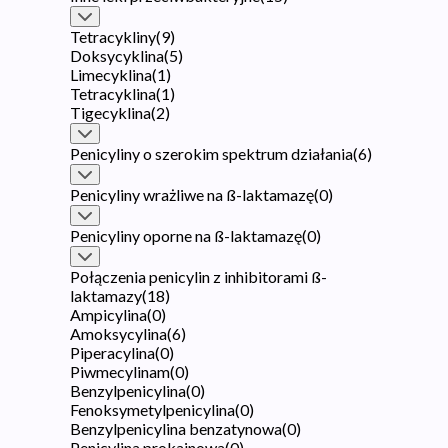
Tetracykliny
(
9
)
Doksycyklina
(
5
)
Limecyklina
(
1
)
Tetracyklina
(
1
)
Tigecyklina
(
2
)
Penicyliny o szerokim spektrum działania
(
6
)
Penicyliny wrażliwe na ß-laktamazę
(
0
)
Penicyliny oporne na ß-laktamazę
(
0
)
Połączenia penicylin z inhibitorami ß-
laktamazy
(
18
)
Ampicylina
(
0
)
Amoksycylina
(
6
)
Piperacylina
(
0
)
Piwmecylinam
(
0
)
Benzylpenicylina
(
0
)
Fenoksymetylpenicylina
(
0
)
Benzylpenicylina benzatynowa
(
0
)
Penicylina prokainowa
(
0
)