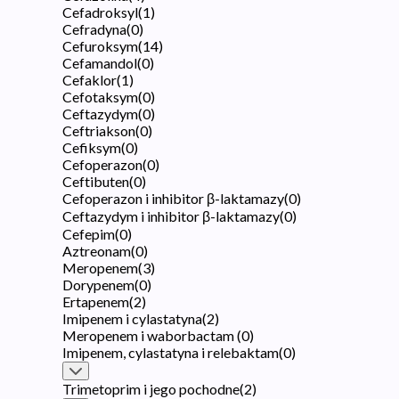
Cefadroksyl
(
1
)
Cefradyna
(
0
)
Cefuroksym
(
14
)
Cefamandol
(
0
)
Cefaklor
(
1
)
Cefotaksym
(
0
)
Ceftazydym
(
0
)
Ceftriakson
(
0
)
Cefiksym
(
0
)
Cefoperazon
(
0
)
Ceftibuten
(
0
)
Cefoperazon i inhibitor β-laktamazy
(
0
)
Ceftazydym i inhibitor β-laktamazy
(
0
)
Cefepim
(
0
)
Aztreonam
(
0
)
Meropenem
(
3
)
Dorypenem
(
0
)
Ertapenem
(
2
)
Imipenem i cylastatyna
(
2
)
Meropenem i waborbactam
(
0
)
Imipenem, cylastatyna i relebaktam
(
0
)
Trimetoprim i jego pochodne
(
2
)