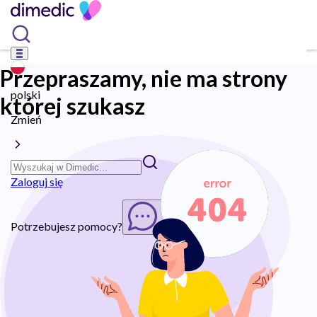
Przepraszamy, nie ma strony
polski
której szukasz
Zmień
Zaloguj się
Potrzebujesz pomocy?
Rozpocznij chat