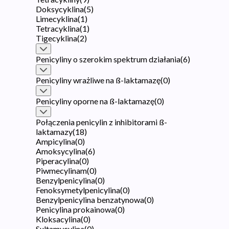
Doksycyklina
(
5
)
Limecyklina
(
1
)
Tetracyklina
(
1
)
Tigecyklina
(
2
)
Penicyliny o szerokim spektrum działania
(
6
)
Penicyliny wrażliwe na ß-laktamazę
(
0
)
Penicyliny oporne na ß-laktamazę
(
0
)
Połączenia penicylin z inhibitorami ß-
laktamazy
(
18
)
Ampicylina
(
0
)
Amoksycylina
(
6
)
Piperacylina
(
0
)
Piwmecylinam
(
0
)
Benzylpenicylina
(
0
)
Fenoksymetylpenicylina
(
0
)
Benzylpenicylina benzatynowa
(
0
)
Penicylina prokainowa
(
0
)
Kloksacylina
(
0
)
Sultamycylina
(
0
)