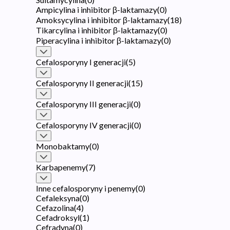
Ampicylina i inhibitor β-laktamazy
(
0
)
Amoksycylina i inhibitor β-laktamazy
(
18
)
Tikarcylina i inhibitor β-laktamazy
(
0
)
Piperacylina i inhibitor β-laktamazy
(
0
)
Cefalosporyny I generacji
(
5
)
Cefalosporyny II generacji
(
15
)
Cefalosporyny III generacji
(
0
)
Cefalosporyny IV generacji
(
0
)
Monobaktamy
(
0
)
Karbapenemy
(
7
)
Inne cefalosporyny i penemy
(
0
)
Cefaleksyna
(
0
)
Cefazolina
(
4
)
Cefadroksyl
(
1
)
Cefradyna
(
0
)