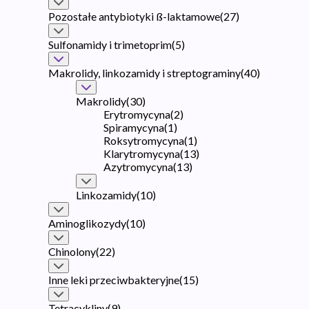
Pozostałe antybiotyki ß-laktamowe
(
27
)
Sulfonamidy i trimetoprim
(
5
)
Makrolidy, linkozamidy i streptograminy
(
40
)
Makrolidy
(
30
)
Erytromycyna
(
2
)
Spiramycyna
(
1
)
Roksytromycyna
(
1
)
Klarytromycyna
(
13
)
Azytromycyna
(
13
)
Linkozamidy
(
10
)
Aminoglikozydy
(
10
)
Chinolony
(
22
)
Inne leki przeciwbakteryjne
(
15
)
Tetracykliny
(
9
)