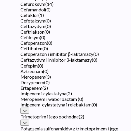
Cefuroksym
(
14
)
Cefamandol
(
0
)
Cefaklor
(
1
)
Cefotaksym
(
0
)
Ceftazydym
(
0
)
Ceftriakson
(
0
)
Cefiksym
(
0
)
Cefoperazon
(
0
)
Ceftibuten
(
0
)
Cefoperazon i inhibitor β-laktamazy
(
0
)
Ceftazydym i inhibitor β-laktamazy
(
0
)
Cefepim
(
0
)
Aztreonam
(
0
)
Meropenem
(
3
)
Dorypenem
(
0
)
Ertapenem
(
2
)
Imipenem i cylastatyna
(
2
)
Meropenem i waborbactam
(
0
)
Imipenem, cylastatyna i relebaktam
(
0
)
Trimetoprim i jego pochodne
(
2
)
Połączenia sulfonamidów z trimetoprimem i jego