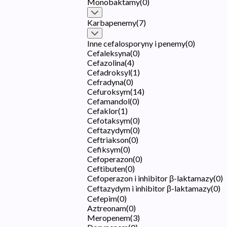
Monobaktamy
(
0
)
Karbapenemy
(
7
)
Inne cefalosporyny i penemy
(
0
)
Cefaleksyna
(
0
)
Cefazolina
(
4
)
Cefadroksyl
(
1
)
Cefradyna
(
0
)
Cefuroksym
(
14
)
Cefamandol
(
0
)
Cefaklor
(
1
)
Cefotaksym
(
0
)
Ceftazydym
(
0
)
Ceftriakson
(
0
)
Cefiksym
(
0
)
Cefoperazon
(
0
)
Ceftibuten
(
0
)
Cefoperazon i inhibitor β-laktamazy
(
0
)
Ceftazydym i inhibitor β-laktamazy
(
0
)
Cefepim
(
0
)
Aztreonam
(
0
)
Meropenem
(
3
)