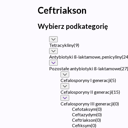
Ceftriakson
Wybierz podkategorię
Tetracykliny
(
9
)
Antybiotyki ß-laktamowe, penicyliny
(
2
Pozostałe antybiotyki ß-laktamowe
(
27
Cefalosporyny I generacji
(
5
)
Cefalosporyny II generacji
(
15
)
Cefalosporyny III generacji
(
0
)
Cefotaksym
(
0
)
Ceftazydym
(
0
)
Ceftriakson
(
0
)
Cefiksym
(
0
)