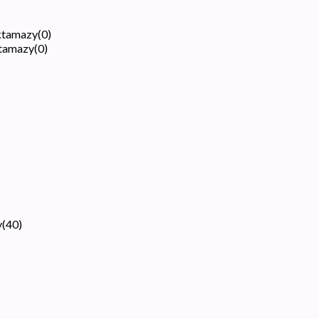
aktamazy
(
0
)
ktamazy
(
0
)
y
(
40
)