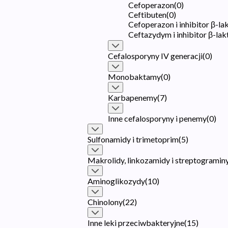
Cefoperazon
(
0
)
Ceftibuten
(
0
)
Cefoperazon i inhibitor β-l
Ceftazydym i inhibitor β-la
Cefalosporyny IV generacji
(
0
)
Monobaktamy
(
0
)
Karbapenemy
(
7
)
Inne cefalosporyny i penemy
(
0
)
Sulfonamidy i trimetoprim
(
5
)
Makrolidy, linkozamidy i streptogramin
Aminoglikozydy
(
10
)
Chinolony
(
22
)
Inne leki przeciwbakteryjne
(
15
)