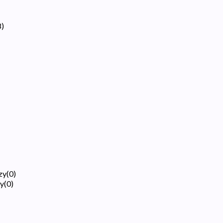
8
)
zy
(
0
)
zy
(
0
)