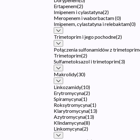
Dorypenem
(
0
)
Ertapenem
(
2
)
Imipenem i cylastatyna
(
2
)
Meropenem i waborbactam
(
0
)
Imipenem, cylastatyna i relebaktam
(
0
)
Trimetoprim i jego pochodne
(
2
)
Połączenia sulfonamidów z trimetoprim
Trimetoprim
(
2
)
Sulfametoksazol i trimetoprim
(
3
)
Makrolidy
(
30
)
Linkozamidy
(
10
)
Erytromycyna
(
2
)
Spiramycyna
(
1
)
Roksytromycyna
(
1
)
Klarytromycyna
(
13
)
Azytromycyna
(
13
)
Klindamycyna
(
8
)
Linkomycyna
(
2
)