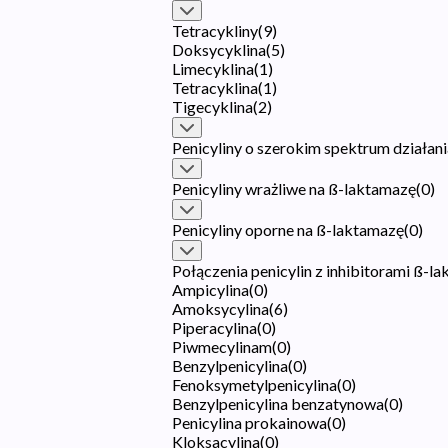
Tetracykliny
(
9
)
Doksycyklina
(
5
)
Limecyklina
(
1
)
Tetracyklina
(
1
)
Tigecyklina
(
2
)
Penicyliny o szerokim spektrum działani
Penicyliny wrażliwe na ß-laktamazę
(
0
)
Penicyliny oporne na ß-laktamazę
(
0
)
Połączenia penicylin z inhibitorami ß-l
Ampicylina
(
0
)
Amoksycylina
(
6
)
Piperacylina
(
0
)
Piwmecylinam
(
0
)
Benzylpenicylina
(
0
)
Fenoksymetylpenicylina
(
0
)
Benzylpenicylina benzatynowa
(
0
)
Penicylina prokainowa
(
0
)
Kloksacylina
(
0
)