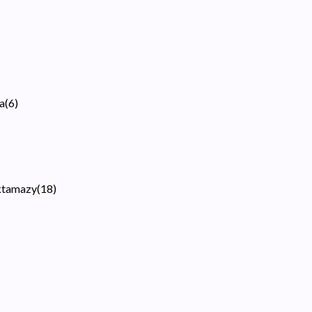
a
(
6
)
aktamazy
(
18
)