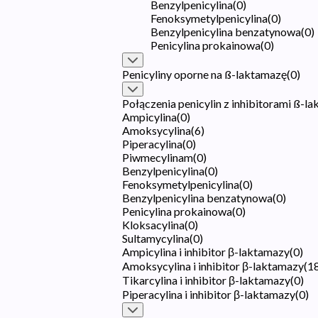
Benzylpenicylina
(
0
)
Fenoksymetylpenicylina
(
0
)
Benzylpenicylina benzatynowa
(
0
)
Penicylina prokainowa
(
0
)
Penicyliny oporne na ß-laktamazę
(
0
)
Połączenia penicylin z inhibitorami ß-l
Ampicylina
(
0
)
Amoksycylina
(
6
)
Piperacylina
(
0
)
Piwmecylinam
(
0
)
Benzylpenicylina
(
0
)
Fenoksymetylpenicylina
(
0
)
Benzylpenicylina benzatynowa
(
0
)
Penicylina prokainowa
(
0
)
Kloksacylina
(
0
)
Sultamycylina
(
0
)
Ampicylina i inhibitor β-laktamazy
(
0
)
Amoksycylina i inhibitor β-laktamazy
(
1
Tikarcylina i inhibitor β-laktamazy
(
0
)
Piperacylina i inhibitor β-laktamazy
(
0
)