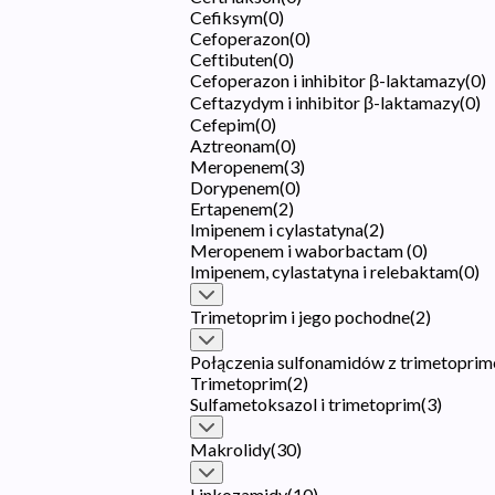
Cefiksym
(
0
)
Cefoperazon
(
0
)
Ceftibuten
(
0
)
Cefoperazon i inhibitor β-laktamazy
(
0
)
Ceftazydym i inhibitor β-laktamazy
(
0
)
Cefepim
(
0
)
Aztreonam
(
0
)
Meropenem
(
3
)
Dorypenem
(
0
)
Ertapenem
(
2
)
Imipenem i cylastatyna
(
2
)
Meropenem i waborbactam
(
0
)
Imipenem, cylastatyna i relebaktam
(
0
)
Trimetoprim i jego pochodne
(
2
)
Połączenia sulfonamidów z trimetoprim
Trimetoprim
(
2
)
Sulfametoksazol i trimetoprim
(
3
)
Makrolidy
(
30
)
Linkozamidy
(
10
)