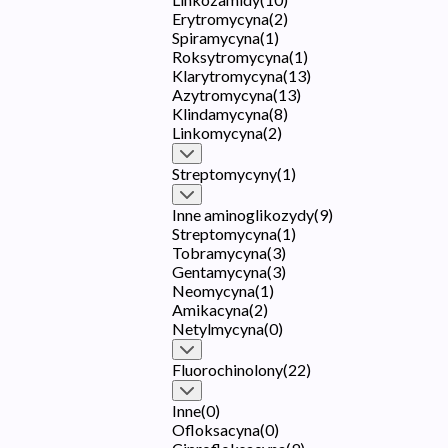
Erytromycyna
(
2
)
Spiramycyna
(
1
)
Roksytromycyna
(
1
)
Klarytromycyna
(
13
)
Azytromycyna
(
13
)
Klindamycyna
(
8
)
Linkomycyna
(
2
)
Streptomycyny
(
1
)
Inne aminoglikozydy
(
9
)
Streptomycyna
(
1
)
Tobramycyna
(
3
)
Gentamycyna
(
3
)
Neomycyna
(
1
)
Amikacyna
(
2
)
Netylmycyna
(
0
)
Fluorochinolony
(
22
)
Inne
(
0
)
Ofloksacyna
(
0
)