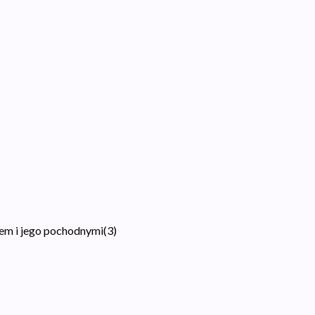
em i jego pochodnymi
(
3
)