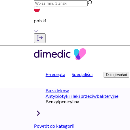
polski
E-recepta
Specjaliści
Dolegliwości
Baza lekow
Antybiotyki i leki przeciwbakteryjne
Benzylpenicylina
Powrót do kategorii