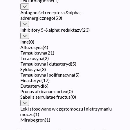
Leki urologiczne
(
1
)
Antagoniści receptora &alpha;-
adrenergicznego
(
53
)
Inhibitory 5-&alpha; reduktazy
(
23
)
Inne
(
0
)
Alfuzosyna
(
4
)
Tamsulosyna
(
21
)
Terazosyna
(
2
)
Tamsulosyna i dutasteryd
(
5
)
Syldosyna
(
3
)
Tamsulosyna i solifenacyna
(
5
)
Finasteryd
(
17
)
Dutasteryd
(
6
)
Prunus africanae cortex
(
0
)
Sabalis serrulatae fructus
(
0
)
Leki stosowane w częstomoczu i nietrzymaniu
moczu
(
1
)
Mirabegron
(
1
)