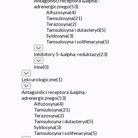
Antagoniści receptora &alpha;-
adrenergicznego
(
53
)
Alfuzosyna
(
4
)
Tamsulosyna
(
21
)
Terazosyna
(
2
)
Tamsulosyna i dutasteryd
(
5
)
Syldosyna
(
3
)
Tamsulosyna i solifenacyna
(
5
)
Inhibitory 5-&alpha; reduktazy
(
23
)
Inne
(
0
)
Leki urologiczne
(
1
)
Antagoniści receptora &alpha;-
adrenergicznego
(
53
)
Alfuzosyna
(
4
)
Tamsulosyna
(
21
)
Terazosyna
(
2
)
Tamsulosyna i dutasteryd
(
5
)
Syldosyna
(
3
)
Tamsulosyna i solifenacyna
(
5
)