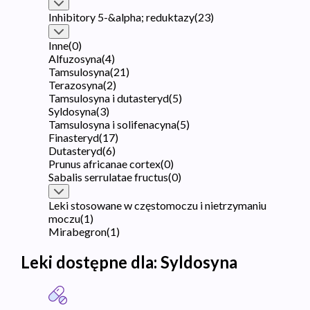
Inhibitory 5-&alpha; reduktazy
(
23
)
Inne
(
0
)
Alfuzosyna
(
4
)
Tamsulosyna
(
21
)
Terazosyna
(
2
)
Tamsulosyna i dutasteryd
(
5
)
Syldosyna
(
3
)
Tamsulosyna i solifenacyna
(
5
)
Finasteryd
(
17
)
Dutasteryd
(
6
)
Prunus africanae cortex
(
0
)
Sabalis serrulatae fructus
(
0
)
Leki stosowane w częstomoczu i nietrzymaniu
moczu
(
1
)
Mirabegron
(
1
)
Leki dostępne dla:
Syldosyna