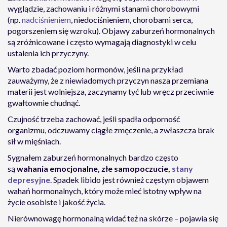
wyglądzie, zachowaniu i różnymi stanami chorobowymi
(np.
nadciśnieniem
, niedociśnieniem, chorobami serca,
pogorszeniem się wzroku). Objawy zaburzeń hormonalnych
są zróżnicowane i często wymagają diagnostyki w celu
ustalenia ich przyczyny.
Warto zbadać poziom hormonów, jeśli na przykład
zauważymy, że z niewiadomych przyczyn nasza przemiana
materii jest wolniejsza, zaczynamy tyć lub wręcz przeciwnie
gwałtownie chudnąć.
Czujność trzeba zachować, jeśli spadła odporność
organizmu, odczuwamy ciągłe zmęczenie, a zwłaszcza brak
sił w mięśniach.
Sygnałem zaburzeń hormonalnych bardzo często
są
wahania emocjonalne, złe samopoczucie,
stany
depresyjne
. Spadek libido jest również częstym objawem
wahań hormonalnych, który może mieć istotny wpływ na
życie osobiste i jakość życia.
Nierównowagę hormonalną widać też na skórze – pojawia się