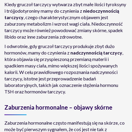
Kiedy gruczoł tarczycy wytwarza zbyt małe ilości tyroksyny
i trójjodotyroniny mamy do czynienia z
niedoczynnością
tarczycy
, czego charakterystycznym objawem jest
zaburzony metabolizm i wzrost wagi ciała. Niedoczynność
tarczycy może również powodować zmiany skórne, spadek
libido oraz inne zaburzenia zdrowotne.
I odwrotnie, gdy gruczoł tarczycy produkuje zbyt dużo
hormonów, mamy do czynienia z
nadczynnością tarczycy
,
która objawia się przyspieszoną przemianą materii i
spadkiem masy ciała, mimo większej ilości spożywanych
kalorii. W celu prawidłowego rozpoznania nadczynności
tarczycy, istotne jest przeprowadzenie badań
laboratoryjnych, takich jak oznaczenie stężenia hormonu
TSH oraz hormonów tarczycy.
Zaburzenia hormonalne – objawy skórne
Zaburzenia hormonalne często manifestują się na skórze, co
może być pierwszym sygnałem, że coś jest nie tak z