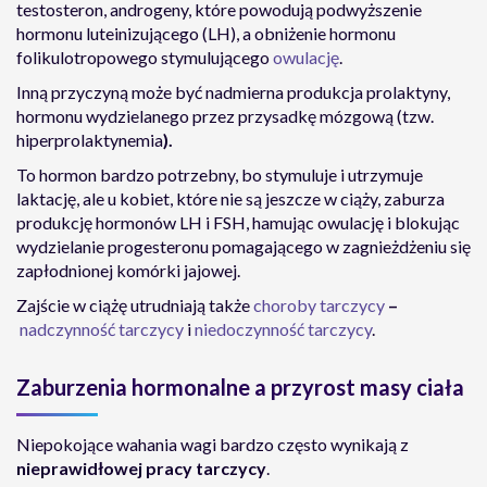
testosteron, androgeny, które powodują podwyższenie
hormonu luteinizującego (LH), a obniżenie hormonu
folikulotropowego stymulującego
owulację
.
Inną przyczyną może być nadmierna produkcja prolaktyny,
hormonu wydzielanego przez przysadkę mózgową (tzw.
hiperprolaktynemia
).
To hormon bardzo potrzebny, bo stymuluje i utrzymuje
laktację, ale u kobiet, które nie są jeszcze w ciąży, zaburza
produkcję hormonów LH i FSH, hamując owulację i blokując
wydzielanie progesteronu pomagającego w zagnieżdżeniu się
zapłodnionej komórki jajowej.
Zajście w ciążę utrudniają także
choroby tarczycy
–
nadczynność tarczycy
i
niedoczynność tarczycy
.
Zaburzenia hormonalne a przyrost masy ciała
Niepokojące wahania wagi bardzo często wynikają z
nieprawidłowej pracy tarczycy
.