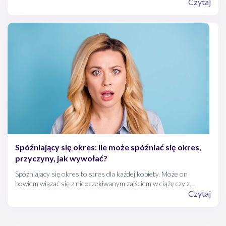
płodne?”. Jest na to kilka nieskomplikowanych sposobów, jeden z
Czytaj
nich to kalendarz dni płodnych.
Spóźniający się okres: ile może spóźniać się okres,
przyczyny, jak wywołać?
Spóźniający się okres to stres dla każdej kobiety. Może on
bowiem wiązać się z nieoczekiwanym zajściem w ciążę czy z
problemem zdrowotnym.
Czytaj