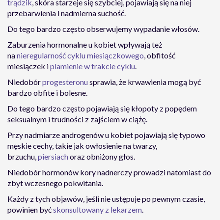
trądzik
, skóra starzeje się szybciej, pojawiają się na niej
przebarwienia i nadmierna suchość.
Do tego bardzo często obserwujemy wypadanie włosów.
Zaburzenia hormonalne u kobiet wpływają też
na
nieregularność cyklu miesiączkowego
, obfitość
miesiączek i
plamienie w trakcie cyklu
.
Niedobór
progesteronu
sprawia, że krwawienia mogą być
bardzo obfite i bolesne.
Do tego bardzo często pojawiają się kłopoty z popędem
seksualnym i trudności z zajściem w ciążę.
Przy nadmiarze androgenów u kobiet pojawiają się typowo
męskie cechy, takie jak owłosienie na twarzy,
brzuchu,
piersiach
oraz obniżony głos.
Niedobór hormonów kory nadnerczy prowadzi natomiast do
zbyt wczesnego pokwitania.
Każdy z tych objawów, jeśli nie ustępuje po pewnym czasie,
powinien być
skonsultowany z lekarzem
.