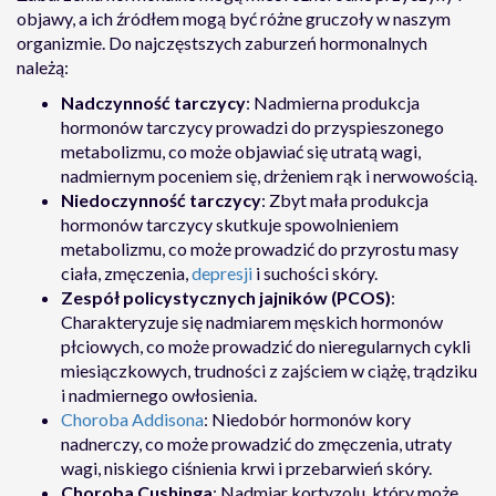
objawy, a ich źródłem mogą być różne gruczoły w naszym
organizmie. Do najczęstszych zaburzeń hormonalnych
należą:
Nadczynność tarczycy
: Nadmierna produkcja
hormonów tarczycy prowadzi do przyspieszonego
metabolizmu, co może objawiać się utratą wagi,
nadmiernym poceniem się, drżeniem rąk i nerwowością.
Niedoczynność tarczycy
: Zbyt mała produkcja
hormonów tarczycy skutkuje spowolnieniem
metabolizmu, co może prowadzić do przyrostu masy
ciała, zmęczenia,
depresji
i suchości skóry.
Zespół policystycznych jajników (PCOS)
:
Charakteryzuje się nadmiarem męskich hormonów
płciowych, co może prowadzić do nieregularnych cykli
miesiączkowych, trudności z zajściem w ciążę, trądziku
i nadmiernego owłosienia.
Choroba Addisona
: Niedobór hormonów kory
nadnerczy, co może prowadzić do zmęczenia, utraty
wagi, niskiego ciśnienia krwi i przebarwień skóry.
Choroba Cushinga
: Nadmiar kortyzolu, który może