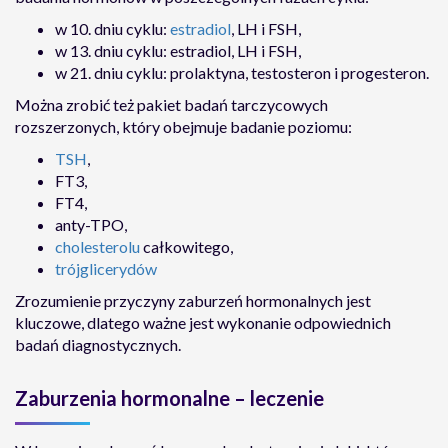
w 10. dniu cyklu:
estradiol
, LH i FSH,
w 13. dniu cyklu: estradiol, LH i FSH,
w 21. dniu cyklu: prolaktyna, testosteron i progesteron.
Można zrobić też pakiet badań tarczycowych
rozszerzonych, który obejmuje badanie poziomu:
TSH
,
FT3,
FT4,
anty-TPO,
cholesterolu
całkowitego,
trójglicerydów
Zrozumienie przyczyny zaburzeń hormonalnych jest
kluczowe, dlatego ważne jest wykonanie odpowiednich
badań diagnostycznych.
Zaburzenia hormonalne – leczenie