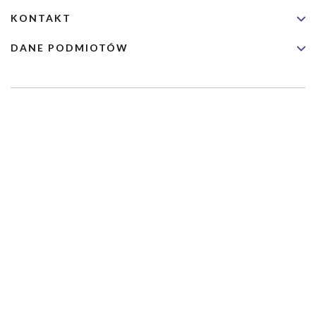
KONTAKT
DANE PODMIOTÓW
Usługa nie jest przeznaczona dla nagłych przypadków medycznych.
Wybrane usługi realizowane są we współpracy z Narodowym
Funduszem Zdrowia (NFZ)
Copyrights 2026 Dimedic Ltd
Partnerzy Serwisu