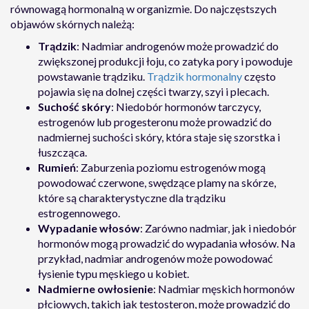
równowagą hormonalną w organizmie. Do najczęstszych
objawów skórnych należą:
Trądzik
: Nadmiar androgenów może prowadzić do
zwiększonej produkcji łoju, co zatyka pory i powoduje
powstawanie trądziku.
Trądzik hormonalny
często
pojawia się na dolnej części twarzy, szyi i plecach.
Suchość skóry
: Niedobór hormonów tarczycy,
estrogenów lub progesteronu może prowadzić do
nadmiernej suchości skóry, która staje się szorstka i
łuszcząca.
Rumień
: Zaburzenia poziomu estrogenów mogą
powodować czerwone, swędzące plamy na skórze,
które są charakterystyczne dla trądziku
estrogennowego.
Wypadanie włosów
: Zarówno nadmiar, jak i niedobór
hormonów mogą prowadzić do wypadania włosów. Na
przykład, nadmiar androgenów może powodować
łysienie typu męskiego u kobiet.
Nadmierne owłosienie
: Nadmiar męskich hormonów
płciowych, takich jak testosteron, może prowadzić do