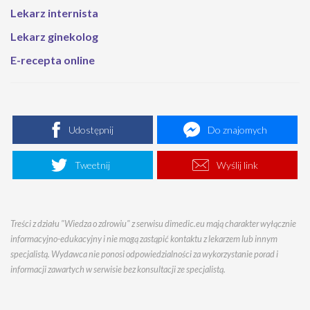
Lekarz internista
Lekarz ginekolog
E-recepta online
Udostępnij
Do znajomych
Tweetnij
Wyślij link
Treści z działu "Wiedza o zdrowiu" z serwisu dimedic.eu mają charakter wyłącznie
informacyjno-edukacyjny i nie mogą zastąpić kontaktu z lekarzem lub innym
specjalistą. Wydawca nie ponosi odpowiedzialności za wykorzystanie porad i
informacji zawartych w serwisie bez konsultacji ze specjalistą.