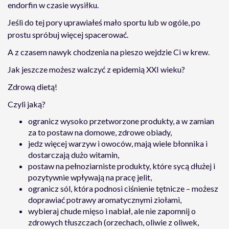
endorfin w czasie wysiłku.
Jeśli do tej pory uprawiałeś mało sportu lub w ogóle, po
prostu spróbuj więcej spacerować.
A z czasem nawyk chodzenia na pieszo wejdzie Ci w krew.
Jak jeszcze możesz walczyć z epidemią XXI wieku?
Zdrową dietą!
Czyli jaką?
ogranicz wysoko przetworzone produkty, a w zamian
za to postaw na domowe, zdrowe obiady,
jedz więcej warzyw i owoców, mają wiele błonnika i
dostarczają dużo witamin,
postaw na pełnoziarniste produkty, które sycą dłużej i
pozytywnie wpływają na pracę jelit,
ogranicz sól, która podnosi ciśnienie tętnicze – możesz
doprawiać potrawy aromatycznymi ziołami,
wybieraj chude mięso i nabiał, ale nie zapomnij o
zdrowych tłuszczach (orzechach, oliwie z oliwek,