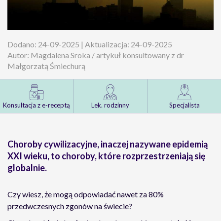
Dodano: 24-09-2025 | Aktualizacja: 24-09-2025
Autor: Magdalena Sroka / artykuł konsultowany z dr
Małgorzatą Śmiechurą
Konsultacja z e-receptą
Lek. rodzinny
Specjalista
Choroby cywilizacyjne, inaczej nazywane epidemią
XXI wieku, to choroby, które rozprzestrzeniają się
globalnie.
Czy wiesz, że mogą odpowiadać nawet za 80%
przedwczesnych zgonów na świecie?