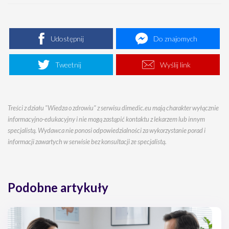
Udostępnij
Do znajomych
Tweetnij
Wyślij link
Treści z działu "Wiedza o zdrowiu" z serwisu dimedic.eu mają charakter wyłącznie
informacyjno-edukacyjny i nie mogą zastąpić kontaktu z lekarzem lub innym
specjalistą. Wydawca nie ponosi odpowiedzialności za wykorzystanie porad i
informacji zawartych w serwisie bez konsultacji ze specjalistą.
Podobne artykuły