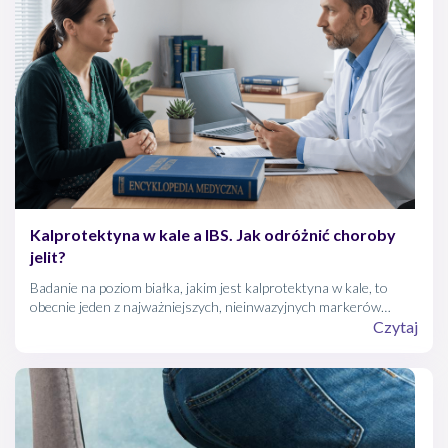
Kalprotektyna w kale a IBS. Jak odróżnić choroby
jelit?
Badanie na poziom białka, jakim jest kalprotektyna w kale, to
obecnie jeden z najważniejszych, nieinwazyjnych markerów
stanu zapalnego przewodu pokarmowego. Stanowi on kluczowy
Czytaj
test pomagający lekarzom odróżnić zespół jelita drażliwego (gdzie
wynik jest prawidłowy, co potwierdza charakter czynnościowy
dolegliwości) od chorób zapalnych jelit (gdzie wynik jest
podwyższony).