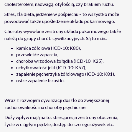
cholesterolem, nadwagą, otyłością, czy brakiem ruchu.
Stres, zła dieta, jedzenie w pośpiechu – to wszystko może
powodować także upośledzenie układu pokarmowego.
Choroby wywołane ze strony układu pokarmowego także
należą do grupy chorób cywilizacyjnych. Są to m.in.:
kamica żółciowa (ICD-10: K80),
przewlekłe zaparcia,
choroba wrzodowa żołądka (ICD-10: K25),
uchyłkowatość jelit (ICD-10: K57),
zapalenie pęcherzyka żółciowego (ICD-10: K81),
ostre zapalenie trzustki.
Wraz z rozwojem cywilizacji doszło do zwiększonej
zachorowalności na choroby psychiczne.
Duży wpływ mają na to: stres, presja ze strony otoczenia,
życie w ciągłym pędzie, dostęp do szeregu używek etc.