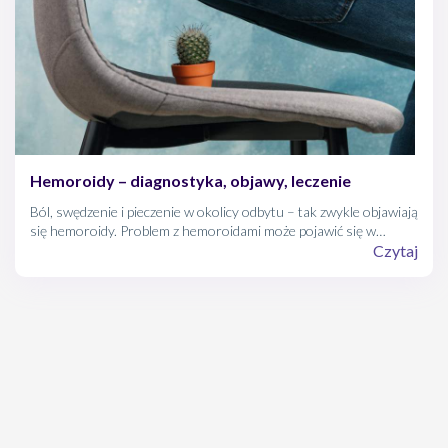
Hemoroidy – diagnostyka, objawy, leczenie
Ból, swędzenie i pieczenie w okolicy odbytu – tak zwykle objawiają
się hemoroidy. Problem z hemoroidami może pojawić się w
każdym wieku i już pierwsze objawy powinny skłonić Cię do
Czytaj
skontaktowania się z lekarzem. Wbrew pozorom nie chodzi o to,
czy wygodnie Ci się siedzi (lub stoi), ale o zdrowie.