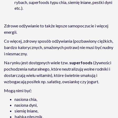
rybach, superfoods
typu chia, siemię lniane, pestki dyni
etc.).
Zdrowe odżywianie to także lepsze samopoczucie i więcej
energii.
Co więcej, zdrowy sposób odżywiania (pozbawiony ciężkich,
bardzo kalorycznych, smażonych potraw) nie musi być nudny
i niesmaczny.
Na rynku jest dostępnych wiele tzw.
superfoods
(żywności
pochodzenia naturalnego, które neutralizują wolne rodniki i
dostarczają wielu witamin), które świetnie smakują i
wzbogacają posiłek np. sałatkę, owsiankę czy jogurt.
Mogą nimi być:
nasiona chia,
nasiona dyni,
siemię lniane,
babka płesznik,