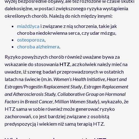
wyżej bezpośrednie objawy, ale też rozłożone w czasie skutki
dalekosiężne, w postaci zwiększonego ryzyka wystąpienia
określonych chorób. Należą do nich między innymi:
miażdżyca
i związane z nią schorzenia, takie jak
choroba niedokrwienna serca, czy udar mózgu,
osteoporoza
,
choroba alzheimera
.
Ryzyko powyższych chorób również uważane bywa za
wskazanie do stosowania
HTZ
, aczkolwiek należy mieć na
uwadze, iż szereg badań przeprowadzonych w ostatnich
latach na świecie (m.in.
Women’s Health Initiative
,
Heart and
Estrogen/Progestin Replacement Study
,
Estrogen Replacement
and Atherosclerosis Study,
Collaborative Group on Hormonal
Factors in Breast Cancer, Million Women Study
), wykazało, że
HTZ sama w sobie również może generować ryzyko
zachorowań, co jest bardziej związane z osobistą
predyspozycją i wiekiem niż samą terapią HTZ.