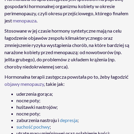
gospodarki hormonalnej organizmu kobiety w okresie
perimenopauzy, czyli okresu przejściowego, którego finałem
jest
menopauza
.
Stosowane w jej czasie hormony syntetyczne mają na celu
łagodzenie objawów zespołu klimakterycznego oraz
zmniejszenie ryzyka wystąpienia chorób, na które bardziej są
narażone kobiety przed menopauzą: od nowotworów (np.
jelita grubego), do problemów z układem krążenia (np.
choroby niedokrwiennej serca).
Hormonalna terapii zastępcza powstała po to, żeby łagodzić
objawy menopauzy
, takie jak:
uderzenia gorąca;
nocne poty;
huśtawki nastrojów;
nocne poty;
zaburzenia nastroju i
depresja
;
suchość pochwy
;
utratę masy mięśniowej oraz osłabienie kości;