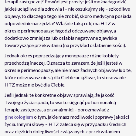
terapii zastępczej? Powód jest prosty: jeśli można łagodzić
jakieś uciążliwe dla zdrowia i – nie oszukujmy się – szkodliwe
objawy, to dlaczego tego nie zrobić, skoro medycyna posiada
odpowiednie narzędzia? Właśnie taką rolę ma HTZ w
okresie perimenopauzy: łagodzi odczuwane objawy, a
dodatkowo zmniejsza lub osłabia negatywne zjawiska
towarzyszące przekwitaniu (na przykład osłabienie kości).
Jednak okres poprzedzający menopauzę różne kobiety
przechodzą inaczej. Oznacza to zarazem, że jeśli jesteś w
okresie perimenopauzy, ale nie masz żadnych objawów lub te,
które odczuwasz nie są dla Ciebie uciążliwe, to stosowanie
HTZ może nie być dla Ciebie.
Jeśli jednak te konkretne objawy sprawiają, że jakość
Twojego życia spada, to warto sięgnąć po hormonalną
terapię zastępczą, a przynajmniej – porozmawiać z
ginekologiem
o tym, jakie masz możliwości poprawy jakości
życia. Innymi słowy – HTZ zaleca się w przypadku średnich
oraz ciężkich dolegliwości związanych z przekwitaniem.