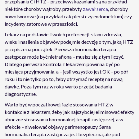
przepisaniu Ci HTZ – przeciwwskazaniami są na przykład
niektóre choroby wątroby, przebyty
zawał serca
, choroby
nowotworowe (na przykład rak piersi czy endometrium) czy
incydenty zatorowe w przeszłości.
Lekarz na podstawie Twoich preferencji, stanu zdrowia,
wieku i nasilenia objawów podejmie decyzję o tym, jaką HTZ
przepisze na początek. Pierwsza hormonalna terapia
zastępcza może być nietrafiona – musisz się z tym liczyć.
Dlatego pierwsza kontrola z lekarzem powinna być po
miesiącu przyjmowania, a – jeśli wszystko jest OK – po pół
roku i to nie tylko po to, żeby otrzymać receptę na nową
dawkę. Poza tym raz w roku warto przejść badania
diagnostyczne.
Warto być w początkowej fazie stosowania HTZ w
kontakcie z lekarzem, żeby jak najszybciej eliminować efekty
uboczne stosowania hormonalnej terapii zastępczej, a w
efekcie – niwelować objawy perimenopauzy. Sama
hormonalna terapia zastępcza jest bezpieczna, ale pod