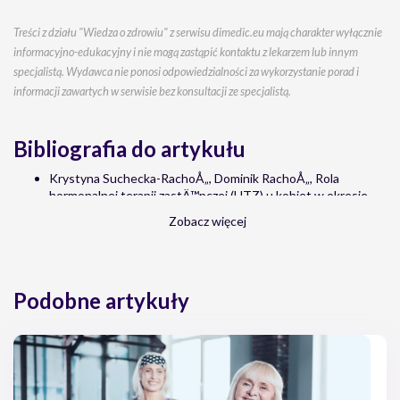
Treści z działu "Wiedza o zdrowiu" z serwisu dimedic.eu mają charakter wyłącznie
informacyjno-edukacyjny i nie mogą zastąpić kontaktu z lekarzem lub innym
specjalistą. Wydawca nie ponosi odpowiedzialności za wykorzystanie porad i
informacji zawartych w serwisie bez konsultacji ze specjalistą.
Bibliografia do artykułu
Krystyna Suchecka-RachoÅ„, Dominik RachoÅ„, Rola
hormonalnej terapii zastÄ™pczej (HTZ) u kobiet w okresie
pomenopauzalnym, Choroby Serca i NaczyÅ„ 2005, tom 2, nr
Zobacz więcej
3
Romuald DÄ™bski, Hormonalna terapia zastÄ™pcza a rak
sutka, PostÄ™py Nauk Medycznych 4/2008
Maciej Lesiak, Mariola Ropacka-Lesiak, Hormonalna terapia
Podobne artykuły
zastÄ™pcza a choroby ukÅ‚adu sercowo-naczyniowego