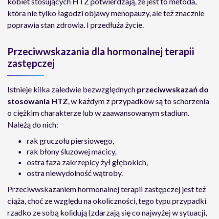
kobiet stosujących HTZ potwierdzają, że jest to metoda,
która nie tylko łagodzi objawy menopauzy, ale też znacznie
poprawia stan zdrowia. I przedłuża życie.
Przeciwwskazania dla hormonalnej terapii
zastępczej
Istnieje kilka zaledwie bezwzględnych
przeciwwskazań do
stosowania HTZ
, w każdym z przypadków są to schorzenia
o ciężkim charakterze lub w zaawansowanym stadium.
Należą do nich:
rak gruczołu piersiowego,
rak błony śluzowej macicy,
ostra faza zakrzepicy żył głębokich,
ostra niewydolność wątroby.
Przeciwwskazaniem hormonalnej terapii zastępczej jest też
ciąża, choć ze względu na okoliczności, tego typu przypadki
rzadko ze sobą kolidują (zdarzają się co najwyżej w sytuacji,