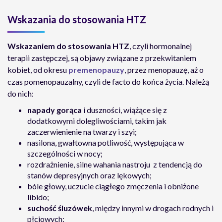
Wskazania do stosowania HTZ
Wskazaniem do stosowania HTZ
, czyli hormonalnej
terapii zastępczej, są objawy związane z przekwitaniem
kobiet, od okresu
premenopauzy
, przez menopauzę, aż o
czas pomenopauzalny, czyli de facto do końca życia. Należą
do nich:
napady gorąca
i duszności, wiążące się z
dodatkowymi dolegliwościami, takim jak
zaczerwienienie na twarzy i szyi;
nasilona, gwałtowna potliwość, występująca w
szczególności w nocy;
rozdrażnienie, silne wahania nastroju z tendencją do
stanów depresyjnych oraz lękowych;
bóle głowy, uczucie ciągłego zmęczenia i obniżone
libido;
suchość śluzówek
, między innymi w drogach rodnych i
płciowych;