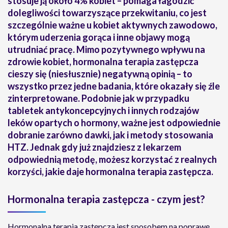
stosuje ją około 4% kobiet – pomaga łagodzić
dolegliwości towarzyszące przekwitaniu, co jest
szczególnie ważne u kobiet aktywnych zawodowo,
którym uderzenia gorąca i inne objawy mogą
utrudniać pracę. Mimo pozytywnego wpływu na
zdrowie kobiet, hormonalna terapia zastępcza
cieszy się (niesłusznie) negatywną opinią – to
wszystko przez jedne badania, które okazały się źle
zinterpretowane. Podobnie jak w przypadku
tabletek antykoncepcyjnych i innych rodzajów
leków opartych o hormony, ważne jest odpowiednie
dobranie zarówno dawki, jak i metody stosowania
HTZ. Jednak gdy już znajdziesz z lekarzem
odpowiednią metodę, możesz korzystać z realnych
korzyści, jakie daje hormonalna terapia zastępcza.
Hormonalna terapia zastępcza - czym jest?
Hormonalna terapia zastępcza jest sposobem na poprawę