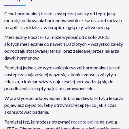
Cena hormonalnej terapii zastępczej zależy od tego, jaką
metodę aplikowania hormonów wybierzesz oraz od rodzaju
terapii – czy idziesz w terapię ciągłą czy sekwencyjną.
Miesięczny koszt HTZ może wynosić od około 20-25
złotych miesięcznie do nawet 100 złotych – wszystko zależy
od rodzaju stosowanej terapii oraz zalecanej przez lekarza
dawki hormonów.
Pamiętaj jednak, że wypisanie pierwszej hormonalnej terapii
zastępczej najczęściej wiąże się z koniecznością wizyty u
lekarza, a kolejne wizyty najczęściej sprowadzają się do
przedłużenia recepty na już otrzymywane leki.
W praktyce po odpowiednim dobraniu dawki HTZ, u lekarza
pojawiasz się po to, żeby otrzymać receptę i co jakiś czas
skonsultować badania.
Pamiętaj też, że możesz otrzymać
receptę online
na swoją
HTZ w Dimedic.eu – przejdź konsultację, a jeśli nasi lekarze