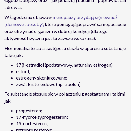
łagodzić objawy oraz – jak pokazują badania – poprawić stan
zdrowia.
W łagodzeniu objawów
menopauzy przydają się również
„domowe sposoby”,
które pomagają poprawić samopoczucie
oraz utrzymać organizm w dobrej kondycji (dlatego
aktywność fizyczna jest tu zawsze wskazana).
Hormonalna terapia zastępcza działa w oparciu o substancje
takie jak:
17β-estradiol (podstawowy, naturalny estrogen);
estriol;
estrogeny skoniugowane;
związki steroidowe (np. tibolon)
Te substancje stosuje się w połączeniu z gestagenami, takimi
jak:
progesteron;
17-hydroksyprogesteron;
19-nortesteron;
retroprogesteron;