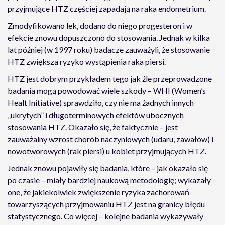
przyjmujące HTZ częściej zapadają na raka endometrium.
Zmodyfikowano lek, dodano do niego progesteron i w
efekcie znowu dopuszczono do stosowania. Jednak w kilka
lat później (w 1997 roku) badacze zauważyli, że stosowanie
HTZ zwiększa ryzyko wystąpienia raka piersi.
HTZ jest dobrym przykładem tego jak źle przeprowadzone
badania mogą powodować wiele szkody – WHI (Women’s
Healt Initiative) sprawdziło, czy nie ma żadnych innych
„ukrytych” i długoterminowych efektów ubocznych
stosowania HTZ. Okazało się, że faktycznie – jest
zauważalny wzrost chorób naczyniowych (udaru, zawałów) i
nowotworowych (rak piersi) u kobiet przyjmujących HTZ.
Jednak znowu pojawiły się badania, które – jak okazało się
po czasie – miały bardziej naukową metodologię; wykazały
one, że jakiekolwiek zwiększenie ryzyka zachorowań
towarzyszących przyjmowaniu HTZ jest na granicy błędu
statystycznego. Co więcej – kolejne badania wykazywały