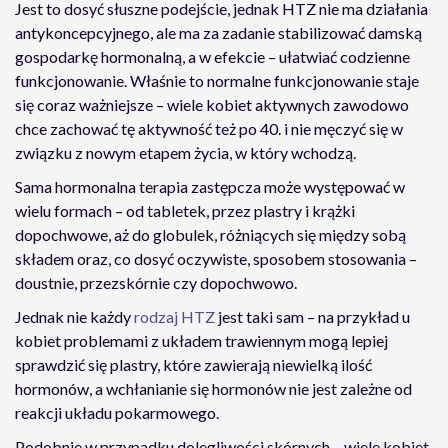
Jest to dosyć słuszne podejście, jednak HTZ nie ma działania
antykoncepcyjnego, ale ma za zadanie stabilizować damską
gospodarkę hormonalną, a w efekcie – ułatwiać codzienne
funkcjonowanie. Właśnie to normalne funkcjonowanie staje
się coraz ważniejsze – wiele kobiet aktywnych zawodowo
chce zachować tę aktywność też po 40. i nie męczyć się w
związku z nowym etapem życia, w który wchodzą.
Sama hormonalna terapia zastępcza może występować w
wielu formach – od tabletek, przez plastry i krążki
dopochwowe, aż do globulek, różniących się między sobą
składem oraz, co dosyć oczywiste, sposobem stosowania –
doustnie, przezskórnie czy dopochwowo.
Jednak nie każdy
rodzaj HTZ
jest taki sam – na przykład u
kobiet problemami z układem trawiennym mogą lepiej
sprawdzić się plastry, które zawierają niewielką ilość
hormonów, a wchłanianie się hormonów nie jest zależne od
reakcji układu pokarmowego.
Podobnie w przypadku dolegliwości skórnych – wiele kobiet