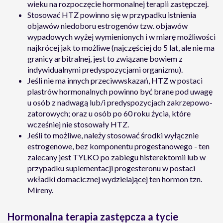
wieku na rozpoczęcie hormonalnej terapii zastępczej.
Stosować HTZ powinno się w przypadku istnienia
objawów niedoboru estrogenów tzw. objawów
wypadowych wyżej wymienionych i w miarę możliwości
najkrócej jak to możliwe (najczęściej do 5 lat, ale nie ma
granicy arbitralnej, jest to związane bowiem z
indywidualnymi predyspozycjami organizmu).
Jeśli nie ma innych przeciwwskazań, HTZ w postaci
plastrów hormonalnych powinno być brane pod uwagę
u osób z nadwagą lub/i predyspozycjach zakrzepowo-
zatorowych; oraz u osób po 60 roku życia, które
wcześniej nie stosowały HTZ.
Jeśli to możliwe, należy stosować środki wyłącznie
estrogenowe, bez komponentu progestanowego - ten
zalecany jest TYLKO po zabiegu histerektomii lub w
przypadku suplementacji progesteronu w postaci
wkładki domacicznej wydzielającej ten hormon tzn.
Mireny.
Hormonalna terapia zastępcza a tycie