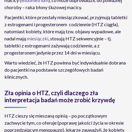
macicy (
endometrium
), co może doprowadzić do poważnej
choroby – raka błony śluzowej macicy.
Pacjentki, które przestały miesiączkować, przyjmują tabletki
z estrogenami i progesteronem codziennie (HTZ ciągła),
natomiast kobiety, które mają tzw. objawy wypadowe, ale
nadal mają
miesiączki
, stosują HTZ sekwencyjnie – tj.
tabletki z estrogenami zażywają codziennie, a z
progesteronem jedynie przez 14 dni w miesiącu.
Warto wiedzieć, że HTZ powinna być indywidualnie dobrana
do pacjentki na podstawie szczegółowych badań
klinicznych.
Zła opinia o HTZ, czyli dlaczego zła
interpretacja badań może zrobić krzywdę
HTZ cieszy się mieszaną opinią – po początkowym
zachwycie tym, co oferuje (poprawę jakości życia w okresie
poprzedzającym menopauzę), lekarze zauważyli, że kobiety