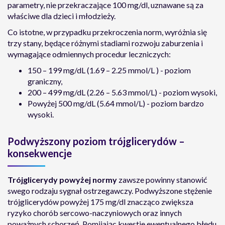
parametry, nie przekraczające 100 mg/dl, uznawane są za
właściwe dla dzieci i młodzieży.
Co istotne, w przypadku przekroczenia norm, wyróżnia się
trzy stany, będące różnymi stadiami rozwoju zaburzenia i
wymagające odmiennych procedur leczniczych:
150 – 199 mg/dL (1.69 – 2.25 mmol/L ) - poziom
graniczny,
200 – 499 mg/dL (2.26 – 5.63 mmol/L) - poziom wysoki,
Powyżej 500 mg/dL (5.64 mmol/L) - poziom bardzo
wysoki.
Podwyższony poziom trójglicerydów –
konsekwencje
Trójglicerydy powyżej normy
zawsze powinny stanowić
swego rodzaju sygnał ostrzegawczy. Podwyższone stężenie
trójglicerydów powyżej 175 mg/dl znacząco zwiększa
ryzyko chorób sercowo-naczyniowych oraz innych
poważnych schorzeń. Pomijając kwestie ewentualnego błędu