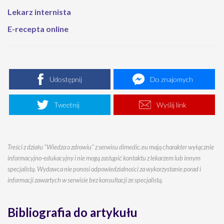
Lekarz internista
E-recepta online
Udostępnij
Do znajomych
Tweetnij
Wyślij link
Treści z działu "Wiedza o zdrowiu" z serwisu dimedic.eu mają charakter wyłącznie
informacyjno-edukacyjny i nie mogą zastąpić kontaktu z lekarzem lub innym
specjalistą. Wydawca nie ponosi odpowiedzialności za wykorzystanie porad i
informacji zawartych w serwisie bez konsultacji ze specjalistą.
Bibliografia do artykułu