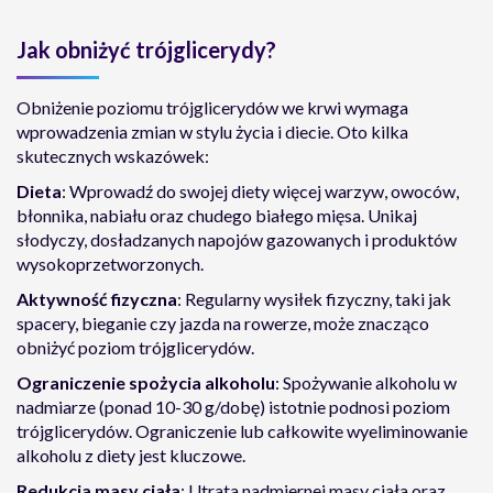
Jak obniżyć trójglicerydy?
Obniżenie poziomu trójglicerydów we krwi wymaga
wprowadzenia zmian w stylu życia i diecie. Oto kilka
skutecznych wskazówek:
Dieta
: Wprowadź do swojej diety więcej warzyw, owoców,
błonnika, nabiału oraz chudego białego mięsa. Unikaj
słodyczy, dosładzanych napojów gazowanych i produktów
wysokoprzetworzonych.
Aktywność fizyczna
: Regularny wysiłek fizyczny, taki jak
spacery, bieganie czy jazda na rowerze, może znacząco
obniżyć poziom trójglicerydów.
Ograniczenie spożycia alkoholu
: Spożywanie alkoholu w
nadmiarze (ponad 10-30 g/dobę) istotnie podnosi poziom
trójglicerydów. Ograniczenie lub całkowite wyeliminowanie
alkoholu z diety jest kluczowe.
Redukcja masy ciała
: Utrata nadmiernej masy ciała oraz