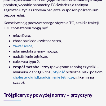
pomiaru, wysokie parametry TG świadczą o realnym
zagrożeniu życia i zdrowia pacjenta, w sposób pośredni lub
bezpośredni.
Konsekwencją podwyższonego stężenia TG, a także frakcji
LDL cholesterolu mogą być:
miażdżyca,
choroba niedokrwienna serca,
zawał serca
,
udar niedokrwienny mózgu,
nadciśnienie tętnicze,
cukrzyca typu 2,
zespół metaboliczny
(powiązane ze sobą czynniki –
minimum 2 z 5: tg > 150,
otyłość
brzuszna, niski poziom
cholesterolu hdl
,
nadciśnienie tętnicze
, glikemia na
czczo).
Trójglicerydy powyżej normy – przyczyny