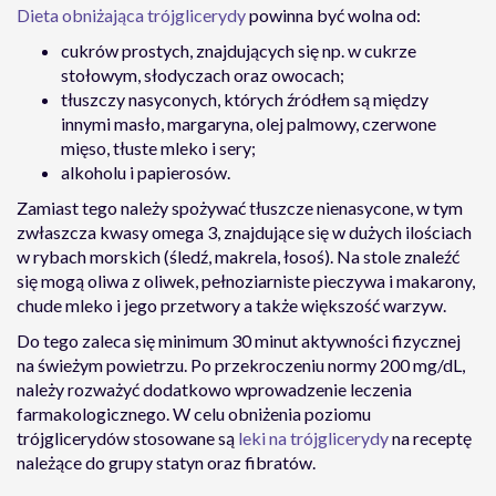
Dieta obniżająca trójglicerydy
powinna być wolna od:
cukrów prostych, znajdujących się np. w cukrze
stołowym, słodyczach oraz owocach;
tłuszczy nasyconych, których źródłem są między
innymi masło, margaryna, olej palmowy, czerwone
mięso, tłuste mleko i sery;
alkoholu i papierosów.
Zamiast tego należy spożywać tłuszcze nienasycone, w tym
zwłaszcza kwasy omega 3, znajdujące się w dużych ilościach
w rybach morskich (śledź, makrela, łosoś). Na stole znaleźć
się mogą oliwa z oliwek, pełnoziarniste pieczywa i makarony,
chude mleko i jego przetwory a także większość warzyw.
Do tego zaleca się minimum 30 minut aktywności fizycznej
na świeżym powietrzu. Po przekroczeniu normy 200 mg/dL,
należy rozważyć dodatkowo wprowadzenie leczenia
farmakologicznego. W celu obniżenia poziomu
trójglicerydów stosowane są
leki na trójglicerydy
na receptę
należące do grupy statyn oraz fibratów.