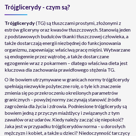
Trójglicerydy - czym są?
Trójglicerydy
(TG) są tłuszczami prostymi, złożonymi z
estrów gliceryny oraz kwasów tłuszczowych. Stanowią jeden
z podstawowych budulców tkanki tłuszczowej człowieka, a
także dostarczają energii niezbędnej do funkcjonowania
organizmu, zapewniając właściwą pracę mięśni. Wytwarzane
są endogennie przez wątrobę, a także dostarczane
egzogennie wraz z pokarmem – dlatego właściwa dieta jest
kluczowa dla zachowania prawidłowego stężenia TG.
O ile bowiem utrzymywane w granicach normy trójglicerydy
spełniają niezwykle pożyteczne rolę, o tyle ich znaczenie
zmienia się po przekroczeniu określonych parametrów
granicznych – powyżej normy zaczynają stanowić źródło
zagrożenia dla życia i zdrowia. Podniesione trójglicerydy są
bowiem jedną z przyczyn miażdżycy i związanych z tym
zawałów oraz udarów. Kiedy należy zacząć się niepokoić?
Jaka jest w przypadku trójglicerydów norma – u dorosłych
mężczyzn i kobiet, a także u dzieci? Niedoczynność tarczycy