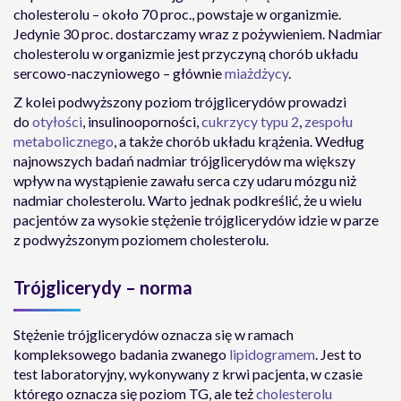
cholesterolu – około 70 proc., powstaje w organizmie.
Jedynie 30 proc. dostarczamy wraz z pożywieniem. Nadmiar
cholesterolu w organizmie jest przyczyną chorób układu
sercowo-naczyniowego – głównie
miażdżycy
.
Z kolei podwyższony poziom trójglicerydów prowadzi
do
otyłości
, insulinooporności,
cukrzycy typu 2
,
zespołu
metabolicznego
, a także chorób układu krążenia. Według
najnowszych badań nadmiar trójglicerydów ma większy
wpływ na wystąpienie zawału serca czy udaru mózgu niż
nadmiar cholesterolu. Warto jednak podkreślić, że u wielu
pacjentów za wysokie stężenie trójglicerydów idzie w parze
z podwyższonym poziomem cholesterolu.
Trójglicerydy – norma
Stężenie trójglicerydów oznacza się w ramach
kompleksowego badania zwanego
lipidogramem
. Jest to
test laboratoryjny, wykonywany z krwi pacjenta, w czasie
którego oznacza się poziom TG, ale też
cholesterolu