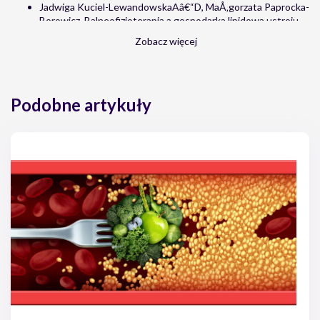
Jadwiga Kuciel-LewandowskaAâ€“D, MaÅ‚gorzata Paprocka-
Borowicz, Balneofizjoterapia a gospodarka lipidowa ustroju,
Piel. Zdr. Publ. 2015, 5, 2
Zobacz więcej
Barbara Cybulska, Å»ywienie w prewencji i leczeniu
zaburzeÅ„ lipidowych, http://www.zachowajrownowage.pl
Maciej Banach, Piotr Jankowski, Jacek JÃ³Åºwiak, Barbara
Cybulska, Adam Windak, Tomasz Guzik, Artur Mamcarz,
Podobne artykuły
Marlena Broncel, Tomasz Tomasik, Wytyczne
PTL/KLRwP/PTK postÄ™powania w zaburzeniach
lipidowych dla lekarzy rodzinnych 2016, Suplement do
â€žLekarza Rodzinnegoâ€ nr 6/2016, Polskie Towarzystwo
Lipidologiczne, ÅÃ³dÅº, KrakÃ³w, Warszawa, 2016
PodwyÅ¼szony poziom trÃ³jglicerydÃ³w: przyczyny i
leczenie, http://www.obnizcholesterol.pl