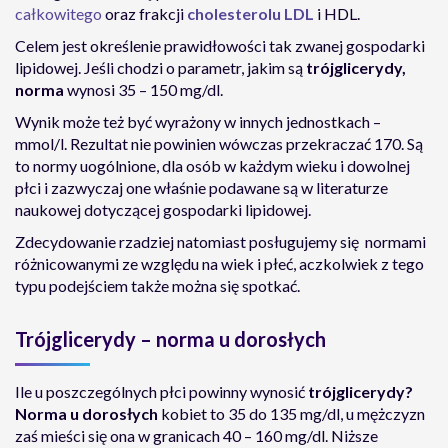
całkowitego
oraz frakcji
cholesterolu LDL
i HDL.
Celem jest określenie prawidłowości tak zwanej gospodarki
lipidowej. Jeśli chodzi o parametr, jakim są
trójglicerydy,
norma
wynosi 35 – 150 mg/dl.
Wynik może też być wyrażony w innych jednostkach –
mmol/l. Rezultat nie powinien wówczas przekraczać 170. Są
to normy uogólnione, dla osób w każdym wieku i dowolnej
płci i zazwyczaj one właśnie podawane są w literaturze
naukowej dotyczącej gospodarki lipidowej.
Zdecydowanie rzadziej natomiast posługujemy się normami
różnicowanymi ze względu na wiek i płeć, aczkolwiek z tego
typu podejściem także można się spotkać.
Trójglicerydy – norma u dorosłych
Ile u poszczególnych płci powinny wynosić
trójglicerydy?
Norma u dorosłych
kobiet to 35 do 135 mg/dl, u mężczyzn
zaś mieści się ona w granicach 40 – 160 mg/dl. Niższe