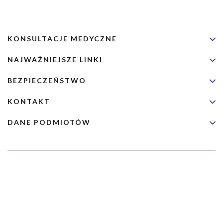
KONSULTACJE MEDYCZNE
NAJWAŻNIEJSZE LINKI
BEZPIECZEŃSTWO
KONTAKT
DANE PODMIOTÓW
Usługa nie jest przeznaczona dla nagłych przypadków medycznych.
Wybrane usługi realizowane są we współpracy z Narodowym
Funduszem Zdrowia (NFZ)