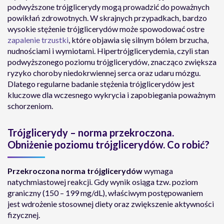
podwyższone trójglicerydy mogą prowadzić do poważnych
powikłań zdrowotnych. W skrajnych przypadkach, bardzo
wysokie stężenie trójglicerydów może spowodować ostre
zapalenie trzustki
, które objawia się silnym bólem brzucha,
nudnościami i wymiotami. Hipertrójglicerydemia, czyli stan
podwyższonego poziomu trójglicerydów, znacząco zwiększa
ryzyko choroby niedokrwiennej serca oraz udaru mózgu.
Dlatego regularne badanie stężenia trójglicerydów jest
kluczowe dla wczesnego wykrycia i zapobiegania poważnym
schorzeniom.
Trójglicerydy – norma przekroczona.
Obniżenie poziomu trójglicerydów. Co robić?
Przekroczona norma trójglicerydów
wymaga
natychmiastowej reakcji. Gdy wynik osiąga tzw. poziom
graniczny (150 – 199 mg/dL), właściwym postępowaniem
jest wdrożenie stosownej diety oraz zwiększenie aktywności
fizycznej.