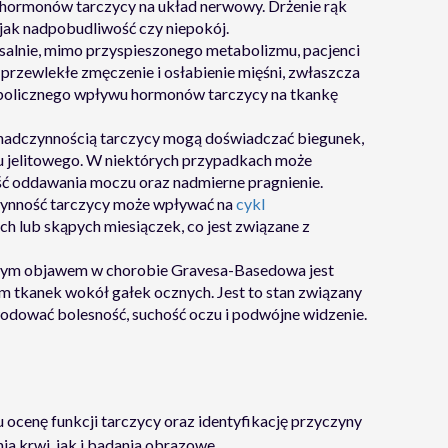
 hormonów tarczycy na układ nerwowy. Drżenie rąk
jak nadpobudliwość czy niepokój.
salnie, mimo przyspieszonego metabolizmu, pacjenci
rzewlekłe zmęczenie i osłabienie mięśni, zwłaszcza
abolicznego wpływu hormonów tarczycy na tkankę
 nadczynnością tarczycy mogą doświadczać biegunek,
u jelitowego. W niektórych przypadkach może
ść oddawania moczu oraz nadmierne pragnienie.
zynność tarczycy może wpływać na
cykl
ch lub skąpych miesiączek, co jest związane z
tym objawem w chorobie Gravesa-Basedowa jest
 tkanek wokół gałek ocznych. Jest to stan związany
odować bolesność, suchość oczu i podwójne widzenie.
u ocenę funkcji tarczycy oraz identyfikację przyczyny
a krwi, jak i badania obrazowe.