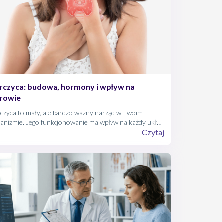
rczyca: budowa, hormony i wpływ na
rowie
czyca to mały, ale bardzo ważny narząd w Twoim
ganizmie. Jego funkcjonowanie ma wpływ na każdy układ
karmowy, mięśniowy, nerwowy, itd.) w Twoim ciele.
Czytaj
tego właśnie problemy z tarczycą mają naprawdę
roki zakres skutków ubocznych, które możesz u siebie
zuwać lub nie wiązać ich z tym organem.