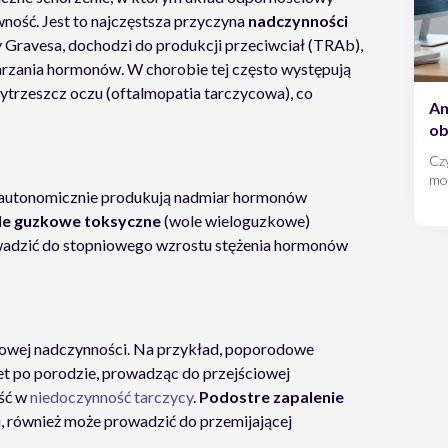
wność. Jest to najczęstsza przyczyna
nadczynności
Gravesa, dochodzi do produkcji przeciwciał (TRAb),
rzania hormonów. W chorobie tej często występują
trzeszcz oczu (oftalmopatia tarczycowa), co
Am
ob
Czy
moż
e autonomicznie produkują nadmiar hormonów
Ami
jed
e guzkowe toksyczne
(wole wieloguzkowe)
end
owadzić do stopniowego wzrostu stężenia hormonów
hor
jak
sowej nadczynności. Na przykład, poporodowe
iet po porodzie, prowadząc do przejściowej
jść w
niedoczynność tarczycy
.
Podostre zapalenie
 również może prowadzić do przemijającej