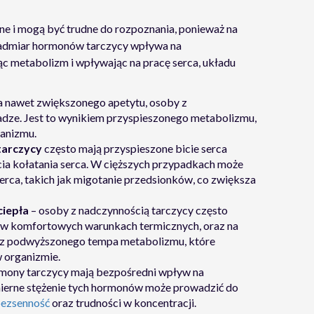
e i mogą być trudne do rozpoznania, ponieważ na
Nadmiar hormonów tarczycy wpływa na
c metabolizm i wpływając na pracę serca, układu
 nawet zwiększonego apetytu, osoby z
adze. Jest to wynikiem przyspieszonego metabolizmu,
anizmu.
tarczycy
często mają przyspieszone bicie serca
cia kołatania serca. W cięższych przypadkach może
erca, takich jak migotanie przedsionków, co zwiększa
ciepła
– osoby z nadczynnością tarczycy często
et w komfortowych warunkach termicznych, oraz na
to z podwyższonego tempa metabolizmu, które
w organizmie.
mony tarczycy mają bezpośredni wpływ na
erne stężenie tych hormonów może prowadzić do
ezsenność
oraz trudności w koncentracji.