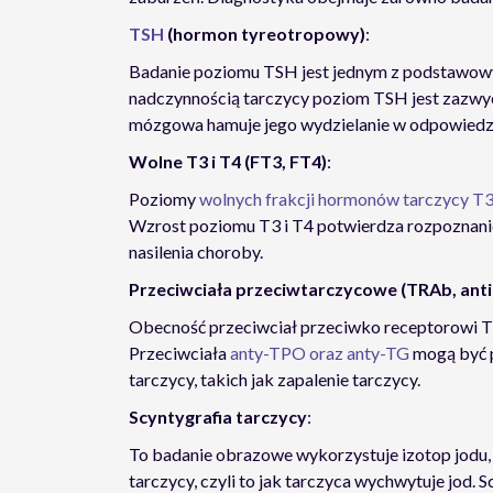
TSH
(hormon tyreotropowy)
:
Badanie poziomu TSH jest jednym z podstawowy
nadczynnością tarczycy poziom TSH jest zazwyc
mózgowa hamuje jego wydzielanie w odpowiedzi
Wolne T3 i T4 (FT3, FT4)
:
Poziomy
wolnych frakcji hormonów tarczycy T3
Wzrost poziomu T3 i T4 potwierdza rozpoznanie
nasilenia choroby.
Przeciwciała przeciwtarczycowe (TRAb, anti
Obecność przeciwciał przeciwko receptorowi 
Przeciwciała
anty-TPO oraz anty-TG
mogą być 
tarczycy, takich jak zapalenie tarczycy.
Scyntygrafia tarczycy
:
To badanie obrazowe wykorzystuje izotop jodu, 
tarczycy, czyli to jak tarczyca wychwytuje jod. 