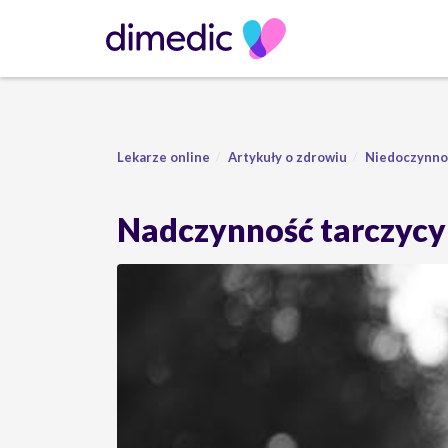
Lekarze online
Artykuły o zdrowiu
Niedoczynnoś
Nadczynność tarczycy: