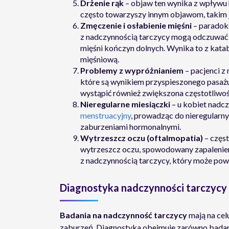
Drżenie rąk
– objaw ten wynika z wpływu
często towarzyszy innym objawom, takim 
Zmęczenie i osłabienie mięśni
– paradok
z nadczynnością tarczycy mogą odczuwać p
mięśni kończyn dolnych. Wynika to z kat
mięśniową.
Problemy z wypróżnianiem
– pacjenci z
które są wynikiem przyspieszonego pasaż
wystąpić również zwiększona częstotliwo
Nieregularne miesiączki
– u kobiet nadc
menstruacyjny
, prowadząc do nieregularny
zaburzeniami hormonalnymi.
Wytrzeszcz oczu (oftalmopatia)
– częs
wytrzeszcz oczu, spowodowany zapaleniem
z nadczynnością tarczycy, który może pow
Diagnostyka nadczynności tarczycy
Badania na nadczynność tarczycy
mają na cel
zaburzeń. Diagnostyka obejmuje zarówno badani