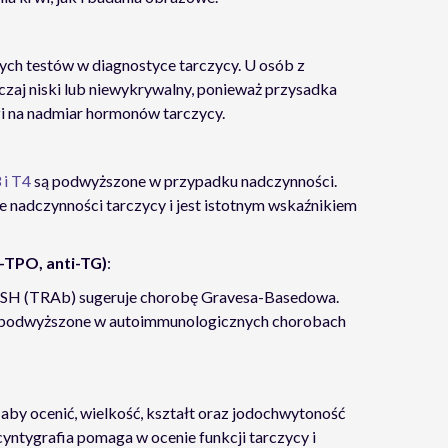
ch testów w diagnostyce tarczycy. U osób z
zaj niski lub niewykrywalny, ponieważ przysadka
 na nadmiar hormonów tarczycy.
 i T4
są podwyższone w przypadku nadczynności.
 nadczynności tarczycy i jest istotnym wskaźnikiem
-TPO, anti-TG)
:
TSH (TRAb) sugeruje chorobę Gravesa-Basedowa.
podwyższone w autoimmunologicznych chorobach
aby ocenić, wielkość, kształt oraz jodochwytoność
Scyntygrafia pomaga w ocenie funkcji tarczycy i