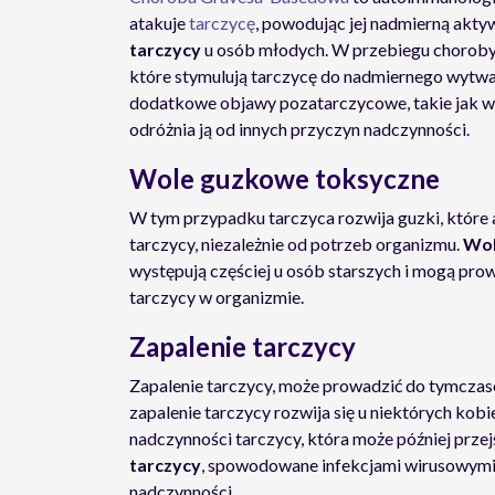
atakuje
tarczycę
, powodując jej nadmierną akty
tarczycy
u osób młodych. W przebiegu choroby 
które stymulują tarczycę do nadmiernego wytwa
dodatkowe objawy pozatarczycowe, takie jak wy
odróżnia ją od innych przyczyn nadczynności.
Wole guzkowe toksyczne
W tym przypadku tarczyca rozwija guzki, któr
tarczycy, niezależnie od potrzeb organizmu.
Wol
występują częściej u osób starszych i mogą pr
tarczycy w organizmie.
Zapalenie tarczycy
Zapalenie tarczycy, może prowadzić do tymcza
zapalenie tarczycy rozwija się u niektórych kob
nadczynności tarczycy, która może później prze
tarczycy
, spowodowane infekcjami wirusowymi,
nadczynności.