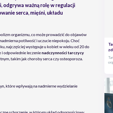
i, odgrywa ważną rolę w regulacji
wanie serca, mięśni, układu
olizm organizmu, co może prowadzić do objawów
, nadmierna potliwość i uczucie niepokoju. Choć
Ta
u, najczęściej występuje u kobiet w wieku od 20 do
zd
e i odpowiednie leczenie
nadczynności tarczycy
Tar
ym, takim jak choroby serca czy osteoporoza.
or
(po
Dla
sze
odc
yn, które wpływają na nadmierne wydzielanie
czne schorzenie, w którym układ odpornościowy