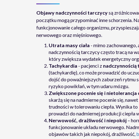
Objawy nadczynności tarczycy
są zróżnicowan
początku mogą przypominać inne schorzenia. 
funkcjonowanie całego organizmu, przyspieszają
nerwowego oraz mięśniowego.
Utrata masy ciała
- mimo zachowanego, a
nadczynnością tarczycy często tracą na w
który zwiększa wydatek energetyczny org
Tachykardia
- pacjenci z
nadczynnością 
(tachykardię), co może prowadzić do uczu
dojść do poważniejszych zaburzeń rytmu s
ryzyko powikłań, w tym udaru mózgu.
Zwiększone pocenie się i nietolerancja 
skarżą się na nadmierne pocenie się, naw
trudności w tolerowaniu ciepła. Wynika 
prowadzi do nadmiernej produkcji ciepła 
Nerwowość, drażliwość i niepokój
– hor
funkcjonowanie układu nerwowego. Nadmi
objawów takich jak niepokój, drażliwość,
b