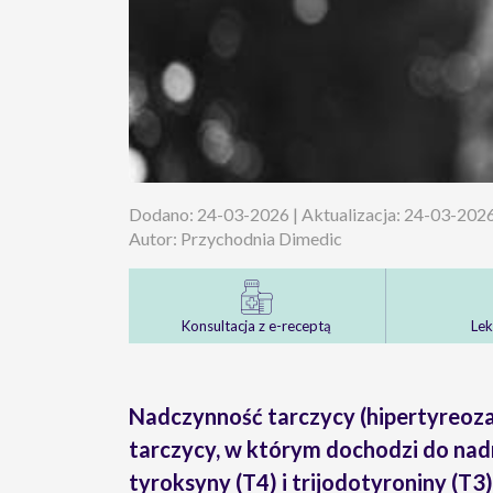
Dodano: 24-03-2026 | Aktualizacja: 24-03-202
Autor: Przychodnia Dimedic
Konsultacja z e-receptą
Lek
Nadczynność tarczycy
(hipertyreoza
tarczycy, w którym dochodzi do nad
tyroksyny (T4) i trijodotyroniny (T3)