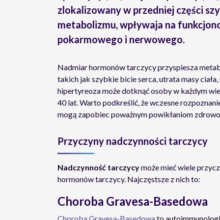
zlokalizowany w przedniej części szy
metabolizmu, wpływaja na funkcjono
pokarmowego i nerwowego.
Nadmiar hormonów tarczycy przyspiesza metab
takich jak szybkie bicie serca, utrata masy ciała
hipertyreoza może dotknąć osoby w każdym wiek
40 lat. Warto podkreślić, że wczesne rozpoznani
mogą zapobiec poważnym powikłaniom zdrowotn
Przyczyny nadczynności tarczycy
Nadczynność tarczycy
może mieć wiele przycz
hormonów tarczycy. Najczęstsze z nich to:
Choroba Gravesa-Basedowa
Choroba Gravesa-Basedowa
to autoimmunologi